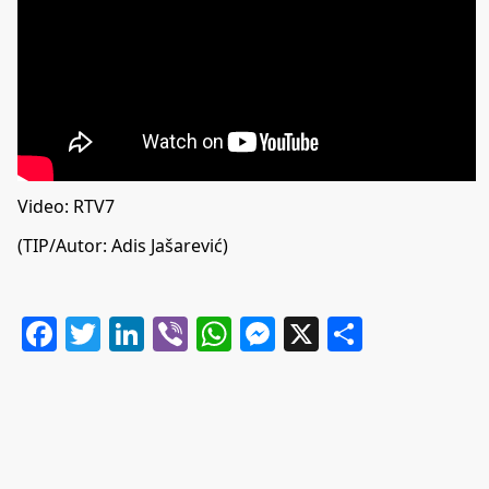
Video: RTV7
(TIP/Autor: Adis Jašarević)
Facebook
Twitter
LinkedIn
Viber
WhatsApp
Messenger
X
Share