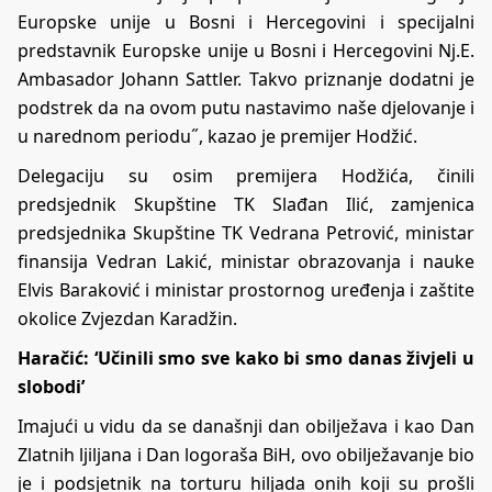
Europske unije u Bosni i Hercegovini i specijalni
predstavnik Europske unije u Bosni i Hercegovini Nj.E.
Ambasador Johann Sattler. Takvo priznanje dodatni je
podstrek da na ovom putu nastavimo naše djelovanje i
u narednom periodu˝, kazao je premijer Hodžić.
Delegaciju su osim premijera Hodžića, činili
predsjednik Skupštine TK Slađan Ilić, zamjenica
predsjednika Skupštine TK Vedrana Petrović, ministar
finansija Vedran Lakić, ministar obrazovanja i nauke
Elvis Baraković i ministar prostornog uređenja i zaštite
okolice Zvjezdan Karadžin.
Haračić: ‘Učinili smo sve kako bi smo danas živjeli u
slobodi’
Imajući u vidu da se današnji dan obilježava i kao Dan
Zlatnih ljiljana i Dan logoraša BiH, ovo obilježavanje bio
je i podsjetnik na torturu hiljada onih koji su prošli