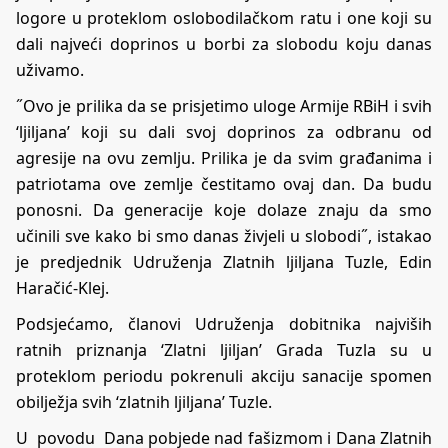
logore u proteklom oslobodilačkom ratu i one koji su
dali najveći doprinos u borbi za slobodu koju danas
uživamo.
˝Ovo je prilika da se prisjetimo uloge Armije RBiH i svih
‘ljiljana’ koji su dali svoj doprinos za odbranu od
agresije na ovu zemlju. Prilika je da svim građanima i
patriotama ove zemlje čestitamo ovaj dan. Da budu
ponosni. Da generacije koje dolaze znaju da smo
učinili sve kako bi smo danas živjeli u slobodi˝, istakao
je predjednik Udruženja Zlatnih ljiljana Tuzle, Edin
Haračić-Klej.
Podsjećamo, članovi Udruženja dobitnika najviših
ratnih priznanja ‘Zlatni ljiljan’ Grada Tuzla su u
proteklom periodu pokrenuli akciju sanacije spomen
obilježja svih ‘zlatnih ljiljana’ Tuzle.
U povodu Dana pobjede nad fašizmom i Dana Zlatnih