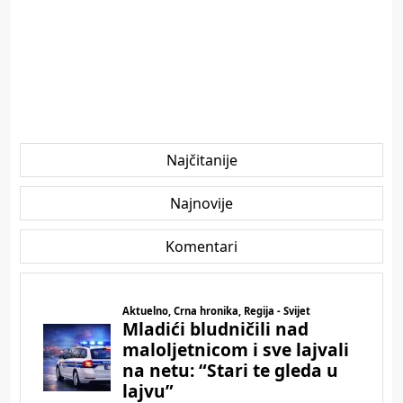
Najčitanije
Najnovije
Komentari