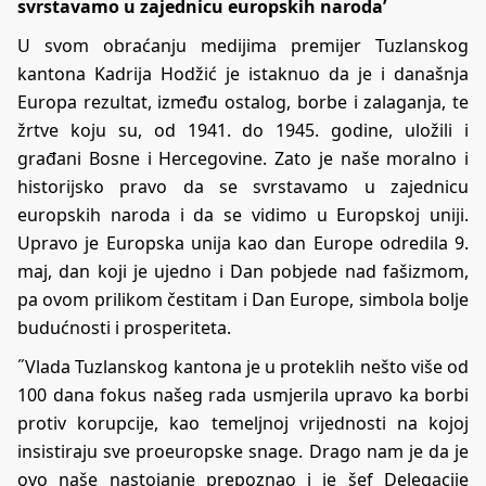
svrstavamo u zajednicu europskih naroda’
U svom obraćanju medijima premijer Tuzlanskog
kantona Kadrija Hodžić je istaknuo da je i današnja
Europa rezultat, između ostalog, borbe i zalaganja, te
žrtve koju su, od 1941. do 1945. godine, uložili i
građani Bosne i Hercegovine. Zato je naše moralno i
historijsko pravo da se svrstavamo u zajednicu
europskih naroda i da se vidimo u Europskoj uniji.
Upravo je Europska unija kao dan Europe odredila 9.
maj, dan koji je ujedno i Dan pobjede nad fašizmom,
pa ovom prilikom čestitam i Dan Europe, simbola bolje
budućnosti i prosperiteta.
˝Vlada Tuzlanskog kantona je u proteklih nešto više od
100 dana fokus našeg rada usmjerila upravo ka borbi
protiv korupcije, kao temeljnoj vrijednosti na kojoj
insistiraju sve proeuropske snage. Drago nam je da je
ovo naše nastojanje prepoznao i je šef Delegacije