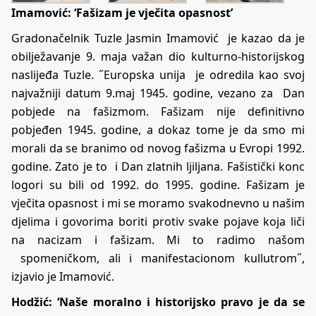
Imamović: ‘Fašizam je vječita opasnost’
Gradonačelnik Tuzle Jasmin Imamović je kazao da je
obilježavanje 9. maja važan dio kulturno-historijskog
naslijeđa Tuzle. ˝Europska unija je odredila kao svoj
najvažniji datum 9.maj 1945. godine, vezano za Dan
pobjede na fašizmom. Fašizam nije definitivno
pobjeđen 1945. godine, a dokaz tome je da smo mi
morali da se branimo od novog fašizma u Evropi 1992.
godine. Zato je to i Dan zlatnih ljiljana. Fašistički konc
logori su bili od 1992. do 1995. godine. Fašizam je
vječita opasnost i mi se moramo svakodnevno u našim
djelima i govorima boriti protiv svake pojave koja liči
na nacizam i fašizam. Mi to radimo našom
spomeničkom, ali i manifestacionom kullutrom˝,
izjavio je Imamović.
Hodžić: ‘Naše moralno i historijsko pravo je da se