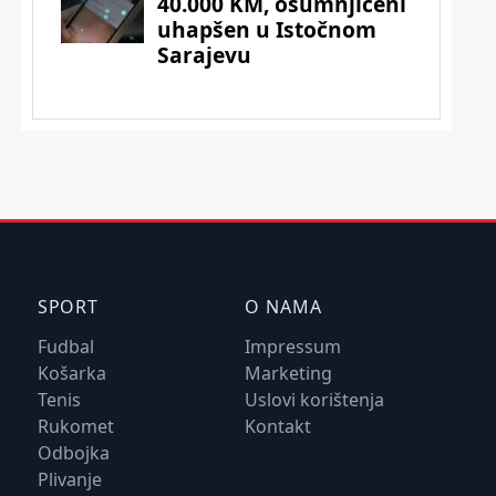
SPORT
O NAMA
Fudbal
Impressum
Košarka
Marketing
Tenis
Uslovi korištenja
Rukomet
Kontakt
Odbojka
Plivanje