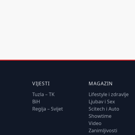
VIJESTI
MAGAZIN
Tuzla – TK
Lifestyle i zdravlje
BiH
Ljubav i Sex
Regija – Svijet
Scitech i Auto
Showtime
Video
Zanimljivosti