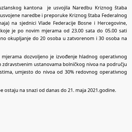
uzlanskog kantona je usvojila Naredbu Kriznog štaba
 usvojene naredbe i preporuke Kriznog štaba Federalnog
aja) na sjednici Vlade Federacije Bosne i Hercegovine,
, koje je po novim mjerama od 23.00 sata do 05.00 sati
no okupljanje do 20 osoba u zatvorenom i 30 osoba na
m mjerama dozvoljeno je izvođenje hladnog operativnog
nim zdravstvenim ustanovama bolničkog nivoa na području
stima, umjesto do nivoa od 30% redovnog operativnog
be ostaju na snazi od danas do 21. maja 2021.godine.