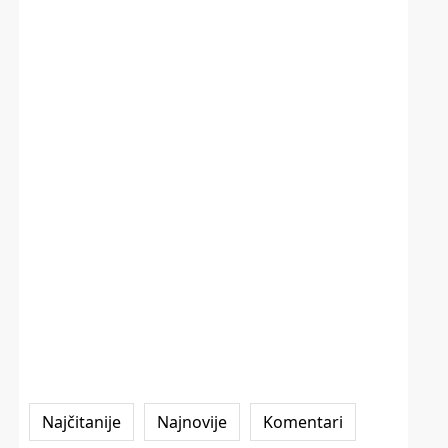
Najčitanije
Najnovije
Komentari