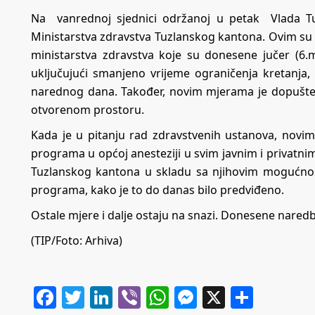
Na vanrednoj sjednici održanoj u petak Vlada T
Ministarstva zdravstva Tuzlanskog kantona. Ovim su
ministarstva zdravstva koje su donesene jučer (6.m
uključujući smanjeno vrijeme ograničenja kretanja
narednog dana. Također, novim mjerama je dopušte
otvorenom prostoru.
Kada je u pitanju rad zdravstvenih ustanova, novi
programa u općoj anesteziji u svim javnim i privat
Tuzlanskog kantona u skladu sa njihovim mogućno
programa, kako je to do danas bilo predviđeno.
Ostale mjere i dalje ostaju na snazi. Donesene nared
(TIP/Foto: Arhiva)
Facebook
Twitter
LinkedIn
Viber
WhatsApp
Messenger
X
Share