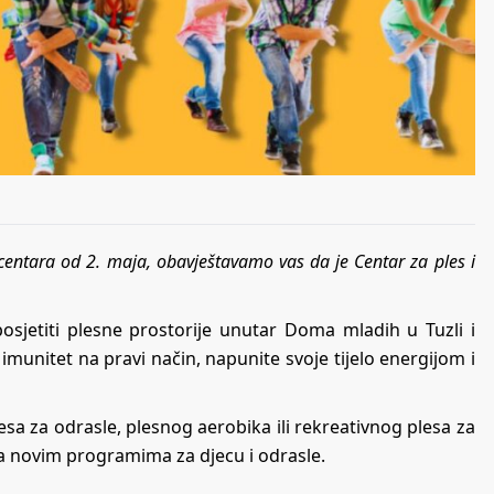
centara od 2. maja, obavještavamo vas da je Centar za ples i
 posjetiti plesne prostorije unutar Doma mladih u Tuzli i
munitet na pravi način, napunite svoje tijelo energijom i
a za odrasle, plesnog aerobika ili rekreativnog plesa za
a novim programima za djecu i odrasle.