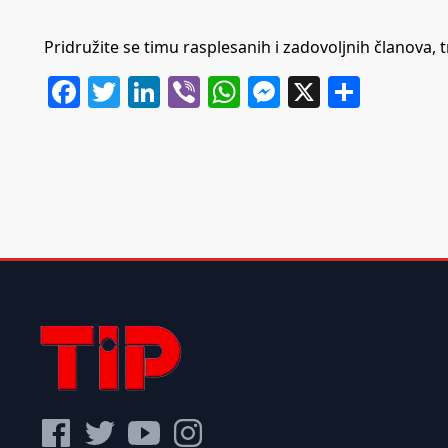
Pridružite se timu rasplesanih i zadovoljnih članova, t
Facebook
Twitter
LinkedIn
Viber
WhatsApp
Messenger
X
Share