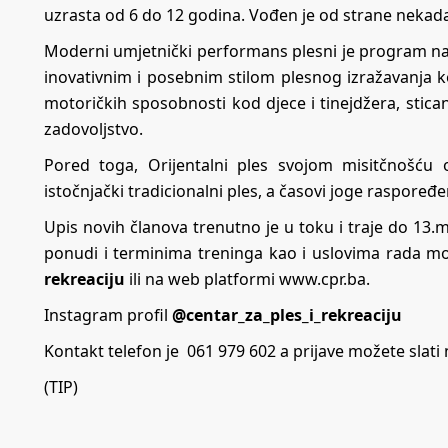
uzrasta od 6 do 12 godina. Vođen je od strane nekadaš
Moderni umjetnički performans plesni je program na
inovativnim i posebnim stilom plesnog izražavanja koj
motoričkih sposobnosti kod djece i tinejdžera, stican
zadovoljstvo.
Pored toga, Orijentalni ples svojom misitčnošću 
istočnjački tradicionalni ples, a časovi joge raspore
Upis novih članova trenutno je u toku i traje do 13.ma
ponudi i terminima treninga kao i uslovima rada m
rekreaciju
ili na web platformi
www.cpr.ba
.
Instagram profil
@centar_za_ples_i_rekreaciju
Kontakt telefon je 061 979 602 a prijave možete slati 
(TIP)