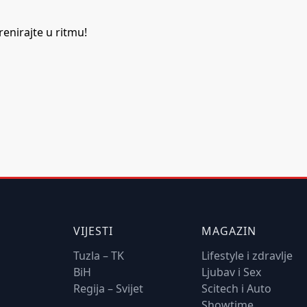
renirajte u ritmu!
VIJESTI
MAGAZIN
Tuzla – TK
Lifestyle i zdravlje
BiH
Ljubav i Sex
Regija – Svijet
Scitech i Auto
Showtime