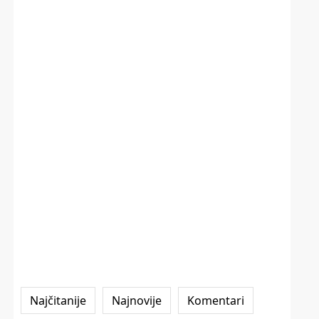
Najčitanije
Najnovije
Komentari