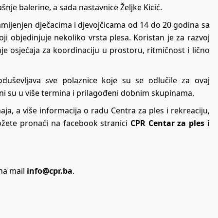
nje balerine, a sada nastavnice Željke Kicić.
mijenjen dječacima i djevojčicama od 14 do 20 godina sa
i objedinjuje nekoliko vrsta plesa. Koristan je za razvoj
je osjećaja za koordinaciju u prostoru, ritmičnost i lično
oduševljava sve polaznice koje su se odlučile za ovaj
đeni su u više termina i prilagođeni dobnim skupinama.
ja, a više informacija o radu Centra za ples i rekreaciju,
ožete pronaći na facebook stranici
CPR Centar za ples i
na mail
info@cpr.ba
.