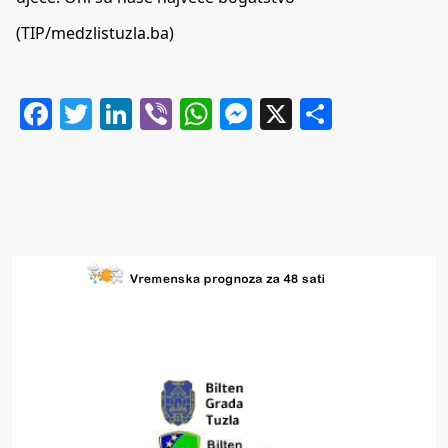
(TIP/medzlistuzla.ba)
Facebook
Twitter
LinkedIn
Viber
WhatsApp
Messenger
X
Share