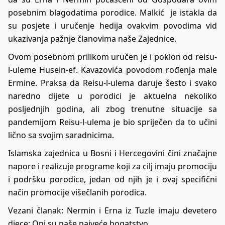
posebnim blagodatima porodice. Malkić je istakla da
su posjete i uručenje hedija ovakvim povodima vid
ukazivanja pažnje članovima naše Zajednice.
Ovom posebnom prilikom uručen je i poklon od reisu-
l-uleme Husein-ef. Kavazovića povodom rođenja male
Ermine. Praksa da Reisu-l-ulema daruje šesto i svako
naredno dijete u porodici je aktuelna nekoliko
posljednjih godina, ali zbog trenutne situacije sa
pandemijom Reisu-l-ulema je bio spriječen da to učini
lično sa svojim saradnicima.
Islamska zajednica u Bosni i Hercegovini čini značajne
napore i realizuje programe koji za cilj imaju promociju
i podršku porodice, jedan od njih je i ovaj specifični
način promocije višečlanih porodica.
Vezani članak:
Nermin i Erna iz Tuzle imaju devetero
djece: Oni su naše najveće bogatstvo