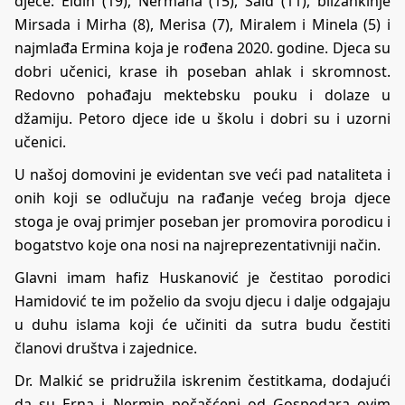
djece: Eldin (19), Nermana (15), Said (11), blizankinje
Mirsada i Mirha (8), Merisa (7), Miralem i Minela (5) i
najmlađa Ermina koja je rođena 2020. godine. Djeca su
dobri učenici, krase ih poseban ahlak i skromnost.
Redovno pohađaju mektebsku pouku i dolaze u
džamiju. Petoro djece ide u školu i dobri su i uzorni
učenici.
U našoj domovini je evidentan sve veći pad nataliteta i
onih koji se odlučuju na rađanje većeg broja djece
stoga je ovaj primjer poseban jer promovira porodicu i
bogatstvo koje ona nosi na najreprezentativniji način.
Glavni imam hafiz Huskanović je čestitao porodici
Hamidović te im poželio da svoju djecu i dalje odgajaju
u duhu islama koji će učiniti da sutra budu čestiti
članovi društva i zajednice.
Dr. Malkić se pridružila iskrenim čestitkama, dodajući
da su Erna i Nermin počašćeni od Gospodara ovim