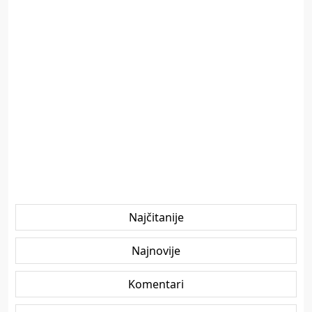
Najčitanije
Najnovije
Komentari