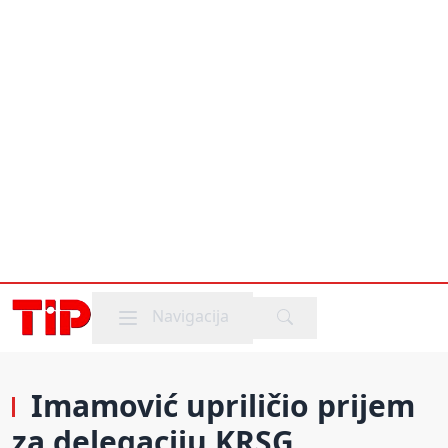
Mobile menu
Navigacija
Imamović upriličio prijem
za delegaciju KRSG