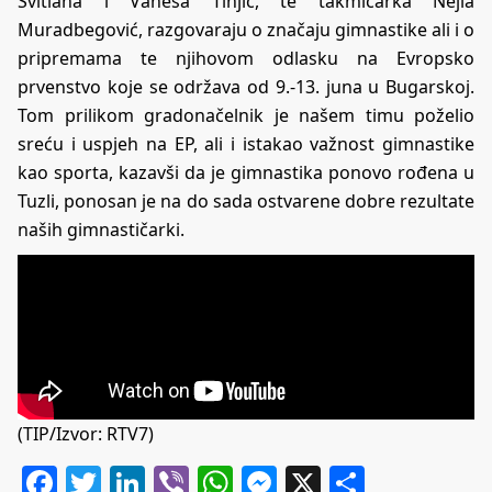
Svitlana i Vanesa Tinjić, te takmičarka Nejla
Muradbegović, razgovaraju o značaju gimnastike ali i o
pripremama te njihovom odlasku na Evropsko
prvenstvo koje se održava od 9.-13. juna u Bugarskoj.
Tom prilikom gradonačelnik je našem timu poželio
sreću i uspjeh na EP, ali i istakao važnost gimnastike
kao sporta, kazavši da je gimnastika ponovo rođena u
Tuzli, ponosan je na do sada ostvarene dobre rezultate
naših gimnastičarki.
(TIP/Izvor: RTV7)
Facebook
Twitter
LinkedIn
Viber
WhatsApp
Messenger
X
Share