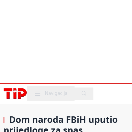
Mobile menu
Navigacija
Dom naroda FBiH uputio
prijedloge za spas