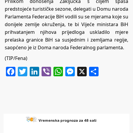
Prilikom donošenja Zaključka s ciljem spasa
predstojeće turističke sezone, delegati u Domu naroda
Parlamenta Federacije BiH vodili su se mjerama koje su
donijele zemlje okruženja, te bi Vijeće ministara BiH
prihvatanjem njihova prijedloga uskladilo mjere
prelaska granice BiH sa susjednim i zemljama regije,
saopćeno je iz Doma naroda Federalnog parlamenta.
(TIP/Fena)
Facebook
Twitter
LinkedIn
Viber
WhatsApp
Messenger
X
Share