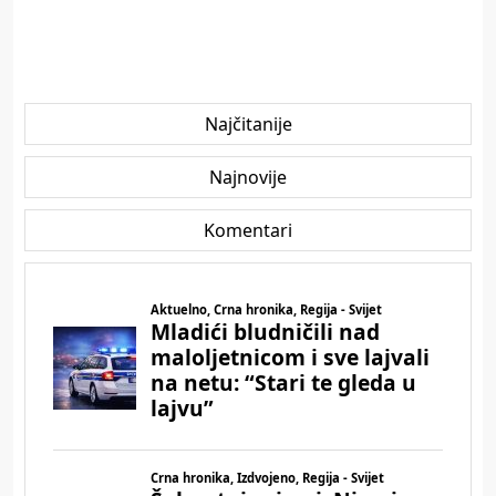
Najčitanije
Najnovije
Komentari