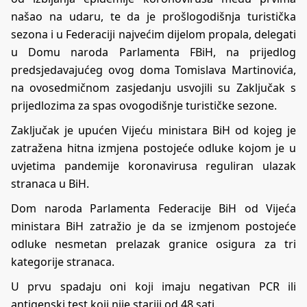
našao na udaru, te da je prošlogodišnja turistička
sezona i u Federaciji najvećim dijelom propala, delegati
u Domu naroda Parlamenta FBiH, na prijedlog
predsjedavajućeg ovog doma Tomislava Martinovića,
na ovosedmičnom zasjedanju usvojili su Zaključak s
prijedlozima za spas ovogodišnje turističke sezone.
Zaključak je upućen Vijeću ministara BiH od kojeg je
zatražena hitna izmjena postojeće odluke kojom je u
uvjetima pandemije koronavirusa reguliran ulazak
stranaca u BiH.
Dom naroda Parlamenta Federacije BiH od Vijeća
ministara BiH zatražio je da se izmjenom postojeće
odluke nesmetan prelazak granice osigura za tri
kategorije stranaca.
U prvu spadaju oni koji imaju negativan PCR ili
antigenski test koji nije stariji od 48 sati.