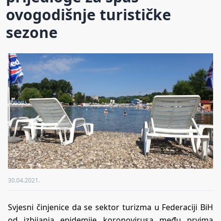
ovogodišnje turističke
sezone
30.04.2021.
Svjesni činjenice da se sektor turizma u Federaciji BiH
od izbijanja epidemije koronovirusa među prvima