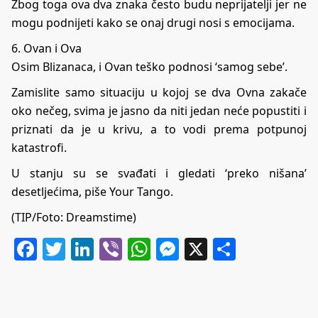
Zbog toga ova dva znaka često budu neprijatelji jer ne
mogu podnijeti kako se onaj drugi nosi s emocijama.
6. Ovan i Ova
Osim Blizanaca, i Ovan teško podnosi ‘samog sebe’.
Zamislite samo situaciju u kojoj se dva Ovna zakače
oko nečeg, svima je jasno da niti jedan neće popustiti i
priznati da je u krivu, a to vodi prema potpunoj
katastrofi.
U stanju su se svađati i gledati ‘preko nišana’
desetljećima, piše
Your Tango
.
(TIP/Foto: Dreamstime)
Facebook
Twitter
LinkedIn
Viber
WhatsApp
Messenger
X
Share