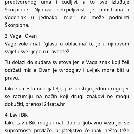
preotvorenog uma i ćudljivi, a to sve izluđuje
Škorpione. Njihova netrpeljivost je obostrana i
Vodenjak u jednakoj mjeri ne može podnijeti
Škorpiona.
3. Vaga i Ovan
Vage vole imati ‘glavu u oblacima’ te je u njihovom
svijetu sve lijepo i u ravnoteži.
Tu dolazi do sudara svjetova jer je Vaga znak koji želi
održati mir, a Ovan je tvrdoglav i uvijek mora biti u
pravu.
Iako su često neprijatelji, ipak poštuju jedno drugo jer
se razumiju na način koji drugi znakovi ne mogu
dokučiti, prenosi 24sata.hr.
4. Lav i Bik
Iako Lav i Bik mogu imati dobru ljubavnu vezu jer se
suprotnosti privlače, prijateljstvo će ipak nešto teže