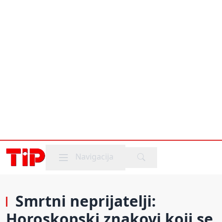
Mobile menu
Navigacija
Smrtni neprijatelji:
Horoskopski znakovi koji se