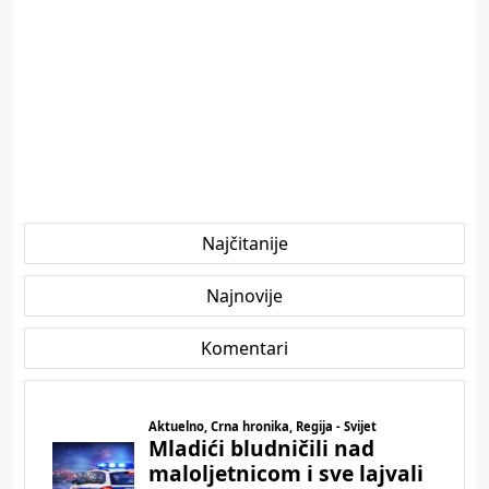
Najčitanije
Najnovije
Komentari