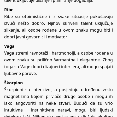
talent uključuje pisanje i planiranje događaja.
Ribe
Ribe su otpimistične i iz svake situacije pokušavaju
izvući nešto dobro. Njihov skriveni talent uključuje
slikanje, ali osobe rođene u ovom znaku mogu biti i
dobri javni govornici i motivatori.
Vaga
Vaga stremi ravnoteži i hartmonoiji, a osobe rođene u
ovom znaku su prilično šarmantne i elegantne. Zbog
toga su Vage dobri dizajneri interijera, ali mogu spajati
ljubavne parove.
Škorpion
Škorpioni su intenzivni, a posjeduju određenu vrstu
magnetizma kojom privlače druge osobe i mogu ih
lako angovoriti na neke stvari. Budući da su vrlo
intuitivne i instinktivne naravi, mogu biti ljudski
detektor laži. Njihov skriveni talent uključuje okultnu