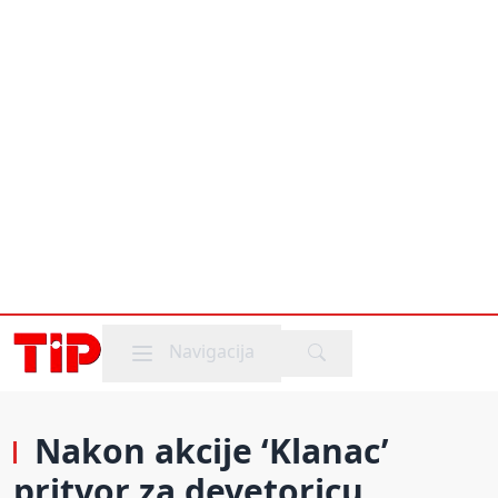
Mobile menu
Navigacija
Nakon akcije ‘Klanac’
pritvor za devetoricu