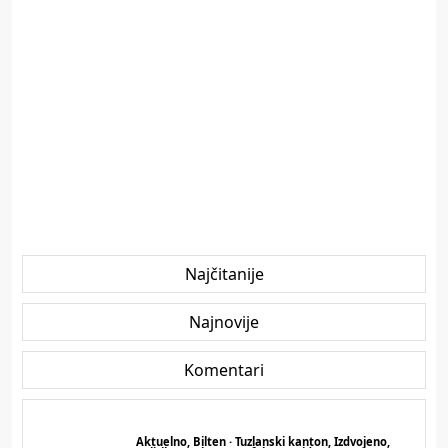
Najčitanije
Najnovije
Komentari