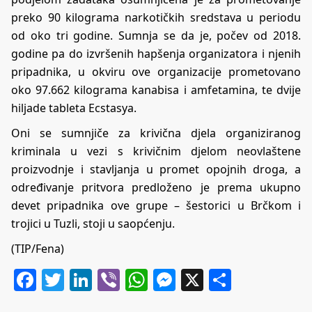
preko 90 kilograma narkotičkih sredstava u periodu
od oko tri godine. Sumnja se da je, počev od 2018.
godine pa do izvršenih hapšenja organizatora i njenih
pripadnika, u okviru ove organizacije prometovano
oko 97.662 kilograma kanabisa i amfetamina, te dvije
hiljade tableta Ecstasya.
Oni se sumnjiče za krivična djela organiziranog
kriminala u vezi s krivičnim djelom neovlaštene
proizvodnje i stavljanja u promet opojnih droga, a
određivanje pritvora predloženo je prema ukupno
devet pripadnika ove grupe – šestorici u Brčkom i
trojici u Tuzli, stoji u saopćenju.
(TIP/Fena)
Facebook
Twitter
LinkedIn
Viber
WhatsApp
Messenger
X
Share