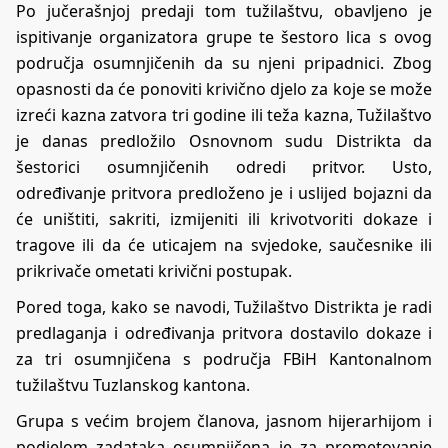
Po jučerašnjoj predaji tom tužilaštvu, obavljeno je
ispitivanje organizatora grupe te šestoro lica s ovog
područja osumnjičenih da su njeni pripadnici. Zbog
opasnosti da će ponoviti krivično djelo za koje se može
izreći kazna zatvora tri godine ili teža kazna, Tužilaštvo
je danas predložilo Osnovnom sudu Distrikta da
šestorici osumnjičenih odredi pritvor. Usto,
određivanje pritvora predloženo je i uslijed bojazni da
će uništiti, sakriti, izmijeniti ili krivotvoriti dokaze i
tragove ili da će uticajem na svjedoke, saučesnike ili
prikrivače ometati krivični postupak.
Pored toga, kako se navodi, Tužilaštvo Distrikta je radi
predlaganja i određivanja pritvora dostavilo dokaze i
za tri osumnjičena s područja FBiH Kantonalnom
tužilaštvu Tuzlanskog kantona.
Grupa s većim brojem članova, jasnom hijerarhijom i
podjelom zadataka osumnjičena je za prometovanje