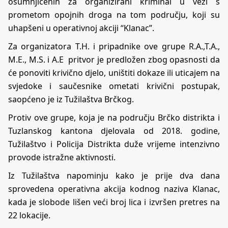
osumnjičenih za organizirani kriminal u vezi s
prometom opojnih droga na tom području, koji su
uhapšeni u operativnoj akciji “Klanac”.
Za organizatora T.H. i pripadnike ove grupe R.A.,T.A.,
M.E., M.S. i A.E pritvor je predložen zbog opasnosti da
će ponoviti krivično djelo, uništiti dokaze ili uticajem na
svjedoke i saučesnike ometati krivični postupak,
saopćeno je iz Tužilaštva Brčkog.
Protiv ove grupe, koja je na području Brčko distrikta i
Tuzlanskog kantona djelovala od 2018. godine,
Tužilaštvo i Policija Distrikta duže vrijeme intenzivno
provode istražne aktivnosti.
Iz Tužilaštva napominju kako je prije dva dana
sprovedena operativna akcija kodnog naziva Klanac,
kada je slobode lišen veći broj lica i izvršen pretres na
22 lokacije.