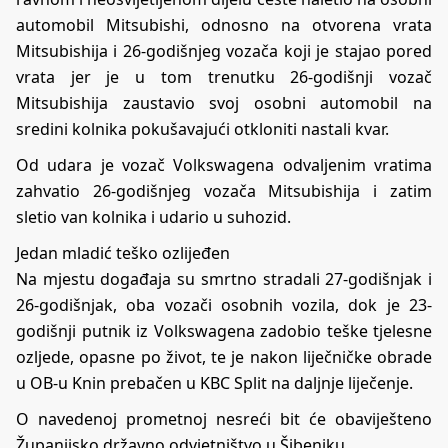
automobil Mitsubishi, odnosno na otvorena vrata
Mitsubishija i 26-godišnjeg vozača koji je stajao pored
vrata jer je u tom trenutku 26-godišnji vozač
Mitsubishija zaustavio svoj osobni automobil na
sredini kolnika pokušavajući otkloniti nastali kvar.
Od udara je vozač Volkswagena odvaljenim vratima
zahvatio 26-godišnjeg vozača Mitsubishija i zatim
sletio van kolnika i udario u suhozid.
Jedan mladić teško ozlijeđen
Na mjestu događaja su smrtno stradali 27-godišnjak i
26-godišnjak, oba vozači osobnih vozila, dok je 23-
godišnji putnik iz Volkswagena zadobio teške tjelesne
ozljede, opasne po život, te je nakon liječničke obrade
u OB-u Knin prebačen u KBC Split na daljnje liječenje.
O navedenoj prometnoj nesreći bit će obaviješteno
Županijsko državno odvjetništvo u Šibeniku.