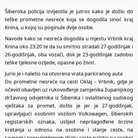
Šibenska policija izvijestila je jutros kako je došlo do
teške prometne nesreće koja se dogodila sinoć kraj
Knina, u kojoj su poginule dvije osobe.
Navode kako se nesreća dogodila u mjestu Vrbnik kraj
Knina oko 23:20 te da su smrtno stradali 27-godišnjak i
26-godišnjak, oba vozači, dok je 23-godišnjak zadobio
teške tjelesne ozljede, opasne po život.
Jurio je i naletio na otvorena vrata parkiranog auta
Do prometne nesreće na cesti Oklaj – Vrbnik, gdje je
očevid obavljen uz rukovođenje zamjenika županijskog
državnog odvjetnika iz Šibenika i ovlaštenog sudskog
vještaka za promet, došlo je jer je 27-godišnjak,
upravljajući osobnim vozilom Volkswagen, šibenskih
registarskih oznaka, uslijed neprilagođene brzine
kretanja u odnosu na osobine i stanje ceste, na
ravnom i neosvijetljenom dijelu ceste naletio na osobni