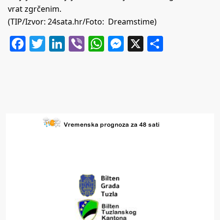
vrat zgrčenim.
(TIP/Izvor:
24sata.hr
/Foto: Dreamstime)
Facebook
Twitter
LinkedIn
Viber
WhatsApp
Messenger
X
Share