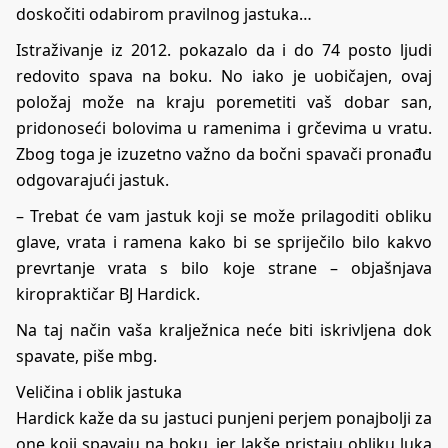
doskočiti odabirom pravilnog jastuka…
Istraživanje iz 2012. pokazalo da i do 74 posto ljudi
redovito spava na boku. No iako je uobičajen, ovaj
položaj može na kraju poremetiti vaš dobar san,
pridonoseći bolovima u ramenima i grčevima u vratu.
Zbog toga je izuzetno važno da bočni spavači pronađu
odgovarajući jastuk.
– Trebat će vam jastuk koji se može prilagoditi obliku
glave, vrata i ramena kako bi se spriječilo bilo kakvo
prevrtanje vrata s bilo koje strane – objašnjava
kiropraktičar BJ Hardick.
Na taj način vaša kralježnica neće biti iskrivljena dok
spavate, piše
mbg
.
Veličina i oblik jastuka
Hardick kaže da su jastuci punjeni perjem ponajbolji za
one koji spavaju na boku, jer lakše pristaju obliku luka