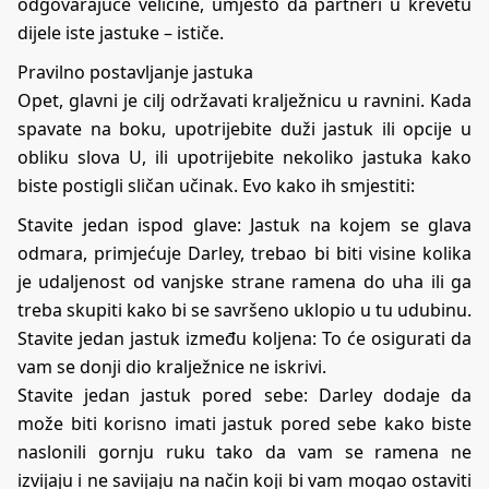
odgovarajuće veličine, umjesto da partneri u krevetu
dijele iste jastuke – ističe.
Pravilno postavljanje jastuka
Opet, glavni je cilj održavati kralježnicu u ravnini. Kada
spavate na boku, upotrijebite duži jastuk ili opcije u
obliku slova U, ili upotrijebite nekoliko jastuka kako
biste postigli sličan učinak. Evo kako ih smjestiti:
Stavite jedan ispod glave: Jastuk na kojem se glava
odmara, primjećuje Darley, trebao bi biti visine kolika
je udaljenost od vanjske strane ramena do uha ili ga
treba skupiti kako bi se savršeno uklopio u tu udubinu.
Stavite jedan jastuk između koljena: To će osigurati da
vam se donji dio kralježnice ne iskrivi.
Stavite jedan jastuk pored sebe: Darley dodaje da
može biti korisno imati jastuk pored sebe kako biste
naslonili gornju ruku tako da vam se ramena ne
izvijaju i ne savijaju na način koji bi vam mogao ostaviti