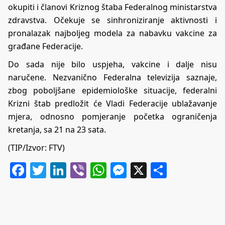
okupiti i članovi Kriznog štaba Federalnog ministarstva
zdravstva. Očekuje se sinhroniziranje aktivnosti i
pronalazak najboljeg modela za nabavku vakcine za
građane Federacije.
Do sada nije bilo uspjeha, vakcine i dalje nisu
naručene. Nezvanično Federalna televizija saznaje,
zbog poboljšane epidemiološke situacije, federalni
Krizni štab predložit će Vladi Federacije ublažavanje
mjera, odnosno pomjeranje početka ograničenja
kretanja, sa 21 na 23 sata.
(TIP/Izvor: FTV)
Facebook
Twitter
LinkedIn
Viber
WhatsApp
Messenger
X
Share