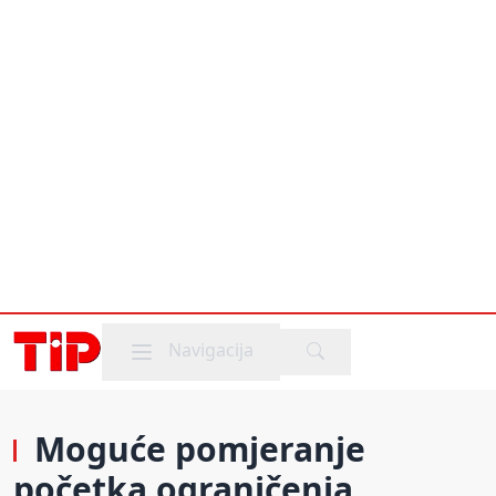
Mobile menu
Navigacija
Moguće pomjeranje
početka ograničenja