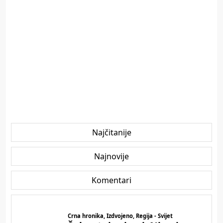
Najčitanije
Najnovije
Komentari