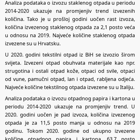
Analiza podataka o izvozu staklenog otpada u periodu
2014-2020 ukazuje na promjenjiv trend izvezenih
količina. Tako je u prošloj godini uočen rast izvoza,
količina izvezenog staklenog otpada za 2,1 posto veća
u odnosu na 2019. Najveće količine staklenog otpada
izvezene su u Hrvatsku.
U 2020. godini tekstilni otpad iz BiH se izvozio širom
svijeta. Izvezeni otpad obuhvata materijale kao npr.
strugotina i ostali otpad kože, otpaci od svile, otpaci
od vune, pamučni otpad, lan i otpad, rabljena odjeća.
Najveće količine tekstilnog otpada izvezene su u Italiju.
Analiza podataka o izvozu otpadnog papira i kartona u
periodu 2014-2020 ukazuje na promjenjiv trend. U
2020. godini uočen je pad izvoza, količina izvezenog
otpada je za 11,5 posto manja u odnosu na 2019
godinu. Tokom 2020. godine od ukupno izvezene
količine otpadnog papira i kartona, 63,7 posto