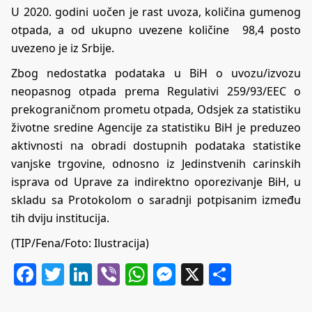
U 2020. godini uočen je rast uvoza, količina gumenog
otpada, a od ukupno uvezene količine 98,4 posto
uvezeno je iz Srbije.
Zbog nedostatka podataka u BiH o uvozu/izvozu
neopasnog otpada prema Regulativi 259/93/EEC o
prekograničnom prometu otpada, Odsjek za statistiku
životne sredine Agencije za statistiku BiH je preduzeo
aktivnosti na obradi dostupnih podataka statistike
vanjske trgovine, odnosno iz Jedinstvenih carinskih
isprava od Uprave za indirektno oporezivanje BiH, u
skladu sa Protokolom o saradnji potpisanim između
tih dviju institucija.
(TIP/Fena/Foto: Ilustracija)
Facebook
Twitter
LinkedIn
Viber
WhatsApp
Messenger
X
Share