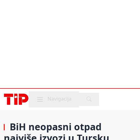
Mobile menu
Navigacija
BiH neopasni otpad
najviše izvozi u Tursku,