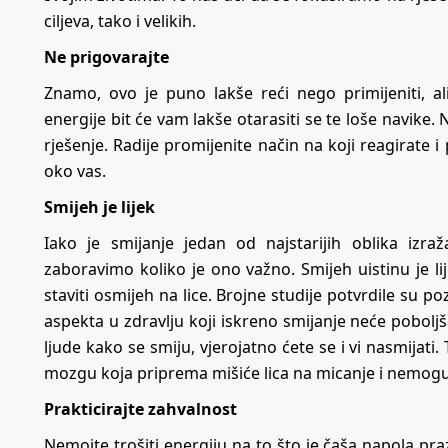
ciljeva, tako i velikih.
Ne prigovarajte
Znamo, ovo je puno lakše reći nego primijeniti, al
energije bit će vam lakše otarasiti se te loše navike. 
rješenje. Radije promijenite način na koji reagirate i 
oko vas.
Smijeh je lijek
Iako je smijanje jedan od najstarijih oblika izr
zaboravimo koliko je ono važno. Smijeh uistinu je l
staviti osmijeh na lice. Brojne studije potvrdile su p
aspekta u zdravlju koji iskreno smijanje neće poboljš
ljude kako se smiju, vjerojatno ćete se i vi nasmijat
mozgu koja priprema mišiće lica na micanje i nemoguće
Prakticirajte zahvalnost
Nemojte trošiti energiju na to što je čaša napola pra