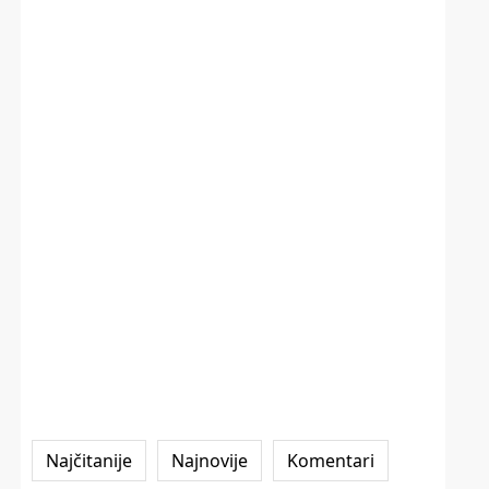
Najčitanije
Najnovije
Komentari