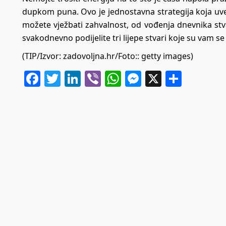
dupkom puna. Ovo je jednostavna strategija koja uvel
možete vježbati zahvalnost, od vođenja dnevnika st
svakodnevno podijelite tri lijepe stvari koje su vam se
(TIP/Izvor:
zadovoljna.hr/Foto:: getty images)
Facebook
Twitter
LinkedIn
Viber
WhatsApp
Messenger
X
Share