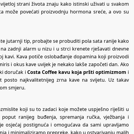
ijetloj strani života znaju kako istinski uživati u svakom
ista može povećati proizvodnju hormona sreće, a ovo su
iste jutarnji tip, probajte se probuditi pola sata ranije kako
a zadnji alarm u nizu i u strci krenete rješavati dnevne
njoj kavi. Kava potiče oslobađanje dopamina koji proizvodi
miris i okus kave uvijek je nekako lakše započeti dan. Ako
ski doručak i
Costa Coffee kavu koja pršti optimizmom
i
 posto najkvalitetnijeg zrna kave na svijetu. Uz takav
vom smjeru.
zmislite koji su to zadaci koje možete uspješno riješiti u
i poput ranijeg buđenja, spremanja ručka, vježbanja i
aje osjećaj postignuća i omogućava da sami upravljamo
enja i minimaliziramo prepreke, kako u ostvarivanju malih