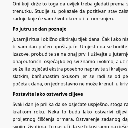
Oni koji drže to toga da uvijek treba gledati prema sv
trenutku. Studije su pokazale da pozitivan stav za
radnje koje će vam život okrenuti u tom smjeru.
Po jutru se dan poznaje
Jutarnji rituali obično diktiraju tijek dana. Čak i ako n
bi vam dan počeo opuštajuće. Umjesto da se budite n
izazove, probudite se na onaj prvi i uživajte u jutar
onaj euforični osjećaj kojeg svi znamo i volimo, a uz 
se želite osjećati ekstra posebno napravite si kraljev
slatkim, baršunastim okusom jer se radi se od pet
početak dana, on jednostavno ne može krenuti u kri
Postavite lako ostvarive ciljeve
Svaki dan je prilika da se osjećate uspješno, stoga ra
kratkom roku. Neka to budu lako ostvarivi ciljev
proljetnog čišćenja ormara. Ostvarenje zadanog d
svojim životima. To nas uči da se fokusiramo na rješ