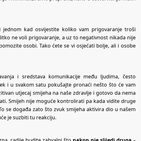
i jednom kad osvijestite koliko vam prigovaranje troši
Nitko ne voli prigovaranje, a uz to negativnost nikada nije
pomozite osobi. Tako ćete se vi osjećati bolje, ali i osobe
ažavanja i sredstava komunikacije među ljudima, često
ijek i u svakom satu pokušajte pronaći nešto što će vam
ozitivan utjecaj smijeha na naše zdravlje i gotovo da nema
ati. Smijeh nije moguće kontrolirati pa kada vidite druge
i. To se događa zato što zvuk smijeha aktivira dio u našem
 je suzbiti tu reakciju.
zna, radije budite zahvalni što
nakon nje slijedi druga
–