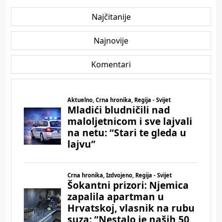
Najčitanije
Najnovije
Komentari