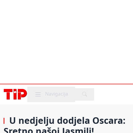
Mobile menu
Navigacija
U nedjelju dodjela Oscara:
Sretno našoj Jasmili!