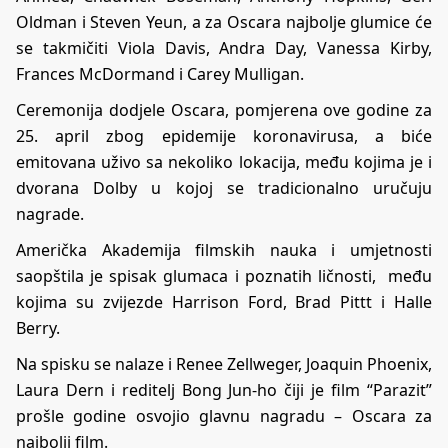
Oldman i Steven Yeun, a za Oscara najbolje glumice će
se takmičiti Viola Davis, Andra Day, Vanessa Kirby,
Frances McDormand i Carey Mulligan.
Ceremonija dodjele Oscara, pomjerena ove godine za
25. april zbog epidemije koronavirusa, a biće
emitovana uživo sa nekoliko lokacija, među kojima je i
dvorana Dolby u kojoj se tradicionalno uručuju
nagrade.
Američka Akademija filmskih nauka i umjetnosti
saopštila je spisak glumaca i poznatih ličnosti, među
kojima su zvijezde Harrison Ford, Brad Pittt i Halle
Berry.
Na spisku se nalaze i Renee Zellweger, Joaquin Phoenix,
Laura Dern i reditelj Bong Jun-ho čiji je film “Parazit”
prošle godine osvojio glavnu nagradu – Oscara za
najbolji film.