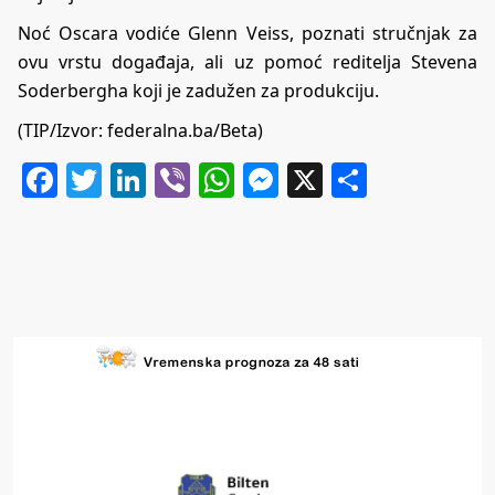
Noć Oscara vodiće Glenn Veiss, poznati stručnjak za
ovu vrstu događaja, ali uz pomoć reditelja Stevena
Soderbergha koji je zadužen za produkciju.
(TIP/Izvor: federalna.ba/Beta)
Facebook
Twitter
LinkedIn
Viber
WhatsApp
Messenger
X
Share