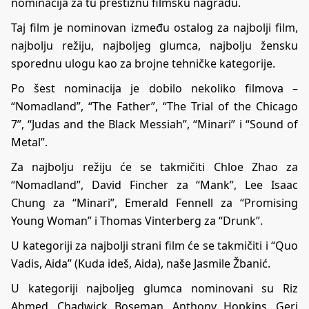
nominacija za tu prestižnu filmsku nagradu.
Taj film je nominovan između ostalog za najbolji film,
najbolju režiju, najboljeg glumca, najbolju žensku
sporednu ulogu kao za brojne tehničke kategorije.
Po šest nominacija je dobilo nekoliko filmova –
“Nomadland”, “The Father”, “The Trial of the Chicago
7”, “Judas and the Black Messiah”, “Minari” i “Sound of
Metal”.
Za najbolju režiju će se takmičiti Chloe Zhao za
“Nomadland”, David Fincher za “Mank”, Lee Isaac
Chung za “Minari”, Emerald Fennell za “Promising
Young Woman” i Thomas Vinterberg za “Drunk”.
U kategoriji za najbolji strani film će se takmičiti i “Quo
Vadis, Aida” (Kuda ideš, Aida), naše Jasmile Žbanić.
U kategoriji najboljeg glumca nominovani su Riz
Ahmed, Chadwick Boseman, Anthony Hopkins, Geri