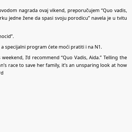
a povodom nagrada ovaj vikend, preporučujem “Quo vadis,
trku jedne žene da spasi svoju porodicu” navela je u tvitu
nocid”.
 a specijalni program ćete moći pratiti i na N1.
s weekend, I’d recommend “Quo Vadis, Aida.” Telling the
s race to save her family, it’s an unsparing look at how
Pd