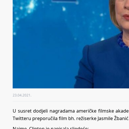
23.04.2021.
U susret dodjeli nagradama američke filmske akadem
Twitteru preporučila film bh. režiserke Jasmile Žbanić
Naime, Clinton je napisala sljedeće: