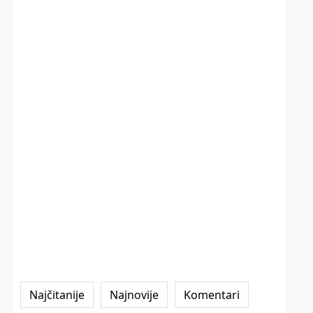
Najčitanije
Najnovije
Komentari