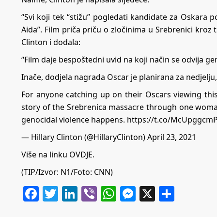
“Svi koji tek “stižu” pogledati kandidate za Oskar
Aida”. Film priča priču o zločinima u Srebrenici kroz 
Clinton i dodala:
“Film daje bespoštedni uvid na koji način se odvija ge
Inače, dodjela nagrada Oscar je planirana za nedjelju,
For anyone catching up on their Oscars viewing thi
story of the Srebrenica massacre through one woman’
genocidal violence happens.
https://t.co/McUpggcm
— Hillary Clinton (@HillaryClinton)
April 23, 2021
Više na linku
OVDJE.
(TIP/Izvor:
N1
/Foto: CNN)
Facebook
Twitter
LinkedIn
Viber
WhatsApp
Messenger
X
Share