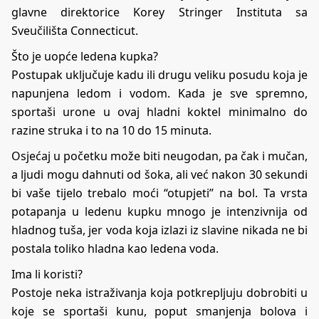
glavne direktorice Korey Stringer Instituta sa
Sveučilišta Connecticut.
Što je uopće ledena kupka?
Postupak uključuje kadu ili drugu veliku posudu koja je
napunjena ledom i vodom. Kada je sve spremno,
sportaši urone u ovaj hladni koktel minimalno do
razine struka i to na 10 do 15 minuta.
Osjećaj u početku može biti neugodan, pa čak i mučan,
a ljudi mogu dahnuti od šoka, ali već nakon 30 sekundi
bi vaše tijelo trebalo moći “otupjeti” na bol. Ta vrsta
potapanja u ledenu kupku mnogo je intenzivnija od
hladnog tuša, jer voda koja izlazi iz slavine nikada ne bi
postala toliko hladna kao ledena voda.
Ima li koristi?
Postoje neka istraživanja koja potkrepljuju dobrobiti u
koje se sportaši kunu, poput smanjenja bolova i