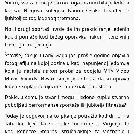
Yorku, sve za čime je nakon toga čeznuo bila je ledena
kupka. Njegova kolegica Naomi Osaka također je
ljubiteljica tog ledenog tretmana.
No, i drugi sportaši tvrde da im prakticiranje ledenih
kupki pomaže kod bržeg oporavka nakon intenzivnih
treninga i natjecanja.
Štoviše, čak je i Lady Gaga još prošle godine objavila
fotografiju na kojoj pozira u kadi napunjenoj ledom, a
koja je nastala nakon proba za dodjelu MTV Video
Music Awards. Nešto ranije je i otkrila da su upravo
ledene kupke dio njezine rutine nakon nastupa.
Dakle, u čemu je stvar i mogu li ledene kupke stvarno
poboljšati performanse sportaša ili ljubitelja fitnessa?
Today
je odgovor na to pitanje potražio kod dr. Johna
Tabacka, liječnika sportske medicine iz Virginije te
kod Rebecce Stearns, stručnjakinje za vježbanje i