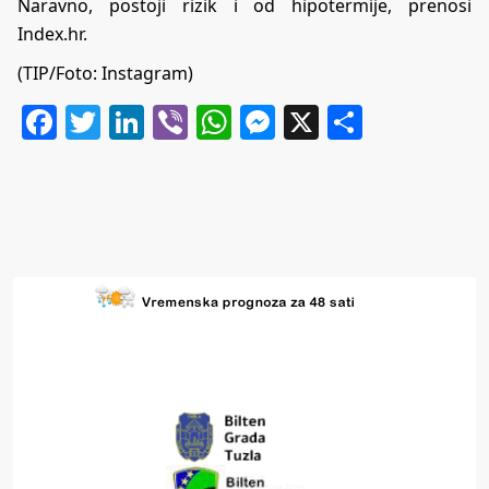
Naravno, postoji rizik i od hipotermije, prenosi
Index.hr
.
(TIP/Foto: Instagram)
Facebook
Twitter
LinkedIn
Viber
WhatsApp
Messenger
X
Share