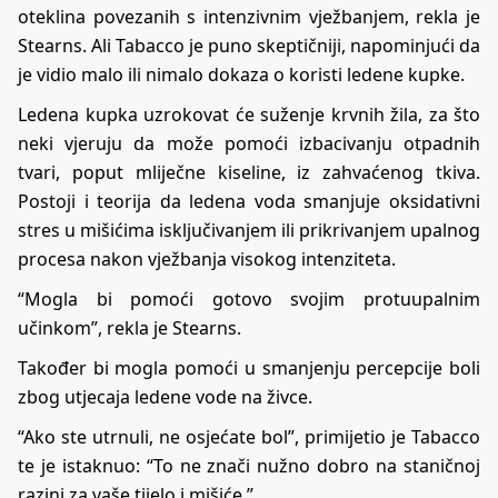
oteklina povezanih s intenzivnim vježbanjem, rekla je
Stearns. Ali Tabacco je puno skeptičniji, napominjući da
je vidio malo ili nimalo dokaza o koristi ledene kupke.
Ledena kupka uzrokovat će suženje krvnih žila, za što
neki vjeruju da može pomoći izbacivanju otpadnih
tvari, poput mliječne kiseline, iz zahvaćenog tkiva.
Postoji i teorija da ledena voda smanjuje oksidativni
stres u mišićima isključivanjem ili prikrivanjem upalnog
procesa nakon vježbanja visokog intenziteta.
“Mogla bi pomoći gotovo svojim protuupalnim
učinkom”, rekla je Stearns.
Također bi mogla pomoći u smanjenju percepcije boli
zbog utjecaja ledene vode na živce.
“Ako ste utrnuli, ne osjećate bol”, primijetio je Tabacco
te je istaknuo: “To ne znači nužno dobro na staničnoj
razini za vaše tijelo i mišiće.”