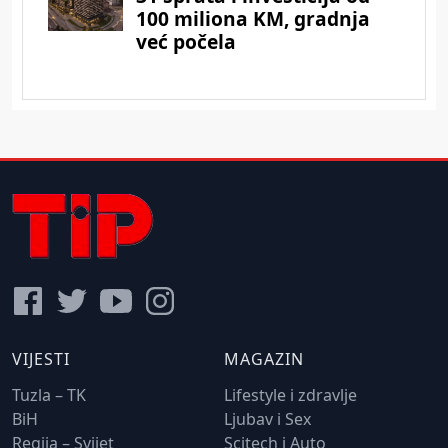
VIJESTI
MAGAZIN
Tuzla – TK
Lifestyle i zdravlje
BiH
Ljubav i Sex
Regija – Svijet
Scitech i Auto