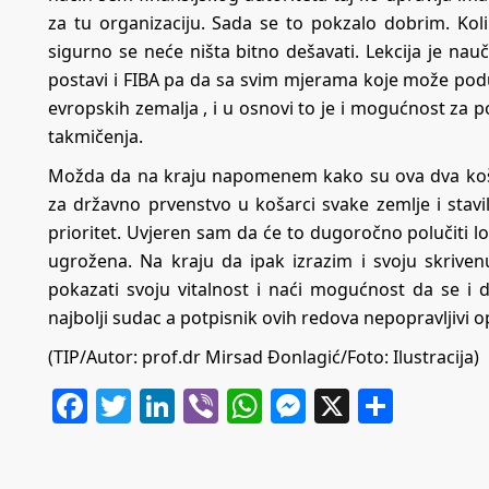
za tu organizaciju. Sada se to pokzalo dobrim. Koli
sigurno se neće ništa bitno dešavati. Lekcija je nau
postavi i FIBA pa da sa svim mjerama koje može poduz
evropskih zemalja , i u osnovi to je i mogućnost za 
takmičenja.
Možda da na kraju napomenem kako su ova dva košark
za državno prvenstvo u košarci svake zemlje i stav
prioritet. Uvjeren sam da će to dugoročno polučiti lo
ugrožena. Na kraju da ipak izrazim i svoju skrive
pokazati svoju vitalnost i naći mogućnost da se i dal
najbolji sudac a potpisnik ovih redova nepopravljivi o
(TIP/Autor: prof.dr Mirsad Đonlagić/Foto: Ilustracija)
Facebook
Twitter
LinkedIn
Viber
WhatsApp
Messenger
X
Share