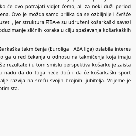
ko će ovo potrajati vidjet ćemo, ali za neki duži period
čena. Ovo je možda samo prilika da se ozbiljnije i čvršće
eti , jer struktura FIBA-e su udruženi košarkaški savezi
poduzimanje sličnih koraka u cilju spašavanja košarkaških
aška takmičenja (Euroliga i ABA liga) oslabila interes
ilo ga u red čekanja u odnosu na takmičenja koja imaju
še rezultate i u tom smislu perspektiva košarke je zaista
nu nadu da do toga neće doći i da će košarkaški sport
je razvija na sreću svojih brojnih ljubitelja. Vrijeme je
ptimista.