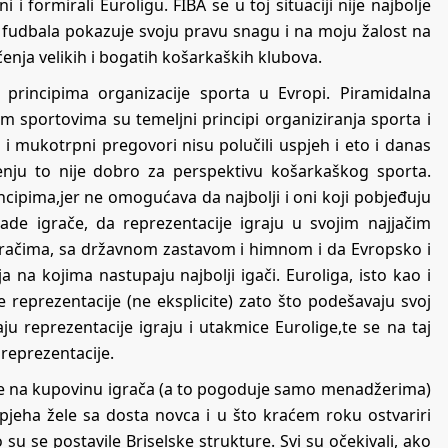
i formirali Euroligu. FIBA se u toj situaciji nije najbolje
ju fudbala pokazuje svoju pravu snagu i na moju žalost na
čenja velikih i bogatih košarkaških klubova.
principima organizacije sporta u Evropi. Piramidalna
 sportovima su temeljni principi organiziranja sporta i
 i mukotrpni pregovori nisu polučili uspjeh i eto i danas
enju to nije dobro za perspektivu košarkaškog sporta.
ncipima,jer ne omogućava da najbolji i oni koji pobjeđuju
lade igrače, da reprezentacije igraju u svojim najjačim
m igračima, sa državnom zastavom i himnom i da Evropsko i
 na kojima nastupaju najbolji igači. Euroliga, isto kao i
e reprezentacije (ne eksplicite) zato što podešavaju svoj
u reprezentacije igraju i utakmice Eurolige,te se na taj
 reprezentacije.
u se na kupovinu igrača (a to pogoduje samo menadžerima)
pjeha žele sa dosta novca i u što kraćem roku ostvariri
o su se postavile Briselske strukture. Svi su očekivali, ako