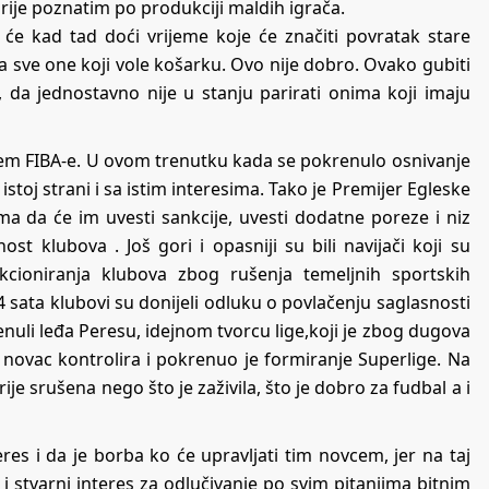
 prije poznatim po produkciji maldih igrača.
 će kad tad doći vrijeme koje će značiti povratak stare
a sve one koji vole košarku. Ovo nije dobro. Ovako gubiti
e, da jednostavno nije u stanju parirati onima koji imaju
stem FIBA-e. U ovom trenutku kada se pokrenulo osnivanje
a istoj strani i sa istim interesima. Tako je Premijer Egleske
ma da će im uvesti sankcije, uvesti dodatne poreze i niz
ost klubova . Još gori i opasniji su bili navijači koji su
nkcioniranja klubova zbog rušenja temeljnih sportskih
24 sata klubovi su donijeli odluku o povlačenju saglasnosti
krenuli leđa Peresu, idejnom tvorcu lige,koji je zbog dugova
novac kontrolira i pokrenuo je formiranje Superlige. Na
rije srušena nego što je zaživila, što je dobro za fudbal a i
eres i da je borba ko će upravljati tim novcem, jer na taj
 i stvarni interes za odlučivanje po svim pitanjima bitnim