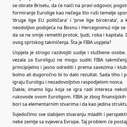
se obrate Briselu, da će naići na pravi odgovor, pogo
formiranje Eurolige kao nečega što ruši temelje sporta
‘druge lige EU političara’ i ‘prve lige birokrata’, 
neodoljivo podsjeća na Bosnu i Hercegovinu) nije se
da se ne smije remetiti protok, ljudi, roba i kapitala
ovog sprtskog takmičenja. Šta je FIBA uspjela?
Uspjela je strogo razdvojiti sudije i službene osobe.
vezala za Euroligu) ne mogu suditi FIBA takmičen
principijelno i jasno odrediti i prema savezima i klub
bolno ali dugoročno bi to dalo rezultat. Sada tiho i
igraju Euroligu i nezadovoljstvo raspodjelom novca.
Dakle, imamo ligu koja se igra radi interesa nekoli
rukovode ovom Euroligom. FIBA je zbog finansijskih s
bori sa elementarnim stvarima i da kao jedina strukt
Svjedočimo sve slabijem stvaranju mladih i perspekt
neke zemlje sa svjevera Evrope. Taj problem će postaja