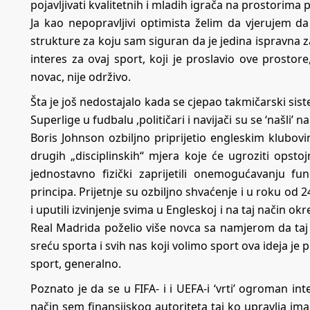
pojavljivati kvalitetnih i mladih igrača na prostorima
Ja kao nepopravljivi optimista želim da vjerujem da
strukture za koju sam siguran da je jedina ispravna z
interes za ovaj sport, koji je proslavio ove prostor
novac, nije održivo.
Šta je još nedostajalo kada se cjepao takmičarski si
Superlige u fudbalu ,političari i navijači su se ‘našli’ n
Boris Johnson ozbiljno priprijetio engleskim klubovi
drugih „disciplinskih“ mjera koje će ugroziti opstojn
jednostavno fizički zaprijetili onemogućavanju fu
principa. Prijetnje su ozbiljno shvaćenje i u roku od 
i uputili izvinjenje svima u Engleskoj i na taj način o
Real Madrida poželio više novca sa namjerom da taj 
sreću sporta i svih nas koji volimo sport ova ideja je p
sport, generalno.
Poznato je da se u FIFA- i i UEFA-i ‘vrti’ ogroman int
način sem finansijskog autoriteta taj ko upravlja ima