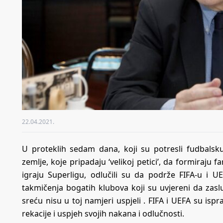
22.04.2021.
U proteklih sedam dana, koji su potresli fudbalsku
zemlje, koje pripadaju ‘velikoj petici’, da formiraju
igraju Superligu, odlučili su da podrže FIFA-u i UE
takmičenja bogatih klubova koji su uvjereni da zaslu
sreću nisu u toj namjeri uspjeli . FIFA i UEFA su ispr
rekacije i uspjeh svojih nakana i odlučnosti.