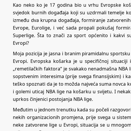
Kao neko ko je 17 godina bio u vrhu Evropske koša
svjedok burnih događaja koji su uzdrmali temelje 
između dva krupna događaja, formiranje zatvorenih li
Evrope, Eurolige, i već sada propali pokušaj formi
Superlige. Šta to znači za sport općenito i kakvi s
Evropi?
Moja pozicija je jasna i branim piramidalnu sportsku
Evropi. Evropska košarka je u specifičnoj situacij
„remetilačkih faktora“ je svakako nenadmašna NBA li
sopstvenim interesima (prije svega finansijskim) i k
teško spoznati da je to možda najveća suma novca ko
i golemi uticaj NBA lige na košarku u svijetu. I nekak
uprkos činjenici postojanja NBA lige.
Međutim u jednom trenutku kada su počeli razgovori, a
nekih organizacionih promjena, prije svega u sistem
neke zatvorene lige u Evropi, situacija se u mnogome 