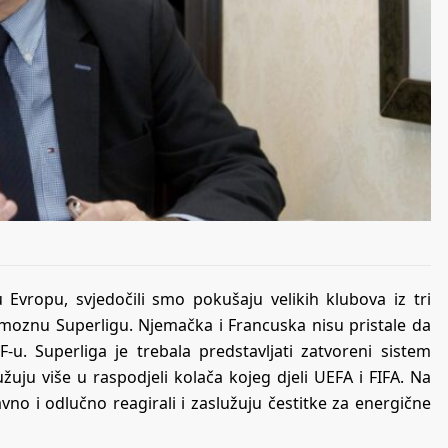
 Evropu, svjedočili smo pokušaju velikih klubova iz tri
 famoznu Superligu. Njemačka i Francuska nisu pristale da
F-u. Superliga je trebala predstavljati zatvoreni sistem
žuju više u raspodjeli kolača kojeg djeli UEFA i FIFA. Na
avno i odlučno reagirali i zaslužuju čestitke za energične