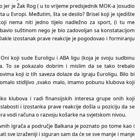
to jer je Žak Rog ( u to vrijeme predsjednik MOK-a )osudio
 u Evropi. Međutim, šta se desilo? Brisel koji je sjedište
a koji nema niti jedno tijelo nadležno za sport, (i tu me
 bavio suštinom nego je bio zadovoljan sa konstatacijom
. Dakle izostanak prave reakcije je pogodovao i formiranju
 Oni koji sude Euroligu i ABA ligu (koja je svoju sudbinu
ja. To se pokazalo dobrim i mislim da se tako trebalo
ovima koji iz tih saveza dolaze da igraju Euroligu. Bilo bi
 pomalo stidljivo ,svako malo, imamo pobunu klubova koji
ko klubova i radi finansijskih interesa grupe onih koji
labosti i izostanka prave reakcije došla u poziciju da se
ura vodi računa o razvoju košarke na svjetskom nivou.
ivnih igrača a područje Balkana je poznato po tome kao i
ti sve izraženiji i siguran sam da će se sve manje i manje