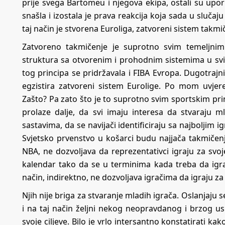
prije svega Bartomeu i njegova ekipa, ostali su uporni 
snašla i izostala je prava reakcija koja sada u sluča
taj način je stvorena Euroliga, zatvoreni sistem takmi
Zatvoreno takmičenje je suprotno svim temeljnim 
struktura sa otvorenim i prohodnim sistemima u svim
tog principa se pridržavala i FIBA Evropa. Dugotrajni
egzistira zatvoreni sistem Eurolige. Po mom uvjer
Zašto? Pa zato što je to suprotno svim sportskim pri
prolaze dalje, da svi imaju interesa da stvaraju m
sastavima, da se navijači identificiraju sa najbolji
Svjetsko prvenstvo u košarci budu najjača takmičenja
NBA, ne dozvoljava da reprezentativci igraju za svoj
kalendar tako da se u terminima kada treba da igraj
način, indirektno, ne dozvoljava igračima da igraju za
Njih nije briga za stvaranje mladih igrača. Oslanjaj
i na taj način željni nekog neopravdanog i brzog us
svoje ciljeve. Bilo je vrlo intersantno konstatirati kak