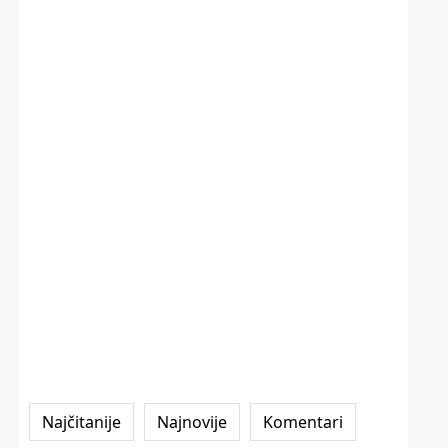
Najčitanije
Najnovije
Komentari