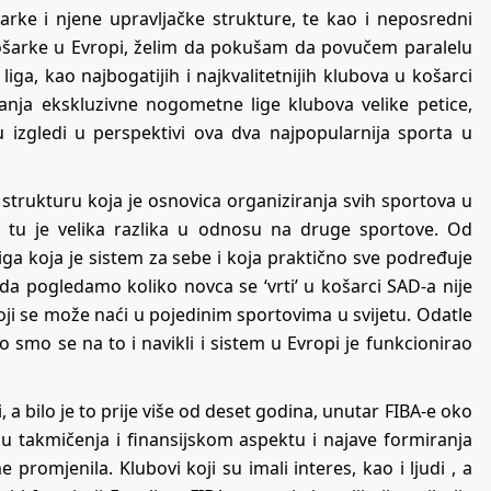
rke i njene upravljačke strukture, te kao i neposredni
košarke u Evropi, želim da pokušam da povučem paralelu
ga, kao najbogatijih i najkvalitetnijih klubova u košarci
ranja ekskluzivne nogometne lige klubova velike petice,
u izgledi u perspektivi ova dva najpopularnija sporta u
 strukturu koja je osnovica organiziranja svih sportova u
i i tu je velika razlika u odnosu na druge sportove. Od
ga koja je sistem za sebe i koja praktično sve podređuje
ada pogledamo koliko novca se ‘vrti’ u košarci SAD-a nije
ji se može naći u pojedinim sportovima u svijetu. Odatle
o smo se na to i navikli i sistem u Evropi je funkcionirao
 bilo je to prije više od deset godina, unutar FIBA-e oko
u takmičenja i finansijskom aspektu i najave formiranja
promjenila. Klubovi koji su imali interes, kao i ljudi , a