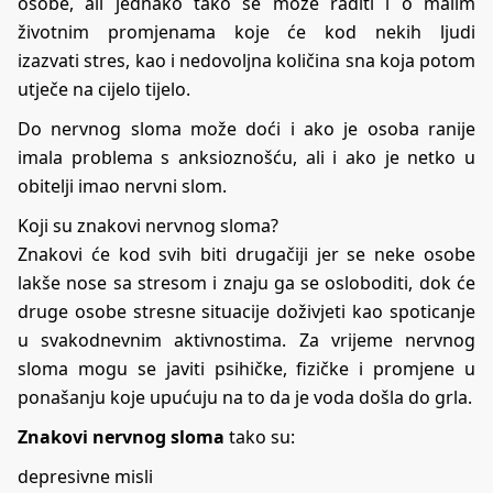
osobe, ali jednako tako se može raditi i o malim
životnim promjenama koje će kod nekih ljudi
izazvati
stres
, kao i nedovoljna količina sna koja potom
utječe na cijelo tijelo.
Do nervnog sloma može doći i ako je osoba ranije
imala problema s anksioznošću, ali i ako je netko u
obitelji imao nervni slom.
Koji su znakovi nervnog sloma?
Znakovi će kod svih biti drugačiji jer se neke osobe
lakše nose sa stresom i znaju ga se osloboditi, dok će
druge osobe stresne situacije doživjeti kao spoticanje
u svakodnevnim aktivnostima. Za vrijeme nervnog
sloma mogu se javiti psihičke, fizičke i promjene u
ponašanju koje upućuju na to da je voda došla do grla.
Znakovi nervnog sloma
tako su:
depresivne misli