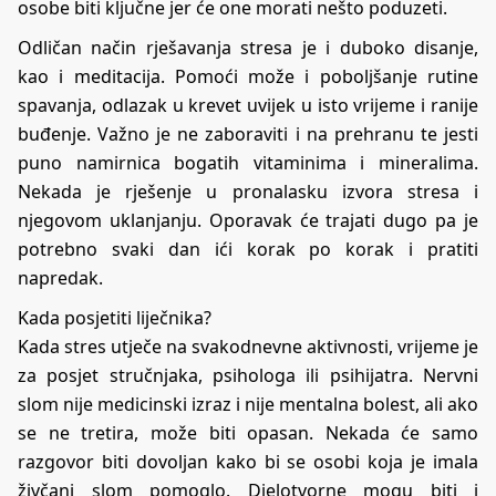
osobe biti ključne jer će one morati nešto poduzeti.
Odličan način rješavanja stresa je i duboko disanje,
kao i meditacija. Pomoći može i poboljšanje rutine
spavanja, odlazak u krevet uvijek u isto vrijeme i ranije
buđenje. Važno je ne zaboraviti i na prehranu te jesti
puno namirnica bogatih vitaminima i mineralima.
Nekada je rješenje u pronalasku izvora stresa i
njegovom uklanjanju. Oporavak će trajati dugo pa je
potrebno svaki dan ići korak po korak i pratiti
napredak.
Kada posjetiti liječnika?
Kada stres utječe na svakodnevne aktivnosti, vrijeme je
za posjet stručnjaka, psihologa ili psihijatra. Nervni
slom nije medicinski izraz i nije mentalna bolest, ali ako
se ne tretira, može biti opasan. Nekada će samo
razgovor biti dovoljan kako bi se osobi koja je imala
živčani slom pomoglo. Djelotvorne mogu biti i