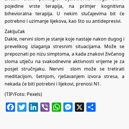
pojedine vrste terapija, na primjer kognitivna
bihevioralna terapija. U nekim slučajevima bit će
potrebno i uzimanje lijekova, kao što su antidepresivi.
Zaključak
Dakle, nervni slom je stanje koje nastaje nakon dugog i
prevelikog izlaganja stresnim situacijama. Može se
prepoznati po nizu simptoma, a kada znakovi živčanog
sloma utječu na svakodnevne aktivnosti vrijeme je za
posjet stručnjaku. Nervni slom može se tretirati
meditacijom, šetnjom, rješavanjem izvora stresa, a
nekada će biti potrebni i lijekovi, prenosi
N1
.
(TIP/Foto: Pexels)
Facebook
Twitter
LinkedIn
Viber
WhatsApp
Messenger
X
Share