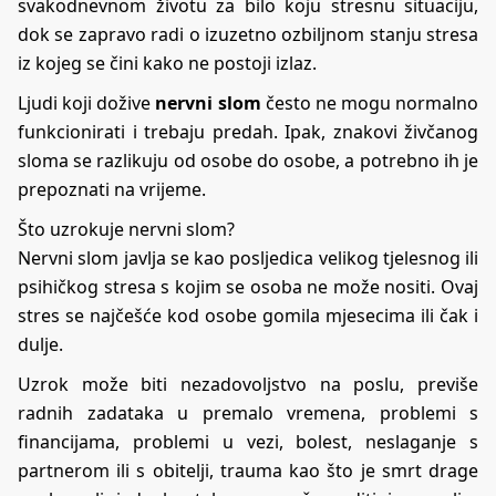
svakodnevnom životu za bilo koju stresnu situaciju,
dok se zapravo radi o izuzetno ozbiljnom stanju stresa
iz kojeg se čini kako ne postoji izlaz.
Ljudi koji dožive
nervni slom
često ne mogu normalno
funkcionirati i trebaju predah. Ipak, znakovi živčanog
sloma se razlikuju od osobe do osobe, a potrebno ih je
prepoznati na vrijeme.
Što uzrokuje nervni slom?
Nervni slom javlja se kao posljedica velikog tjelesnog ili
psihičkog stresa s kojim se osoba ne može nositi. Ovaj
stres se najčešće kod osobe gomila mjesecima ili čak i
dulje.
Uzrok može biti nezadovoljstvo na poslu, previše
radnih zadataka u premalo vremena, problemi s
financijama, problemi u vezi, bolest, neslaganje s
partnerom ili s obitelji, trauma kao što je smrt drage