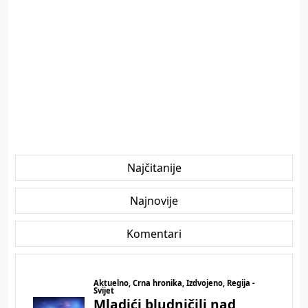
Najčitanije
Najnovije
Komentari