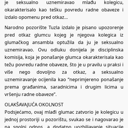
je seksualno uznemiravao mlađu kolegicu,
okarakterisalo kao tešku povredu radne obaveze i
izdalo opomenu pred otkaz…
Narodno pozorište Tuzla izdalo je pisano upozorenje
pred otkaz glumcu kojeg je njegova kolegica iz
glumačkog ansambla optužila da ju je seksualno
uznemiravao. Ovu odluku donijela je disciplinska
komisija, koja je ponašanje glumca okarakterisala kao
težu povredu radne obaveze, što je u pravilu u praksi i
više nego dovoljno za otkaz, a seksualno
uznemiravanje ocijenila kao “neprimjereno ponašanje
prema građanima, saradnicima i drugim licima u
vršenju radne obaveze”.
OLAKŠAVAJUĆA OKOLNOST
Podsjećamo, ovaj mlađi glumac zatvorio je kolegicu u
jednoj prostoriji u pozorištu, svukao se i nagovarao je
na spolni odnos, a dodatno uozbiljavanje situacije