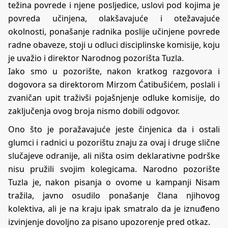
težina povrede i njene posljedice, uslovi pod kojima je
povreda učinjena, olakšavajuće i otežavajuće
okolnosti, ponašanje radnika poslije učinjene povrede
radne obaveze, stoji u odluci disciplinske komisije, koju
je uvažio i direktor Narodnog pozorišta Tuzla.
Iako smo u pozorište, nakon kratkog razgovora i
dogovora sa direktorom Mirzom Ćatibušićem, poslali i
zvaničan upit traživši pojašnjenje odluke komisije, do
zaključenja ovog broja nismo dobili odgovor.
Ono što je poražavajuće jeste činjenica da i ostali
glumci i radnici u pozorištu znaju za ovaj i druge slične
slučajeve odranije, ali ništa osim deklarativne podrške
nisu pružili svojim kolegicama. Narodno pozorište
Tuzla je, nakon pisanja o ovome u kampanji Nisam
tražila, javno osudilo ponašanje člana njihovog
kolektiva, ali je na kraju ipak smatralo da je iznuđeno
izvinjenje dovoljno za pisano upozorenje pred otkaz.