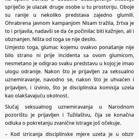
spriječio je ulazak druge osobe u tu prostoriju. Oboje
su ranije u nekoliko predstava zajedno glumili.
Ohrabrena javnom kampanjom Nisam tražila, žrtva je
to i prijavila, nadavši se da će počinilac biti kažnjen, ali i
obznanjen. Ništa od toga se nije desilo.
Umjesto toga, glumac kojemu ovakvo ponašanje nije
bilo strano ni prije incidenta sa ovom glumicom,
nesmetano je odigrao svaku predstavu u kojoj je imao
ulogu odranije. Nakon što je prijavljen za seksualno
uznemiravanje, navodno se, nakon što je uhvaćen i
prijavljen, i izvinio, što je disciplinska komisija uzela
kao olakšavajuću okolnost.
Slučaj seksualnog uznemiravanja u Narodnom
pozorištu je prijavljen i Tužilaštvu, čija se konačna
odluka o pokretanju zvanične istrage još očekuje.
– Kod izricanja disciplinske mjere uzeta je u obzir