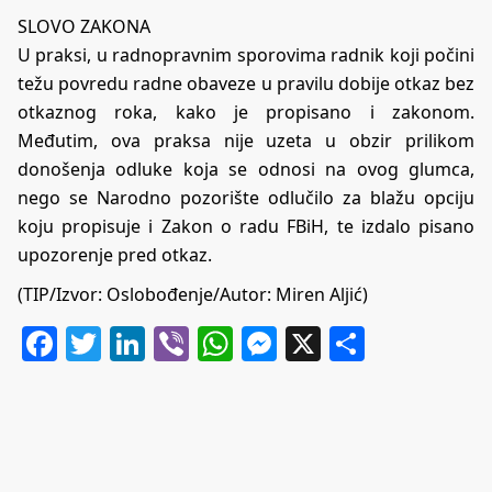
SLOVO ZAKONA
U praksi, u radnopravnim sporovima radnik koji počini
težu povredu radne obaveze u pravilu dobije otkaz bez
otkaznog roka, kako je propisano i zakonom.
Međutim, ova praksa nije uzeta u obzir prilikom
donošenja odluke koja se odnosi na ovog glumca,
nego se Narodno pozorište odlučilo za blažu opciju
koju propisuje i Zakon o radu FBiH, te izdalo pisano
upozorenje pred otkaz.
(TIP/Izvor:
Oslobođenje
/Autor: Miren Aljić)
Facebook
Twitter
LinkedIn
Viber
WhatsApp
Messenger
X
Share