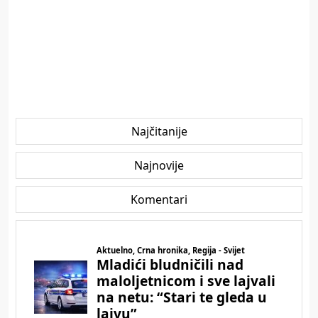
Najčitanije
Najnovije
Komentari