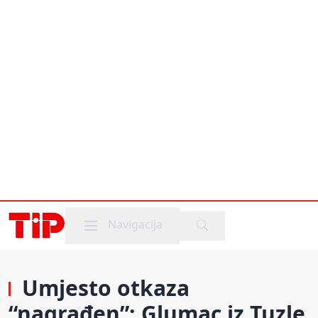
Mobile menu
Navigacija
Umjesto otkaza
“nagrađen”: Glumac iz Tuzle