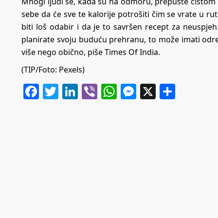
Mnogi ljudi se, kada su na odmoru, prepuste čistom 
sebe da će sve te kalorije potrošiti čim se vrate u r
biti loš odabir i da je to savršen recept za neuspje
planirate svoju buduću prehranu, to može imati određ
više nego obično, piše
Times Of India
.
(TIP/Foto: Pexels)
Facebook
Twitter
LinkedIn
Viber
WhatsApp
Messenger
X
Share