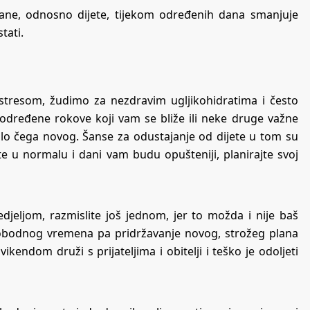
ane, odnosno dijete, tijekom određenih dana smanjuje
tati.
stresom, žudimo za nezdravim ugljikohidratima i često
određene rokove koji vam se bliže ili neke druge važne
 bilo čega novog. Šanse za odustajanje od dijete u tom su
ate u normalu i dani vam budu opušteniji, planirajte svoj
djeljom, razmislite još jednom, jer to možda i nije baš
lobodnog vremena pa pridržavanje novog, strožeg plana
kendom druži s prijateljima i obitelji i teško je odoljeti