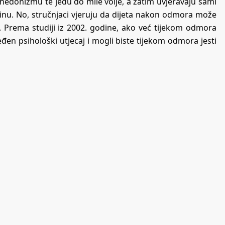
hedonizmu te jedu do mile volje, a zatim uvjeravaju sami
utinu. No, stručnjaci vjeruju da dijeta nakon odmora može
h. Prema studiji iz 2002. godine, ako već tijekom odmora
en psihološki utjecaj i mogli biste tijekom odmora jesti