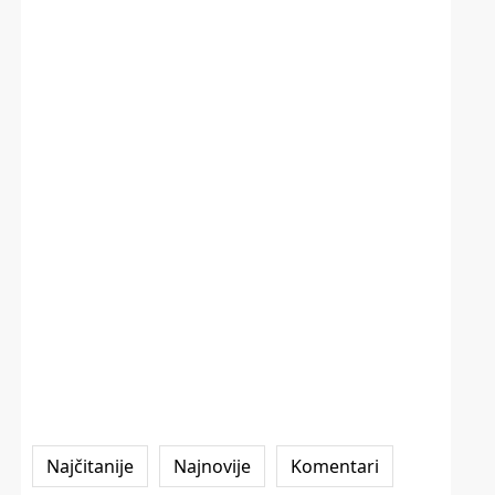
Najčitanije
Najnovije
Komentari