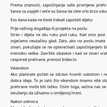
Prema znanosti, započinjanje vaše promjene prehr
šanse za uspjeh i veće su šanse da ćete vrlo brzo odus
Evo dana kada ne biste trebali započeti dijetu:
Prije važnog događaja ili projekta na poslu
Stres i dijeta ne idu ruku pod ruku. Kad smo pod 
osjećamo neutaživu glad. Zato, ako na poslu imate 
stvari, pokušajte se ne opterećivati ​​započinjanjem
trenutku velike. Završite obaveze i kad se stvari vr
raspored prehrane, prenosi Index.hr.
Vikendom
Ako planirate početi se zdravo hraniti subotom i ne
dobra ideja. To je zato što vikendom imamo više s
prehrane može biti teško. Osim toga, većina nas se vi
iskušenju da uživamo u omiljenoj hrani.
Nakon odmora