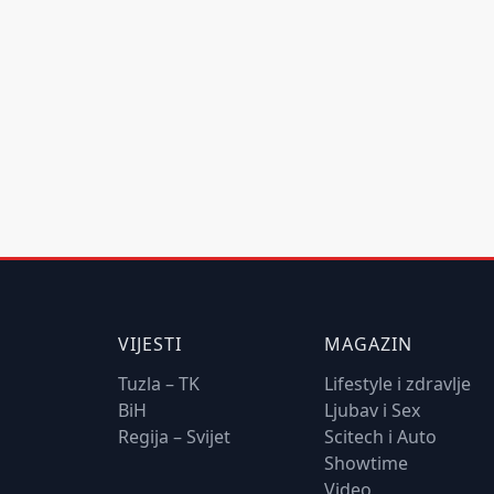
VIJESTI
MAGAZIN
Tuzla – TK
Lifestyle i zdravlje
BiH
Ljubav i Sex
Regija – Svijet
Scitech i Auto
Showtime
Video