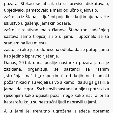
požara. Stekao se utisak da se previše diskutovalo,
ubjeđivalo, pametovalo a malo odlučno djelovalo,
zašto su iz Štaba isključeni pojedinci koji imaju najveće
iskustvo u gašenju jamskih požara,
zašto je relativno malo članova Štaba (od sadašnjeg
sastava samo trojica) sišlo u jamu i upoznalo se sa
stanjem na licu mjesta,
zašto je i ako jeste donešena odluka da se potopi jama
kao jedino ispravno rješenje.
Danas, 20-tak dana poslije nastanka požara jama je
zazidana, organizuju se sastanci sa raznim
„stručnjacima“ i „ekspertima“ od kojih neki jamski
požar nikad nisu vidjeli uživo a kamoli da su ga gasili, a
jama i dalje gori. Svrha ovih sastanaka nije u potrazi za
rješenjem kako ugasiti požar nego kako naći alibi za
katasrofu koju su nestručni ljudi napravili u jami.
A u jami je trenutno ugrožena sljedeća opreme: