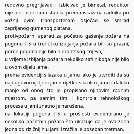
redovno pregrijavao i izbicivao je bimetal, reduktor
nije bio centriran i stabila, prema iskazima radnika pri
vožnji ovim transporterom osjećao se smrad
zagrijanog gumenog platana,
protivpožarni aparati za početno gašenje požara na
pogonu T-5 u trenutku izbijanja požara bili su prazni,
pored pogona nije bilo hidrantskog crijeva,
u vrijeme izbijanja požara nekoliko sati nikoga nije bilo
u ovom dijelu jame,
prema evidenciji silazaka u jamu lako je utvrditi da su
najodgovorniji ljudi jame rijetko silazili u jamu i daleko
manje od onog što je propisano njihovim radnim
mjestom, pa samim tim i kontrola tehnološkog
procesa u jami znatno je narušena,
na lokaciji pogona T-5 u prošlosti evidentirano je
nekoliko početnih požara što ukazuje da je ova zona
jedna od rizičnijih u jami i tražila je poseban tretman.