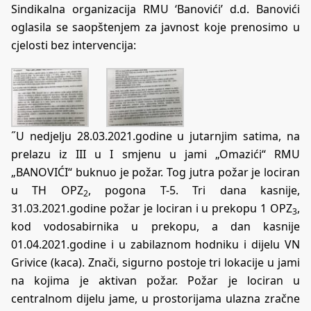
Sindikalna organizacija RMU ‘Banovići’ d.d. Banovići
oglasila se saopštenjem za javnost koje prenosimo u
cjelosti bez intervencija:
˝U nedjelju 28.03.2021.godine u jutarnjim satima, na
prelazu iz III u I smjenu u jami „Omazići“ RMU
„BANOVIĆI“ buknuo je požar. Tog jutra požar je lociran
u TH OPZ
, pogona T-5. Tri dana kasnije,
2
31.03.2021.godine požar je lociran i u prekopu 1 OPZ
,
3
kod vodosabirnika u prekopu, a dan kasnije
01.04.2021.godine i u zabilaznom hodniku i dijelu VN
Grivice (kaca). Znači, sigurno postoje tri lokacije u jami
na kojima je aktivan požar. Požar je lociran u
centralnom dijelu jame, u prostorijama ulazna zračne