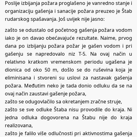
Poslije izbijanja požara proglašeno je vanredno stanje i
organizaciju gašenja i sanacije požara preuzeo je Štab
rudarskog spašavanja. Još uvijek nije jasno:
zašto se odustalo od početnog gašenja požara vodom
iako je on davao obećavajuće rezultate. Naime, prvog
dana po izbijanju požara požar je gašen vodom i pri
gašenju se napredovalo niz T-5. Na ovaj način u
relativno kratkom vremenskom periodu ugašena je
dionica od oko 50 m, došlo se do ruševina koja je
eliminisana i stvoreni su uslovi za nastavak gašenja
požara. Međutim neko je tada donio odluku da se na
ovaj način zaustavi gašenje požara,
zašto se odugovlačilo sa okretanjem zračne struje,
zašto se sve odluke Štaba nisu provodile do kraja. Ni
jedna odluka dogovorena na Štabu nije do kraja
realizovana,
zašto je falilo više odlučnosti pri aktivnostima gašenja