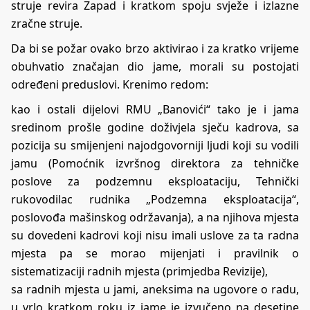
struje revira Zapad i kratkom spoju svježe i izlazne
zračne struje.
Da bi se požar ovako brzo aktivirao i za kratko vrijeme
obuhvatio značajan dio jame, morali su postojati
određeni preduslovi. Krenimo redom:
kao i ostali dijelovi RMU „Banovići“ tako je i jama
sredinom prošle godine doživjela sječu kadrova, sa
pozicija su smijenjeni najodgovorniji ljudi koji su vodili
jamu (Pomoćnik izvršnog direktora za tehničke
poslove za podzemnu eksploataciju, Tehnički
rukovodilac rudnika „Podzemna eksploatacija“,
poslovođa mašinskog održavanja), a na njihova mjesta
su dovedeni kadrovi koji nisu imali uslove za ta radna
mjesta pa se morao mijenjati i pravilnik o
sistematizaciji radnih mjesta (primjedba Revizije),
sa radnih mjesta u jami, aneksima na ugovore o radu,
u vrlo kratkom roku iz jame je izvučeno na desetine