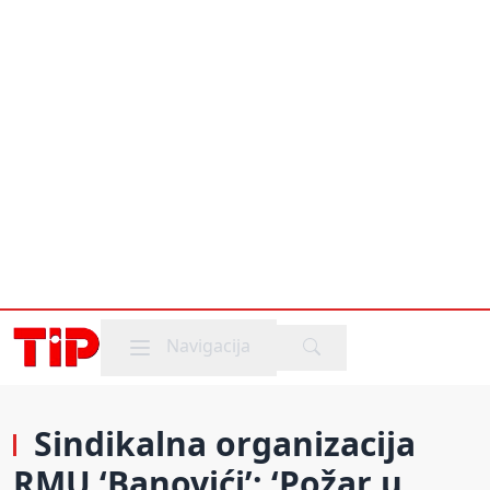
Mobile menu
Navigacija
Sindikalna organizacija
RMU ‘Banovići’: ‘Požar u