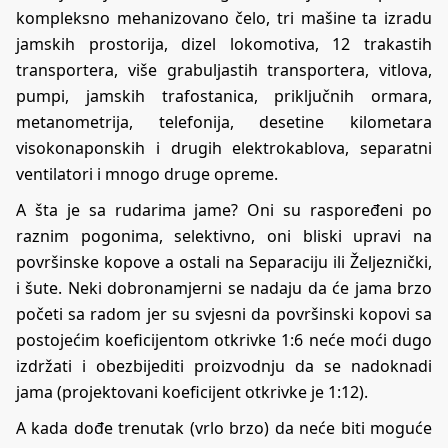
kompleksno mehanizovano čelo, tri mašine ta izradu
jamskih prostorija, dizel lokomotiva, 12 trakastih
transportera, više grabuljastih transportera, vitlova,
pumpi, jamskih trafostanica, priključnih ormara,
metanometrija, telefonija, desetine kilometara
visokonaponskih i drugih elektrokablova, separatni
ventilatori i mnogo druge opreme.
A šta je sa rudarima jame? Oni su raspoređeni po
raznim pogonima, selektivno, oni bliski upravi na
površinske kopove a ostali na Separaciju ili Željeznički,
i šute. Neki dobronamjerni se nadaju da će jama brzo
početi sa radom jer su svjesni da površinski kopovi sa
postojećim koeficijentom otkrivke 1:6 neće moći dugo
izdržati i obezbijediti proizvodnju da se nadoknadi
jama (projektovani koeficijent otkrivke je 1:12).
A kada dođe trenutak (vrlo brzo) da neće biti moguće