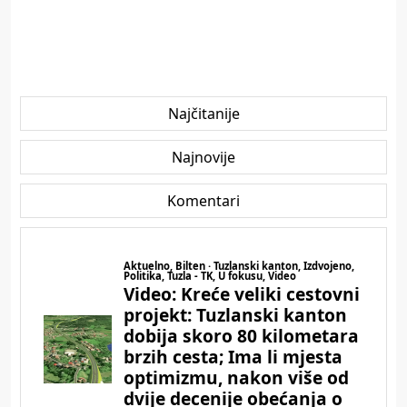
Najčitanije
Najnovije
Komentari