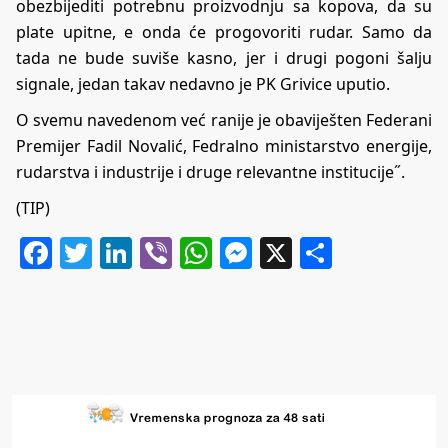
obezbijediti potrebnu proizvodnju sa kopova, da su
plate upitne, e onda će progovoriti rudar. Samo da
tada ne bude suviše kasno, jer i drugi pogoni šalju
signale, jedan takav nedavno je PK Grivice uputio.
O svemu navedenom već ranije je obaviješten Federani
Premijer Fadil Novalić, Fedralno ministarstvo energije,
rudarstva i industrije i druge relevantne institucije˝.
(TIP)
Facebook
Twitter
LinkedIn
Viber
WhatsApp
Messenger
X
Share