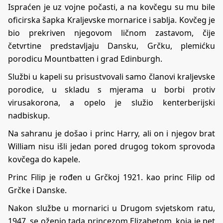
Ispraćen je uz vojne počasti, a na kovčegu su mu bile
oficirska šapka Kraljevske mornarice i sablja. Kovčeg je
bio prekriven njegovom ličnom zastavom, čije
četvrtine predstavljaju Dansku, Grčku, plemićku
porodicu Mountbatten i grad Edinburgh.
Službi u kapeli su prisustvovali samo članovi kraljevske
porodice, u skladu s mjerama u borbi protiv
virusakorona, a opelo je služio kenterberijski
nadbiskup.
Na sahranu je došao i princ Harry, ali on i njegov brat
William nisu išli jedan pored drugog tokom sprovoda
kovčega do kapele.
Princ Filip je rođen u Grčkoj 1921. kao princ Filip od
Grčke i Danske.
Nakon službe u mornarici u Drugom svjetskom ratu,
1947. se oženio tada princezom Elizabetom, koja je pet