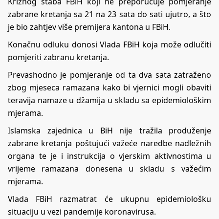
Kriznog štaba FBiH koji ne preporučuje pomjeranje
zabrane kretanja sa 21 na 23 sata do sati ujutro, a što
je bio zahtjev više premijera kantona u FBiH.
Konačnu odluku donosi Vlada FBiH koja može odlučiti
pomjeriti zabranu kretanja.
Prevashodno je pomjeranje od ta dva sata zatraženo
zbog mjeseca ramazana kako bi vjernici mogli obaviti
teravija namaze u džamija u skladu sa epidemiološkim
mjerama.
Islamska zajednica u BiH nije tražila produženje
zabrane kretanja poštujući važeće naredbe nadležnih
organa te je i instrukcija o vjerskim aktivnostima u
vrijeme ramazana donesena u skladu s važećim
mjerama.
Vlada FBiH razmatrat će ukupnu epidemiološku
situaciju u vezi pandemije koronavirusa.