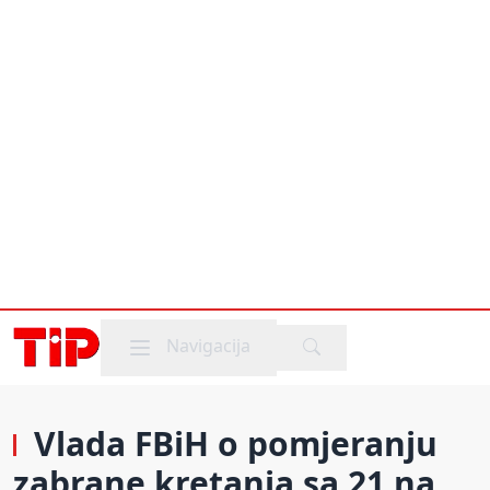
Mobile menu
Navigacija
Vlada FBiH o pomjeranju
zabrane kretanja sa 21 na