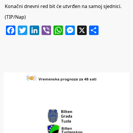
Konačni dnevni red bit će utvrđen na samoj sjednici.
(TIP/Nap)
Facebook
Twitter
LinkedIn
Viber
WhatsApp
Messenger
X
Share