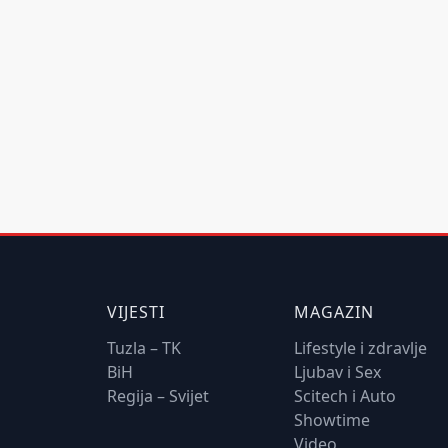
VIJESTI
MAGAZIN
Tuzla – TK
Lifestyle i zdravlje
BiH
Ljubav i Sex
Regija – Svijet
Scitech i Auto
Showtime
Video