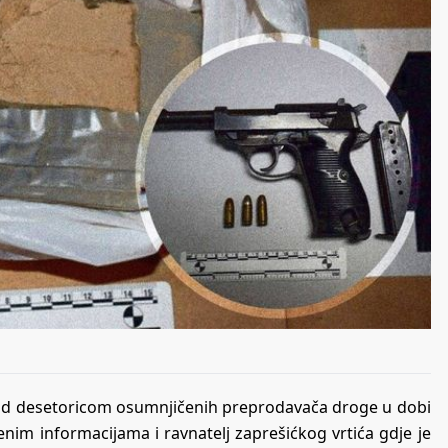
 nad desetoricom osumnjičenih preprodavača droge u dobi
im informacijama i ravnatelj zaprešićkog vrtića gdje je