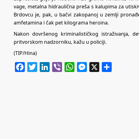
vage, metalna hidraulična preša s kalupima za utiski
Brdovcu je, pak, u bačvi zakopanoj u zemlji pron
amfetamina i čak pet kilograma heroina.
Nakon dovršenog kriminalističkog istraživanja, 
pritvorskom nadzorniku, kažu u policiji.
(TIP/Hina)
Facebook
Twitter
LinkedIn
Viber
WhatsApp
Messenger
X
Share