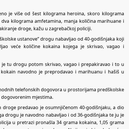
đeno je više od šest kilograma heroina, skoro kilograma
 dva kilograma amfetamina, manja količina marihuane i
kiranje droge, kažu u zagrebačkoj policiji.
predškolske ustanove” drogu nabavljao od 40-godišnjaka koji
jao veće količine kokaina kojega je skrivao, vagao i
 je tu drogu potom skrivao, vagao i prepakiravao i to u
 kokain navodno je preprodavao i marihuanu i hašiš u
hodnih telefonskih dogovora u prostorijama predškolske
gim dogovorenim mjestima.
 droge predavao je osumnjičenom 40-godišnjaku, a dio
toga drogu je navodno nabavljao i od 36-godišnjaka te ju je
olicija u pretrazi pronašla 34 grama kokaina, 1,05 grama