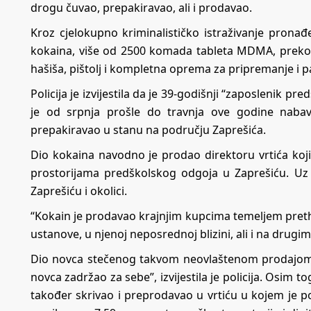
drogu čuvao, prepakiravao, ali i prodavao.
Kroz cjelokupno kriminalističko istraživanje prona
kokaina, više od 2500 komada tableta MDMA, preko
hašiša, pištolj i kompletna oprema za pripremanje i pa
Policija je izvijestila da je 39-godišnji “zaposlenik 
je od srpnja prošle do travnja ove godine nabavl
prepakiravao u stanu na području Zaprešića.
Dio kokaina navodno je prodao direktoru vrtića koji
prostorijama predškolskog odgoja u Zaprešiću. Uz
Zaprešiću i okolici.
“Kokain je prodavao krajnjim kupcima temeljem pret
ustanove, u njenoj neposrednoj blizini, ali i na dru
Dio novca stečenog takvom neovlaštenom prodajom
novca zadržao za sebe”, izvijestila je policija. Osim 
također skrivao i preprodavao u vrtiću u kojem je p