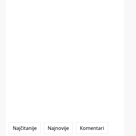
Najčitanije
Najnovije
Komentari