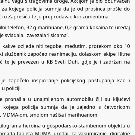
italnu vagu s tragovima droge. Akcijom je bio obuhvaćen
 za kojega policija sumnja da je od prosinca prošle do
ući u Zaprešiću te ju preprodavao konzumentima.
i telefon, 32 g marihuane, 0,2 grama kokaina te uređaj
 svladala i zavezala ‘lisicama’.
na kakve ozljede niti tegobe, međutim, protekom oko 10
ski službenik započeo reanimaciju, dolaskom ekipe Hitne
 te je prevezen u KB Sveti Duh, gdje je i zadržan na
je započelo inspiciranje policijskog postupanja kao i
 policiji.
je pronašla u unajmljenom automobilu čiji su ključevi
 kojega policija sumnja da je zajedno s četvoricom
a, MDMA-om, smolom hašiša i marihuanom.
o kilograma heroina u gospodarsko-stambenom objektu u
komada tableta MDMA, uređaji za vakumiranje, digitalne