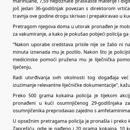
marihuane, 7,59 nepoznate praškaste materije i dig
još jedan 36-godišnjak povezan s direktorom vrtića
travnja ove godine drogu skrivao i prepakiravao u k
Pretragom njegova doma u utorak pronađen je mobiln
za vakumiranje, a kako je pokušao pobjeći policija ga je
“Nakon uporabe sredstava prisile nije se žalio ni 
minuta iznenada mu je pozlilo. Nakon što je policij
medicinske pomoći pružena mu je liječnička pomoć
liječenju.
Radi utvrđivanja svih okolnosti tog događaja već 
izuzimanje relevantne liječničke dokumentacije”, kažu u
Preko 500 grama kokaina policija je tijekom akci
pronađeni u kući osumnjičenog 29-godišnjaka za
osumnjičenika preprodavao zajedno s amfetaminim
U opsežnim pretragama policija je pronašla i prek
Zaprešiću, gdje je nađeno i 20 grama kokaina, 10 