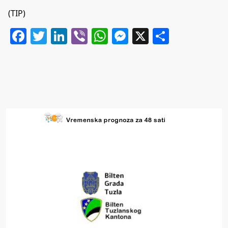
(TIP)
Facebook
Twitter
LinkedIn
Viber
WhatsApp
Messenger
X
Share