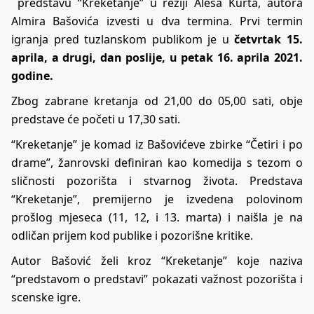
predstavu “Kreketanje” u režiji Aleša Kurta, autora
Almira Bašovića izvesti u dva termina. Prvi termin
igranja pred tuzlanskom publikom je u
četvrtak 15.
aprila, a drugi, dan poslije, u petak 16. aprila 2021.
godine.
Zbog zabrane kretanja od 21,00 do 05,00 sati, obje
predstave će početi u 17,30 sati.
“Kreketanje” je komad iz Bašovićeve zbirke “Četiri i po
drame”, žanrovski definiran kao komedija s tezom o
sličnosti pozorišta i stvarnog života. Predstava
“Kreketanje”, premijerno je izvedena polovinom
prošlog mjeseca (11, 12, i 13. marta) i naišla je na
odličan prijem kod publike i pozorišne kritike.
Autor Bašović želi kroz “Kreketanje” koje naziva
“predstavom o predstavi” pokazati važnost pozorišta i
scenske igre.