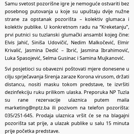
Samu svetost pozorišne igre je nemoguće ostvariti bez
posebnog putovanja u koje su upuštaju dvije nužne
strane za opstanak pozorišta – kolektiv glumaca i
kolektiv publike. U konkretnom radu na “Kreketanju”,
prvi putnici su tuzlanski glumački ansambl kojeg čine:
Elvis Jahić, Siniša Udovičić, Nedim Malkočević, Elmir
Krivalić, Jasmina Dedić – Ibrić, Jasmina Ibrahimović,
Luka Spasojević, Selma Gusinac i Samina Mujkanović.
Svi posjetioci su obavezni poštovati mjere donesene u
cilju sprječavanja širenja zaraze Korona virusom, držati
distancu, nositi masku tokom predstave, te izvršiti
dezinfekciju ruku prilikom ulaska. Preporuka NP Tuzla
su rane rezervacije ulaznica putem maila
marketing@nptz.ba ili pozivom na telefon pozorišta:
035/251-645. Prodaja ulaznica vršit će se na blagajni
pozorišta sat prije, a ulazak publike u salu 15 minuta
prije početka predstave.