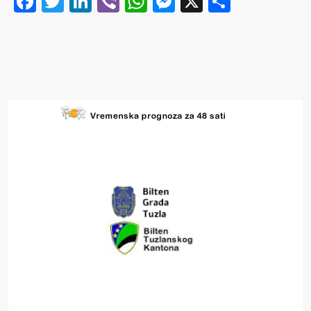
Facebook
Twitter
LinkedIn
Viber
WhatsApp
Messenger
X
Share