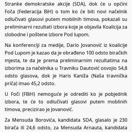
Stranke demokratske akcije (SDA), dok će u općini
Foča (Federacija BiH) o tom ko će biti novi načelnik
odlučivati glasovi putem mobilnih timova, pokazali su
preliminarni rezultati izbora koje je objavila Koalicija za
slobodne i poštene izbore Pod lupom.
Na konferenciji za medije, Dario Jovanović iz koalicije
Pod Lupom je kazao da je obrađeno 100 odsto biračkih
mjesta, te da je prema preliminarnim rezultatima na
izborima za načelnika u Travniku Dautović osvojio 54,8
odsto glasova, dok je Haris Kaniža (Naša travnička
priča) imao 45,2 odsto.
U Foči (FBiH) nemoguće je odrediti ko je pobjednik
izbora, te će to odlučivati glasovi putem moblinih
timova, precizirao je Jovanović.
Za Mensuda Borovića, kandidata SDA, glasalo je 230
birača ili 24,6 odsto, za Mensuda Arnauta, kandidata