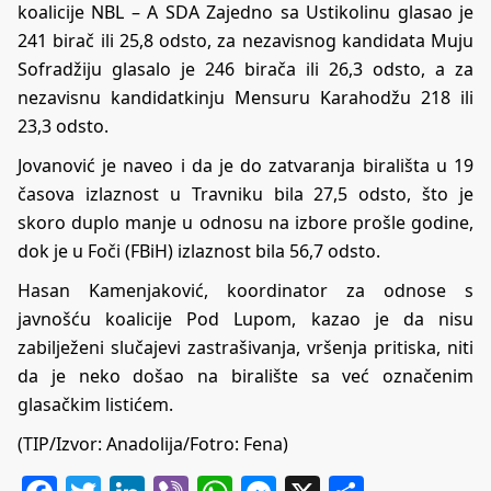
koalicije NBL – A SDA Zajedno sa Ustikolinu glasao je
241 birač ili 25,8 odsto, za nezavisnog kandidata Muju
Sofradžiju glasalo je 246 birača ili 26,3 odsto, a za
nezavisnu kandidatkinju Mensuru Karahodžu 218 ili
23,3 odsto.
Jovanović je naveo i da je do zatvaranja birališta u 19
časova izlaznost u Travniku bila 27,5 odsto, što je
skoro duplo manje u odnosu na izbore prošle godine,
dok je u Foči (FBiH) izlaznost bila 56,7 odsto.
Hasan Kamenjaković, koordinator za odnose s
javnošću koalicije Pod Lupom, kazao je da nisu
zabilježeni slučajevi zastrašivanja, vršenja pritiska, niti
da je neko došao na biralište sa već označenim
glasačkim listićem.
(TIP/Izvor: Anadolija/Fotro: Fena)