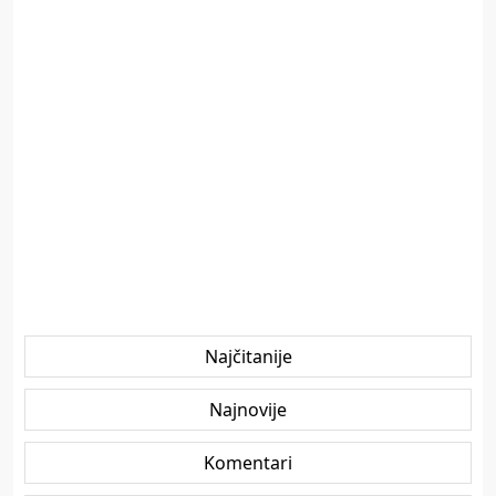
Najčitanije
Najnovije
Komentari