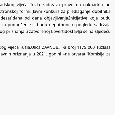
radskog vijeća Tuzla zadržava pravo da naknadno od
lektronskoj formi. Javni konkurs za predlaganje dobitnika
ideset)dana od dana objavljivanja.Inicijative koje budu
a za podnošenje ili budu nepotpune u pogledu sadržaja
nog priznanja u zatvorenoj kovertidostavlja se na sljedeću
kog vijeća Tuzla,Ulica ZAVNOBIH-a broj 1175 000 Tuzlasa
avnih priznanja u 2021. godini –ne otvarati“Komisija za