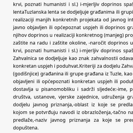
krvi, poznati humanisti i sl.) i-mjerljiv doprinos sp
lentaTuzlanska lenta se dodjeljuje građanima ili grup
realizaciji manjih konkretnih projekata od javnog int
javno objavljen ili općepoznat uspjeh ili doprinos g
njihov doprinos u realizaciji konkretnog (manjeg) pro
zaštite na radu i zaštite okoline, -naročit doprinos 
krvi, poznati humanisti i sl.) i-mjerljiv doprinos sp
Zahvalnica se dodjeljuje kao znak zahvalnostii odavanj
konkretan uspjeh i poduhvat.Kriteriji za dodjelu Zahvalni
(godišnjice) građanina ili grupe građana iz Tuzle, kao 
objavljeni ili općepoznati konkretan uspjeh ili podu
dostavlja u pisanomobliku i sadrži sljedeće:-ime,
društva, ustanove, vjerske zajednice, udruženja g
dodjelu javnog priznanja,-oblast iz koje se predla
kojom se potvrđuju navodi iz obrazloženja,-tačno naz
predlaže,-naziv javnog priznanja za koje se pred
dopuštena.