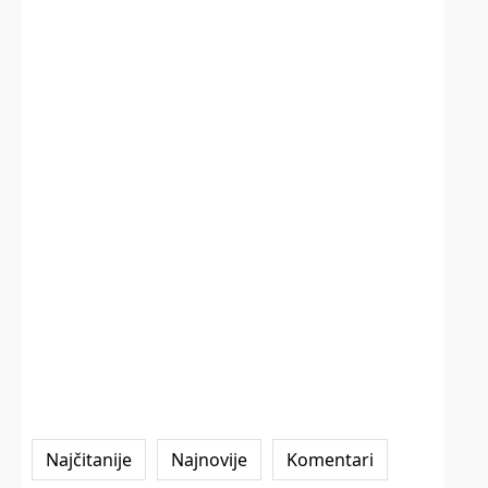
Najčitanije
Najnovije
Komentari