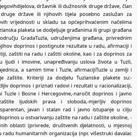
njegovihdijelova, državnik ili dužnosnik druge države, član
druge države ili njihovih tijela posebno zaslužan za
ovih vrijednosti u skladu sa općeprihvaćenim načelima
zlanska plaketa se dodjeljuje građanima ili grupi građana
 području GradaTuzla, udruženjima građana, privrednim
hov doprinos i postignute rezultate u radu, afirmaciji i
iji, zaštiti na radu i zaštiti okoline, kao i za doprinos za
ljudi i imovine, unapređivanju uslova života u Tuzli,
jednica, a samim time i Tuzle, afirmacijiTuzle u zemlji i
je zaštite. Kriteriji za dodjelu Tuzlanske plakete su:-
jiv doprinos i priznati radovi i rezultati u racionalizaciji,
i Tuzle i Bosne i Hercegovine,-naročit doprinos i javno
zaštite ljudskih prava i sloboda,-mjerljiv doprinos
sparentan, javan i stalan rad i javno istupanje u cilju
doprinos u ostvarivanju zaštite na radu i zaštite okoline, -
nih oblasti (privrede, društvenih djelatnosti, u mjesnoj
 u radu humanitarnih organizacija (npr. višestruki davalac