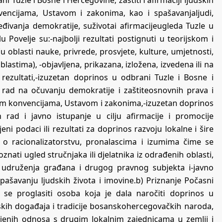
ncijama, Ustavom i zakonima, kao i spašavanjaljudi,
eđivanja demokratije, suživotai afirmacijeugleda Tuzle u
lu Povelje su:-najbolji rezultati postignuti u teorijskom i
oblasti nauke, privrede, prosvjete, kulture, umjetnosti,
blastima), -objavljena, prikazana, izložena, izvedena ili na
rezultati,-izuzetan doprinos u odbrani Tuzle i Bosne i
i rad na očuvanju demokratije i zaštiteosnovnih prava i
m konvencijama, Ustavom i zakonima,-izuzetan doprinos
n rad i javno istupanje u cilju afirmacije i promocije
eni podaci ili rezultati za doprinos razvoju lokalne i šire
ati o racionalizatorstvu, pronalascima i izumima čime se
ati ugled stručnjaka ili djelatnika iz odrađenih oblasti,
 udruženja građana i drugog pravnog subjekta i-javno
spašavanju ljudskih života i imovine.b) Priznanje Počasni
e proglasiti osoba koja je dala naročiti doprinos u
jskih događaja i tradicije bosanskohercegovačkih naroda,
 njenih odnosa s drugim lokalnim zajednicama u zemlji i