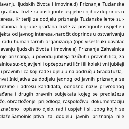
ašavanju ljudskih života i imovine.d) Priznanje Tuzlanska
i građana Tuzle za postignute uspjehe i njihov doprinos u
eresa. Kriteriji za dodjelu priznanja Tuzlanske lente su:-
rađanina ili grupe građana Tuzle za postignute uspjehe i
jekta od javnog interesa,-naročit doprinos u ostvarivanju
u radu humanitarnih organizacija (npr. višestruki davalac
ašavanju ljudskih života i imovine.e) Priznanje Zahvalnica
e priznanja, u povodu jubileja fizičkih i pravnih lica, za
ce su:-objavljeni i općepoznati lični ili kolektivni jubileji
i pravnih lica koji rade i djeluju na području GradaTuzla,-
hvat.Inicijativa za dodjelu jednog od javnih priznanja se
 prezime i adresu kandidata, odnosno naziv privrednog
rađana i drugih pravnih subjekata kojeg se predlažeza
že,-obrazloženje prijedloga,-raspoloživu dokumentaciju
načeno i opisano djelo, rad i uspjeh i sl., zbog kojih se
laže.Samoinicijativa za dodjelu javnih priznanja nije