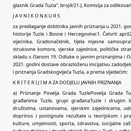
glasnik Grada Tuzla“, broj4/21.), Komisija za odlikovan
J A V N I K O N K U R S
za predlaganje dobitnika javnih priznanja u 2021. go
historije Tuzle i Bosne i Hercegovine:1. Četvrti april
vijećnika, Gradonačelnik, tijela mjesne samouprav
strukovne komore, vjerske zajednice, političke str
skladu s članom 19. Odluke o javnim priznanjima i čl
2021. godini dostave obrazloženu inicijativu zadodjel
i priznanja Gradskogvijeća Tuzla, a prema sljedećim:
K R I T E R I J I M A ZA DODJELU JAVNIH PRIZNANJA
a) Priznanje Povelja Grada TuzlePovelja Grada Tuz
građanima Tuzle, grupi građanaTuzle i drugim l
društvima, ustanovama, vjerskim zajednicama, ud
doprinos i postignute rezultate u teorijskom i pr
kulture, umjetnosti, sporta, zdravstva, socijalne zašt
kulture dijaloga i drugih oblasti života u Tuzli, u odbra