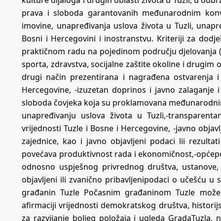
prava i sloboda garantovanih međunarodnim konve
imovine, unapređivanja uslova života u Tuzli, unapr
Bosni i Hercegovini i inostranstvu. Kriteriji za dodje
praktičnom radu na pojedinom području djelovanja (u 
sporta, zdravstva, socijalne zaštite okoline i drugim o
drugi način prezentirana i nagrađena ostvarenja i 
Hercegovine, -izuzetan doprinos i javno zalaganje 
sloboda čovjeka koja su proklamovana međunarodni
unapređivanju uslova života u Tuzli,-transparenta
vrijednosti Tuzle i Bosne i Hercegovine, -javno objavlj
zajednice, kao i javno objavljeni podaci lii rezult
povećava produktivnost rada i ekonomičnost,-općepozn
odnosno uspješnog privrednog društva, ustanove,
objavljeni ili zvanično pribavljenipodaci o učešću u 
građanin Tuzle Počasnim građaninom Tuzle može s
afirmaciji vrijednosti demokratskog društva, histori
za razvijanje boljeg položaja i ugleda GradaTuzla,