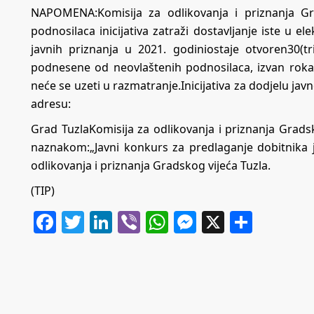
NAPOMENA:Komisija za odlikovanja i priznanja G
podnosilaca inicijativa zatraži dostavljanje iste u e
javnih priznanja u 2021. godiniostaje otvoren30(tr
podnesene od neovlaštenih podnosilaca, izvan rok
neće se uzeti u razmatranje.Inicijativa za dodjelu jav
adresu:
Grad TuzlaKomisija za odlikovanja i priznanja Grads
naznakom:„Javni konkurs za predlaganje dobitnika j
odlikovanja i priznanja Gradskog vijeća Tuzla.
(TIP)
Facebook
Twitter
LinkedIn
Viber
WhatsApp
Messenger
X
Share