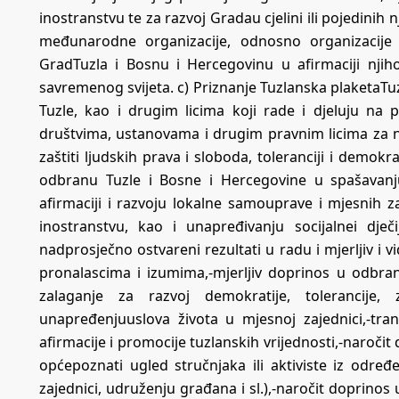
inostranstvu te za razvoj Gradau cjelini ili pojedinih 
međunarodne organizacije, odnosno organizacije 
GradTuzla i Bosnu i Hercegovinu u afirmaciji njih
savremenog svijeta. c) Priznanje Tuzlanska plaketaTu
Tuzle, kao i drugim licima koji rade i djeluju na
društvima, ustanovama i drugim pravnim licima za nji
zaštiti ljudskih prava i sloboda, toleranciji i demokrat
odbranu Tuzle i Bosne i Hercegovine u spašavanju 
afirmaciji i razvoju lokalne samouprave i mjesnih za
inostranstvu, kao i unapređivanju socijalnei dječi
nadprosječno ostvareni rezultati u radu i mjerljiv i vidl
pronalascima i izumima,-mjerljiv doprinos u odbran
zalaganje za razvoj demokratije, tolerancije, 
unapređenjuuslova života u mjesnoj zajednici,-tran
afirmacije i promocije tuzlanskih vrijednosti,-naročit 
općepoznati ugled stručnjaka ili aktiviste iz određe
zajednici, udruženju građana i sl.),-naročit doprinos