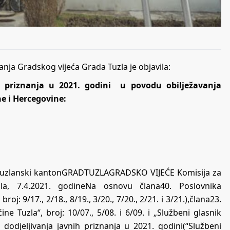
anja Gradskog vijeća Grada Tuzla je objavila:
h priznanja u 2021. godini u povodu obilježavanja
ne i Hercegovine:
aTuzlanski kantonGRADTUZLAGRADSKO VIJEĆE Komisija za
uzla, 7.4.2021. godineNa osnovu člana40. Poslovnika
j: 9/17., 2/18., 8/19., 3/20., 7/20., 2/21. i 3/21.),člana23.
e Tuzla“, broj: 10/07., 5/08. i 6/09. i „Službeni glasnik
 dodjeljivanja javnih priznanja u 2021. godini(“Službeni