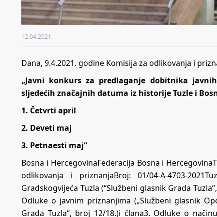
12.04.2021.
Dana, 9.4.2021. godine Komisija za odlikovanja i prizn
„Javni konkurs za predlaganje dobitnika javni
sljedećih značajnih datuma iz historije Tuzle i Bos
1. Četvrti april
2. Deveti maj
3. Petnaesti maj“
Bosna i HercegovinaFederacija Bosna i Hercegovin
odlikovanja i priznanjaBroj: 01/04-A-4703-2021T
Gradskogvijeća Tuzla (“Službeni glasnik Grada Tuzla”, bro
Odluke o javnim priznanjima („Službeni glasnik Općin
Grada Tuzla“, broj 12/18.)i člana3. Odluke o načinu