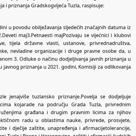
ja i priznanja Gradskogvijeća Tuzla, raspisuje:
dini u povodu obilježavanja sljedećih značajnih datuma iz
2.Deveti maj3.Petnaesti majPozivaju se vijećnici i klubovi
e, tijela državne vlasti, ustanove, privrednadruštva,
anke, nevladine organizacije i druge pravne osobe da, u
anom 3. Odluke o načinu dodjeljivanja javnih priznanja u
u javnog priznanja u 2021. godini, Komisiji za odlikovanja
le jenajviše tuzlansko priznanje.Povelja se dodjeljuje
icima kojarade na području Grada Tuzla, privrednim
ruženjima građana i drugim pravnim licima za njihov
aktičnom radu u oblastima nauke, privrede, prosvjete,
ite i dječije zaštite, unapređenja i afirmacijetolerancije,
ni Tuzle i Bosne i Hercegovine, zaštiti i afirmaciji ljudskih