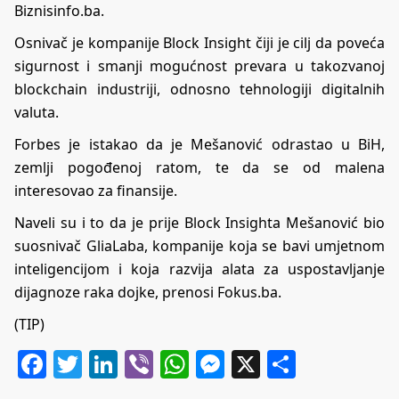
Biznisinfo.ba.
Osnivač je kompanije Block Insight čiji je cilj da poveća
sigurnost i smanji mogućnost prevara u takozvanoj
blockchain industriji, odnosno tehnologiji digitalnih
valuta.
Forbes je istakao da je Mešanović odrastao u BiH,
zemlji pogođenoj ratom, te da se od malena
interesovao za finansije.
Naveli su i to da je prije Block Insighta Mešanović bio
suosnivač GliaLaba, kompanije koja se bavi umjetnom
inteligencijom i koja razvija alata za uspostavljanje
dijagnoze raka dojke, prenosi Fokus.ba.
(TIP)
Facebook
Twitter
LinkedIn
Viber
WhatsApp
Messenger
X
Share