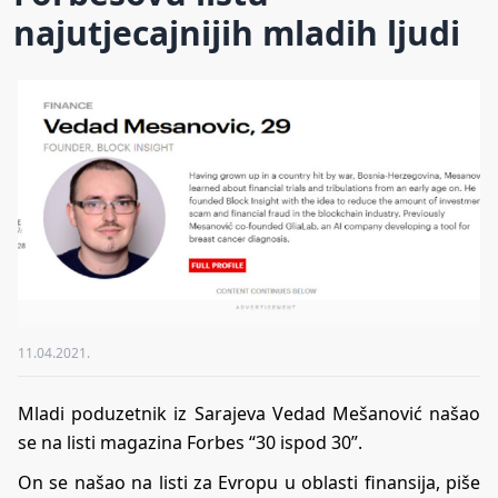
najutjecajnijih mladih ljudi
11.04.2021.
Mladi poduzetnik iz Sarajeva Vedad Mešanović našao
se na listi magazina
Forbes
“30 ispod 30”.
On se našao na listi za Evropu u oblasti finansija, piše