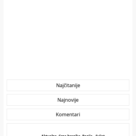
Najčitanije
Najnovije
Komentari