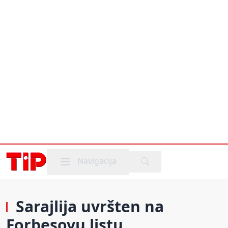
Mobile menu
Navigacija
Sarajlija uvršten na
Forbesovu listu