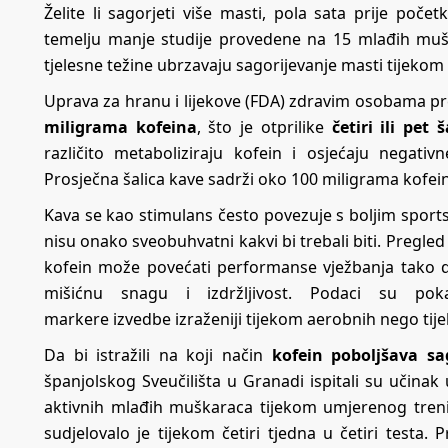
Želite li sagorjeti više masti, pola sata prije poče
temelju manje studije provedene na 15 mlađih mušk
tjelesne težine ubrzavaju sagorijevanje masti tijekom
Uprava za hranu i lijekove (FDA) zdravim osobama 
miligrama kofeina
, što je otprilike
četiri ili pet š
različito metaboliziraju kofein i osjećaju negati
Prosječna šalica kave sadrži oko 100 miligrama kofei
Kava se kao stimulans često povezuje s boljim sports
nisu onako sveobuhvatni kakvi bi trebali biti. Pregle
kofein može povećati performanse vježbanja tako d
mišićnu snagu i izdržljivost. Podaci su po
markere
izvedbe izraženiji tijekom aerobnih nego tij
Da bi istražili na koji način
kofein poboljšava sa
španjolskog Sveučilišta u Granadi ispitali su učina
aktivnih mlađih muškaraca tijekom umjerenog treni
sudjelovalo je tijekom četiri tjedna u četiri testa.