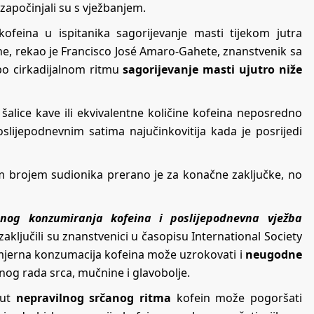
započinjali su s vježbanjem.
ofeina u ispitanika sagorijevanje masti tijekom jutra
ne, rekao je Francisco José Amaro-Gahete, znanstvenik sa
i po cirkadijalnom ritmu
sagorijevanje masti ujutro niže
šalice kave ili ekvivalentne količine kofeina neposredno
lijepodnevnim satima najučinkovitija kada je posrijedi
lim brojem sudionika prerano je za konačne zaključke, no
tnog konzumiranja kofeina i poslijepodnevna vježba
 zaključili su znanstvenici u časopisu International Society
omjerna konzumacija kofeina može uzrokovati i
neugodne
nog rada srca, mučnine i glavobolje.
put
nepravilnog srčanog ritma
kofein može pogoršati