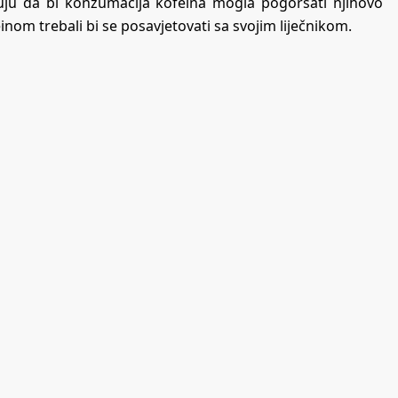
ju da bi konzumacija kofeina mogla pogoršati njihovo
nom trebali bi se posavjetovati sa svojim liječnikom.