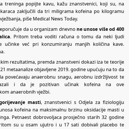
tka treninga popijte kavu, kažu znanstvenici, koji su, na
araca zaključili da tri miligrama kofeina po kilogramu
 vježbanja, piše Medical News Today.
preporučuje da u organizam dnevno
ne unose više od 400
alica
. Pritom treba voditi računa o tomu da neki ljudi
vne učinke već pri konzumiranju manjih količina kave.
na.
kim rezultatima, premda znanstveni dokazi iza te teorije
d 21 metaanalize objavljene 2019. godine upućuju na to da
a povećavaju anaerobnu snagu, aerobnu izdržljivost te
kazali i da je pozitivan učinak kofeina na ove
ekom anaerobnih vježbi.
gorijevanje masti
, znanstvenici s Odjela za fiziologiju
k unosa kofeina na maksimalnu brzinu oksidacije masti u
nga. Petnaest dobrovoljaca prosječno starih 32 godine
 Pritom su u osam ujutro i u 17 sati dobivali placebo te