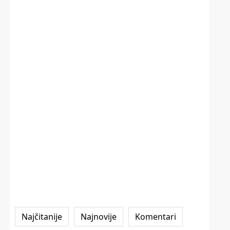
Najčitanije
Najnovije
Komentari