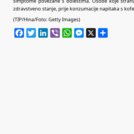
simptome povezane s bolestima. Osobe koje strahu
zdravstveno stanje, prije konzumacije napitaka s kofei
(TIP/Hina/Foto: Getty Images)
Facebook
Twitter
LinkedIn
Viber
WhatsApp
Messenger
X
Share