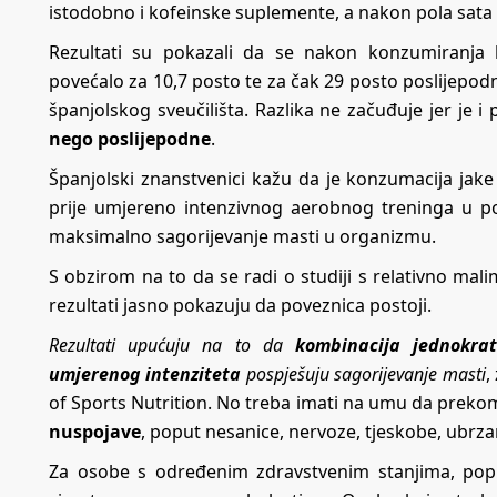
istodobno i kofeinske suplemente, a nakon pola sata 
Rezultati su pokazali da se nakon konzumiranja k
povećalo za 10,7 posto te za čak 29 posto poslijepod
španjolskog sveučilišta. Razlika ne začuđuje jer je 
nego poslijepodne
.
Španjolski znanstvenici kažu da je konzumacija jake 
prije umjereno intenzivnog aerobnog treninga u pos
maksimalno sagorijevanje masti u organizmu.
S obzirom na to da se radi o studiji s relativno ma
rezultati jasno pokazuju da poveznica postoji.
Rezultati upućuju na to da
kombinacija jednokra
umjerenog intenziteta
pospješuju sagorijevanje masti
,
of Sports Nutrition. No treba imati na umu da prek
nuspojave
, poput nesanice, nervoze, tjeskobe, ubrza
Za osobe s određenim zdravstvenim stanjima, po