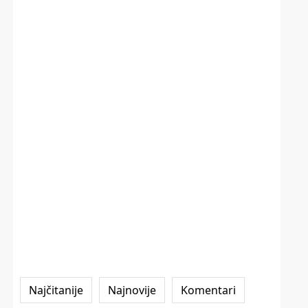
Najčitanije
Najnovije
Komentari