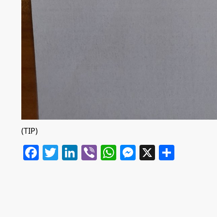
(TIP)
Facebook
Twitter
LinkedIn
Viber
WhatsApp
Messenger
X
Share