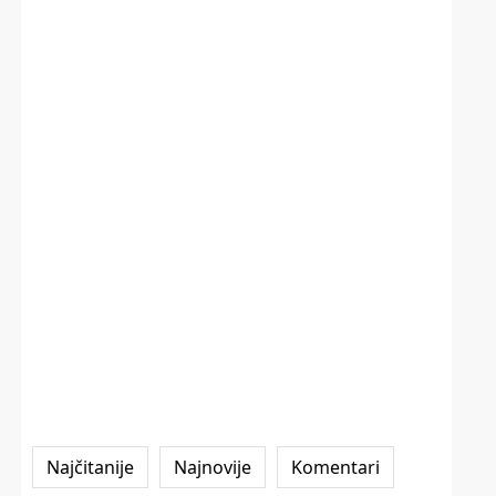
Najčitanije
Najnovije
Komentari