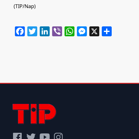
(TIP/Nap)
Facebook
Twitter
LinkedIn
Viber
WhatsApp
Messenger
X
Share