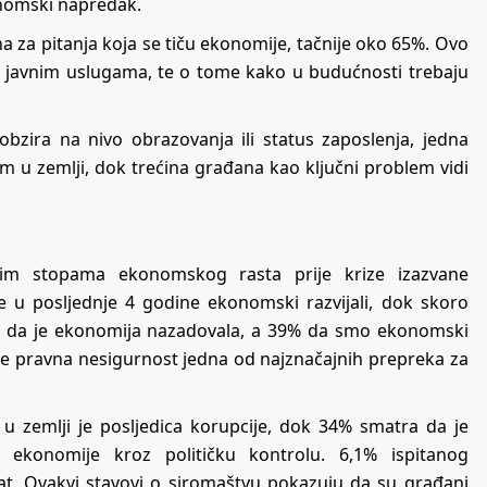
onomski napredak.
 za pitanja koja se tiču ekonomije, tačnije oko 65%. Ovo
u javnim uslugama, te o tome kako u budućnosti trebaju
bzira na nivo obrazovanja ili status zaposlenja, jedna
em u zemlji, dok trećina građana kao ključni problem vidi
omnim stopama ekonomskog rasta prije krize izazvane
 posljednje 4 godine ekonomski razvijali, dok skoro
ra da je ekonomija nazadovala, a 39% da smo ekonomski
 je pravna nesigurnost jedna od najznačajnih prepreka za
 zemlji je posljedica korupcije, dok 34% smatra da je
 ekonomije kroz političku kontrolu. 6,1% ispitanog
at. Ovakvi stavovi o siromaštvu pokazuju da su građani