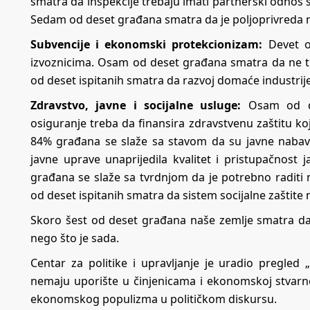
smatra da inspekcije trebaju imati partnerski odnos
Sedam od deset građana smatra da je poljoprivreda n
Subvencije i ekonomski protekcionizam:
Devet 
izvoznicima. Osam od deset građana smatra da ne tr
od deset ispitanih smatra da razvoj domaće industrije
Zdravstvo, javne i socijalne usluge:
Osam od de
osiguranje treba da finansira zdravstvenu zaštitu ko
84% građana se slaže sa stavom da su javne nabavke
javne uprave unaprijedila kvalitet i pristupačnost
građana se slaže sa tvrdnjom da je potrebno raditi 
od deset ispitanih smatra da sistem socijalne zaštite n
Skoro šest od deset građana naše zemlje smatra da ž
nego što je sada.
Centar za politike i upravljanje je uradio pregle
nemaju uporište u činjenicama i ekonomskoj stvarnos
ekonomskog populizma u političkom diskursu.