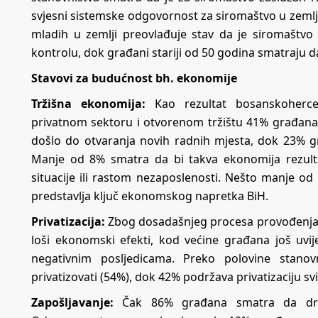
svjesni sistemske odgovornost za siromaštvo u zemlji,
mladih u zemlji preovlađuje stav da je siromaštvo
kontrolu, dok građani stariji od 50 godina smatraju da
Stavovi za budućnost bh. ekonomije
Tržišna ekonomija:
Kao rezultat bosanskoherceg
privatnom sektoru i otvorenom tržištu 41% građana 
došlo do otvaranja novih radnih mjesta, dok 23% g
Manje od 8% smatra da bi takva ekonomija rezult
situacije ili rastom nezaposlenosti. Nešto manje o
predstavlja ključ ekonomskog napretka BiH.
Privatizacija:
Zbog dosadašnjeg procesa provođenja pr
loši ekonomski efekti, kod većine građana još uvije
negativnim posljedicama. Preko polovine stano
privatizovati (54%), dok 42% podržava privatizaciju sv
Zapošljavanje:
Čak 86% građana smatra da držav