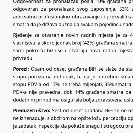
Odgovornost za pronalazak posla 10% građana pri
odgovoran za pronalazak svog zaposlenja, 53% 
adekvatno profesionalno obrazovanje ili prekvalifik
smatra da je država dužna da svakom pojedincu nađ
Rješenje za otvaranje novih radnih mjesta je za
vlasništvu, a skoro jednak broj (42%) građana smatr
sami pokreću biznise i otvaraju nova radna mjest
privredu.
Porezi:
Osam od deset građana BiH se slaže da stavo
stopu poreza na dohodak, te da je potrebno sman
stopu PDV-a od 17% ne treba mijenjati, 35% smatra d
PDV-a nije pravedna, dok 14% građana smatra da b
dodatnim prihodima osigurala bolja zdravstvena uslu
Preduzetništvo:
Šest od deset građana BiH se ne os
ne iznenađuje, s obzirom na opšte lošu percepciju o
je zadatak inspekcija da pokaže snagu i strogoću p