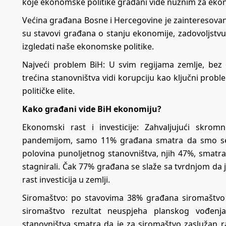
koje ekonomske politike građani vide nužnim za ek
Većina građana Bosne i Hercegovine je zainteresovana
su stavovi građana o stanju ekonomije, zadovoljstv
izgledati naše ekonomske politike.
Najveći problem BiH: U svim regijama zemlje, bez o
trećina stanovništva vidi korupciju kao ključni probl
političke elite.
Kako građani vide BiH ekonomiju?
Ekonomski rast i investicije: Zahvaljujući skr
pandemijom, samo 11% građana smatra da smo se u
polovina punoljetnog stanovništva, njih 47%, smat
stagnirali. Čak 77% građana se slaže sa tvrdnjom da
rast investicija u zemlji.
Siromaštvo: po stavovima 38% građana siromaštvo u
siromaštvo rezultat neuspjeha planskog vođenja
stanovništva smatra da je za siromaštvo zaslužan r