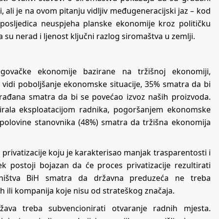
 ali je na ovom pitanju vidljiv međugeneracijski jaz – kod
 posljedica neuspjeha planske ekonomije kroz političku
 su nerad i ljenost ključni razlog siromaštva u zemlji.
ovačke ekonomije bazirane na tržišnoj ekonomiji,
vidi poboljšanje ekonomske situacije, 35% smatra da bi
rađana smatra da bi se povećao izvoz naših proizvoda.
irala eksploatacijom radnika, pogoršanjem ekonomske
d polovine stanovnika (48%) smatra da tržišna ekonomija
ivatizacije koju je karakterisao manjak trasparentosti i
k postoji bojazan da će proces privatizacije rezultirati
vništva BiH smatra da državna preduzeća ne treba
ih ili kompanija koje nisu od strateškog značaja.
a treba subvencionirati otvaranje radnih mjesta.