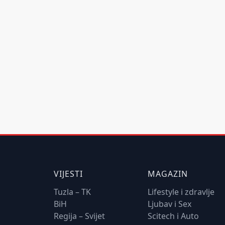
VIJESTI
MAGAZIN
Tuzla – TK
Lifestyle i zdravlje
BiH
Ljubav i Sex
Regija – Svijet
Scitech i Auto