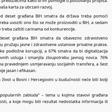
 s preduzećima kako bi im pomogle u poštovanju propisa.
aša karta za ubrzani razvoj.
od deset građana BiH smatra da država treba pomoći
eba uvoziti ono što se može proizvoditi u BiH, a sedam
 treba zaštiti carinama od konkurencije.
set građana BiH smatra da obavezno zdravstveno
ju pružaju javne i zdravstvene ustanove privatne prakse.
 podložne korupciji, a 67% smatra da bi digitalizacija
 javnih usluga i smanjila zloupotrebu javnog novca. 76%
na pravednijem usmjeravanju socijalnih transfera, a šest
ije jasan i efikasan.
ivot u Bosni i Hercegovini u budućnosti neće biti bolji
d „popularnih zabluda“ – tema u kojima stavovi građana
ti, a koje mogu biti rezultat nedostatka informacija ili