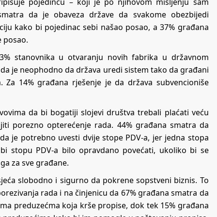
pisuje pojedincu – koji je po njihovom mišljenju sam
smatra da je obaveza države da svakome obezbijedi
aciju kako bi pojedinac sebi našao posao, a 37% građana
e posao.
 43% stanovnika u otvaranju novih fabrika u državnom
a da je neophodno da država uredi sistem tako da građani
a. Za 14% građana rješenje je da država subvencioniše
vima da bi bogatiji slojevi društva trebali plaćati veću
jiti porezno opterećenje rada. 44% građana smatra da
a je potrebno uvesti dvije stope PDV-a, jer jedna stopa
i stopu PDV-a bilo opravdano povećati, ukoliko bi se
ga za sve građane.
jeća slobodno i sigurno da pokrene sopstveni biznis. To
porezivanja rada i na činjenicu da 67% građana smatra da
rema preduzećma koja krše propise, dok tek 15% građana