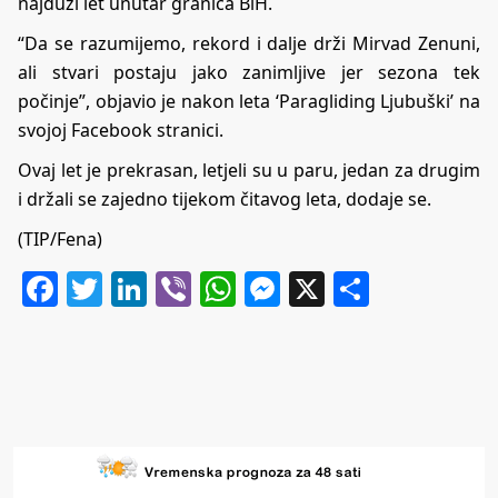
najduži let unutar granica BiH.
“Da se razumijemo, rekord i dalje drži Mirvad Zenuni,
ali stvari postaju jako zanimljive jer sezona tek
počinje”, objavio je nakon leta ‘Paragliding Ljubuški’ na
svojoj Facebook stranici.
Ovaj let je prekrasan, letjeli su u paru, jedan za drugim
i držali se zajedno tijekom čitavog leta, dodaje se.
(TIP/Fena)
Facebook
Twitter
LinkedIn
Viber
WhatsApp
Messenger
X
Share