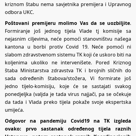
kriznom štabu nema savjetnika premijera i Upravnog
odbora UKC.
Poštovani premijeru molimo Vas da se uozbiljite
.
Formiranje još jednog tijela Vlade tj komisije sa
nejasnim ciljevima, neće pomoći stanovništvu našega
kantona u borbi protiv Covid 19. Neće pomoći ni
slabom zdravstvenom sistemu TK koji će uskoro biti na
koljenima ukoliko ne intervenišete. Pored Kriznog
štaba Ministarstva zdravstva TK i brojnih sličnih do
sada određenih štabova/stožera, Vi formirate još
jedno tijelo-komisiju, koje će se sastajati svakog
ponedjeljka (valjda je tada virus najjači, pa se očekuje
da tada i Vlada preko tijela pokaže svoje ekspertska
umijeća.
Odgovor na pandemiju Covid19 na TK izgleda
ovako: prvo sastanak određenog tijela raznih