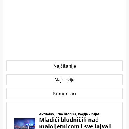
Najčitanije
Najnovije
Komentari