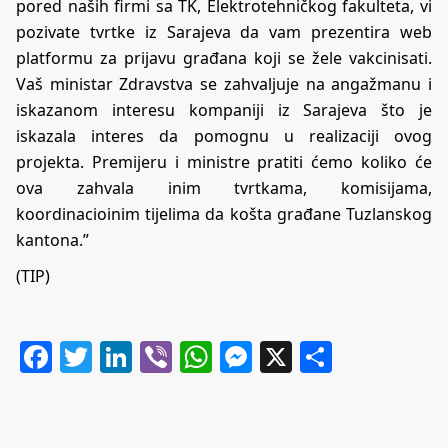
pored naših firmi sa TK, Elektrotehničkog fakulteta, vi
pozivate tvrtke iz Sarajeva da vam prezentira web
platformu za prijavu građana koji se žele vakcinisati.
Vaš ministar Zdravstva se zahvaljuje na angažmanu i
iskazanom interesu kompaniji iz Sarajeva što je
iskazala interes da pomognu u realizaciji ovog
projekta. Premijeru i ministre pratiti ćemo koliko će
ova zahvala inim tvrtkama, komisijama,
koordinacioinim tijelima da košta građane Tuzlanskog
kantona.”
(TIP)
Facebook
Twitter
LinkedIn
Viber
WhatsApp
Messenger
X
Share