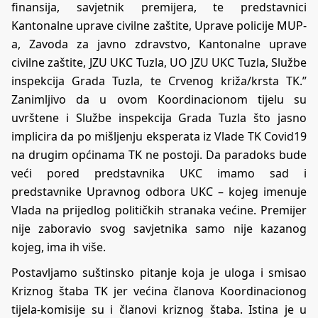
finansija, savjetnik premijera, te predstavnici
Kantonalne uprave civilne zaštite, Uprave policije MUP-
a, Zavoda za javno zdravstvo, Kantonalne uprave
civilne zaštite, JZU UKC Tuzla, UO JZU UKC Tuzla, Službe
inspekcija Grada Tuzla, te Crvenog križa/krsta TK.”
Zanimljivo da u ovom Koordinacionom tijelu su
uvrštene i Službe inspekcija Grada Tuzla što jasno
implicira da po mišljenju eksperata iz Vlade TK Covid19
na drugim općinama TK ne postoji. Da paradoks bude
veći pored predstavnika UKC imamo sad i
predstavnike Upravnog odbora UKC – kojeg imenuje
Vlada na prijedlog političkih stranaka većine. Premijer
nije zaboravio svog savjetnika samo nije kazanog
kojeg, ima ih više.
Postavljamo suštinsko pitanje koja je uloga i smisao
Kriznog štaba TK jer većina članova Koordinacionog
tijela-komisije su i članovi kriznog štaba. Istina je u