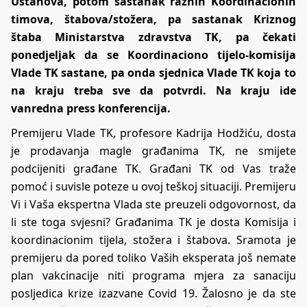
Ustanova, potom sastanak raznih Koordinacionih
timova, štabova/stožera, pa sastanak Kriznog
štaba Ministarstva zdravstva TK, pa čekati
ponedjeljak da se Koordinaciono tijelo-komisija
Vlade TK sastane, pa onda sjednica Vlade TK koja to
na kraju treba sve da potvrdi. Na kraju ide
vanredna press konferencija.
Premijeru Vlade TK, profesore Kadrija Hodžiću, dosta
je prodavanja magle građanima TK, ne smijete
podcijeniti građane TK. Građani TK od Vas traže
pomoć i suvisle poteze u ovoj teškoj situaciji. Premijeru
Vi i Vaša ekspertna Vlada ste preuzeli odgovornost, da
li ste toga svjesni? Građanima TK je dosta Komisija i
koordinacionim tijela, stožera i štabova. Sramota je
premijeru da pored toliko Vaših eksperata još nemate
plan vakcinacije niti programa mjera za sanaciju
posljedica krize izazvane Covid 19. Žalosno je da ste