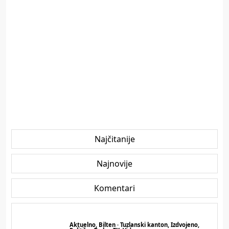
Najčitanije
Najnovije
Komentari