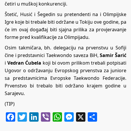
četiri u muškoj konkurenciji.
Štetić, Husić i Šegedin su pretendenti na i Olimpijske
Igre koje bi trebale biti održane u Tokiju ove godine, pa
će im ovaj događaj biti sjajna prilika za provjeravanje
forme pred kvalifikacije za Olimpijadu.
Osim takmičara, bh. delegaciju na prvenstvu u Sofiji
čine i predstavnici Taekwondo saveza BiH,
Samir Šarić
i
Vedran Ćubela
koji bi ovom prilikom trebali potpisati
Ugovor o održavanju Evropskog prvenstva za juniore
sa predstavnicima Evropske Taekwondo Federacije.
Prvenstvo bi trebalo biti održano krajem godine u
Sarajevu.
(TIP)
Facebook
Twitter
LinkedIn
Viber
WhatsApp
Messenger
X
Share