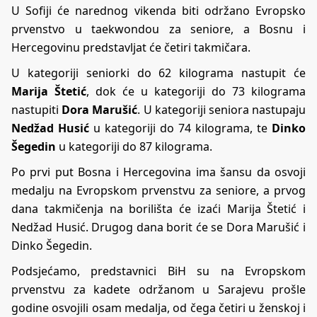
U Sofiji će narednog vikenda biti održano Evropsko
prvenstvo u taekwondou za seniore, a Bosnu i
Hercegovinu predstavljat će četiri takmičara.
U kategoriji seniorki do 62 kilograma nastupit će
Marija Štetić
, dok će u kategoriji do 73 kilograma
nastupiti
Dora Marušić
. U kategoriji seniora nastupaju
Nedžad Husić
u kategoriji do 74 kilograma, te
Dinko
Šegedin
u kategoriji do 87 kilograma.
Po prvi put Bosna i Hercegovina ima šansu da osvoji
medalju na Evropskom prvenstvu za seniore, a prvog
dana takmičenja na borilišta će izaći Marija Štetić i
Nedžad Husić. Drugog dana borit će se Dora Marušić i
Dinko Šegedin.
Podsjećamo, predstavnici BiH su na Evropskom
prvenstvu za kadete održanom u Sarajevu prošle
godine osvojili osam medalja, od čega četiri u ženskoj i