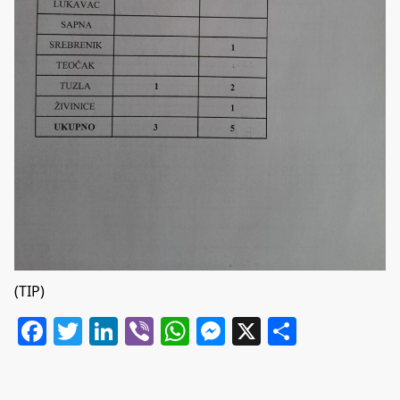
(TIP)
Facebook
Twitter
LinkedIn
Viber
WhatsApp
Messenger
X
Share