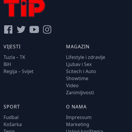
VIJESTI
MAGAZIN
Tuzla – TK
Lifestyle i zdravlje
BiH
Ljubav i Sex
Regija – Svijet
Scitech i Auto
Showtime
Video
Zanimljivosti
SPORT
O NAMA
Fudbal
Impressum
Košarka
Marketing
Tenis
Uslovi korištenja