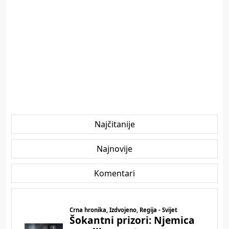
Najčitanije
Najnovije
Komentari