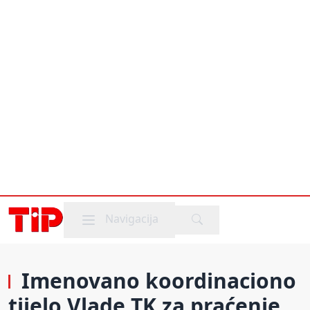
Mobile menu
Navigacija
Imenovano koordinaciono
tijelo Vlade TK za praćenje