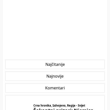
Najčitanije
Najnovije
Komentari