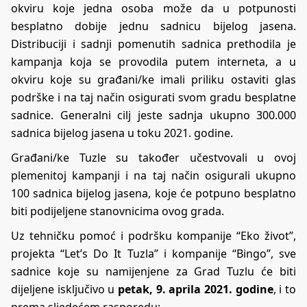
okviru koje jedna osoba može da u potpunosti
besplatno dobije jednu sadnicu bijelog jasena.
Distribuciji i sadnji pomenutih sadnica prethodila je
kampanja koja se provodila putem interneta, a u
okviru koje su građani/ke imali priliku ostaviti glas
podrške i na taj način osigurati svom gradu besplatne
sadnice. Generalni cilj jeste sadnja ukupno 300.000
sadnica bijelog jasena u toku 2021. godine.
Građani/ke Tuzle su također učestvovali u ovoj
plemenitoj kampanji i na taj način osigurali ukupno
100 sadnica bijelog jasena, koje će potpuno besplatno
biti podijeljene stanovnicima ovog grada.
Uz tehničku pomoć i podršku kompanije “Eko život”,
projekta “Let’s Do It Tuzla” i kompanije “Bingo”, sve
sadnice koje su namijenjene za Grad Tuzlu će biti
dijeljene isključivo u
petak,
9. aprila 2021. godine
, i to
prema sljedećem rasporedu: