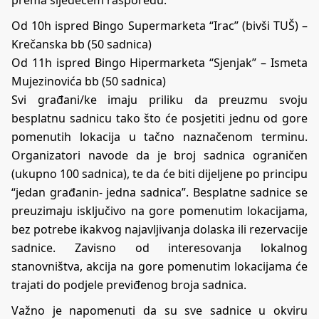
Od 10h ispred Bingo Supermarketa “Irac” (bivši TUŠ) –
Krečanska bb (50 sadnica)
Od 11h ispred Bingo Hipermarketa “Sjenjak” – Ismeta
Mujezinovića bb (50 sadnica)
Svi građani/ke imaju priliku da preuzmu svoju
besplatnu sadnicu tako što će posjetiti jednu od gore
pomenutih lokacija u tačno naznačenom terminu.
Organizatori navode da je broj sadnica ograničen
(ukupno 100 sadnica), te da će biti dijeljene po principu
“jedan građanin- jedna sadnica”. Besplatne sadnice se
preuzimaju isključivo na gore pomenutim lokacijama,
bez potrebe ikakvog najavljivanja dolaska ili rezervacije
sadnice. Zavisno od interesovanja lokalnog
stanovništva, akcija na gore pomenutim lokacijama će
trajati do podjele previđenog broja sadnica.
Važno je napomenuti da su sve sadnice u okviru