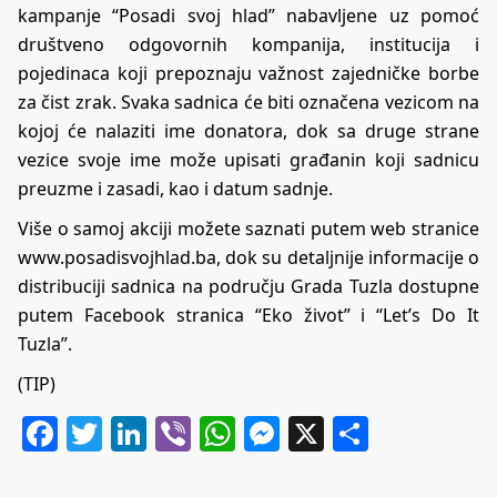
kampanje “Posadi svoj hlad” nabavljene uz pomoć
društveno odgovornih kompanija, institucija i
pojedinaca koji prepoznaju važnost zajedničke borbe
za čist zrak. Svaka sadnica će biti označena vezicom na
kojoj će nalaziti ime donatora, dok sa druge strane
vezice svoje ime može upisati građanin koji sadnicu
preuzme i zasadi, kao i datum sadnje.
Više o samoj akciji možete saznati putem web stranice
www.posadisvojhlad.ba
, dok su detaljnije informacije o
distribuciji sadnica na području Grada Tuzla dostupne
putem Facebook stranica “Eko život” i “Let’s Do It
Tuzla”.
(TIP)
Facebook
Twitter
LinkedIn
Viber
WhatsApp
Messenger
X
Share