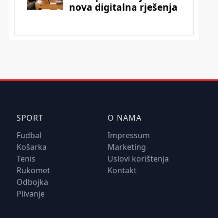
SPORT
O NAMA
Fudbal
Impressum
Košarka
Marketing
Tenis
Uslovi korištenja
Rukomet
Kontakt
Odbojka
Plivanje