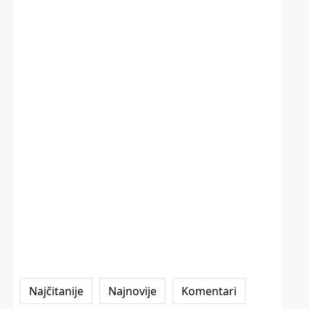
Najčitanije
Najnovije
Komentari