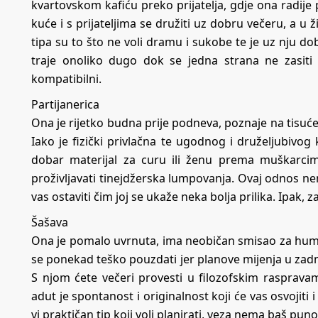
kvartovskom kafiću preko prijatelja, gdje ona radije 
kuće i s prijateljima se družiti uz dobru večeru, a u ž
tipa su to što ne voli dramu i sukobe te je uz nju d
traje onoliko dugo dok se jedna strana ne zasiti i 
kompatibilni.
Partijanerica
Ona je rijetko budna prije podneva, poznaje na tisuće l
Iako je fizički privlačna te ugodnog i druželjubivog
dobar materijal za curu ili ženu prema muškarcim
proživljavati tinejdžerska lumpovanja. Ovaj odnos nem
vas ostaviti čim joj se ukaže neka bolja prilika. Ipak, 
Šašava
Ona je pomalo uvrnuta, ima neobičan smisao za humor,
se ponekad teško pouzdati jer planove mijenja u zadnj
S njom ćete večeri provesti u filozofskim rasprava
adut je spontanost i originalnost koji će vas osvojiti
vi praktičan tip koji voli planirati, veza nema baš pun