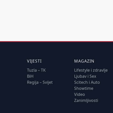
VIJESTI
MAGAZIN
Tuzla – TK
Lifestyle i zdravlje
BiH
Ljubav i Sex
Regija – Svijet
Scitech i Auto
Showtime
Video
Zanimljivosti