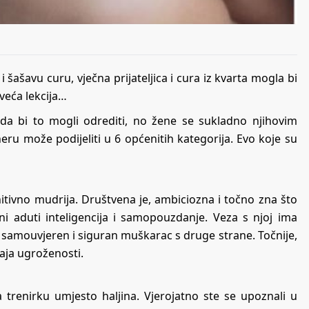
i šašavu curu, vječna prijateljica i cura iz kvarta mogla bi
jveća lekcija…
 da bi to mogli odrediti, no žene se sukladno njihovim
u može podijeliti u 6 općenitih kategorija. Evo koje su
initivno mudrija. Društvena je, ambiciozna i točno zna što
vni aduti inteligencija i samopouzdanje. Veza s njoj ima
n samouvjeren i siguran muškarac s druge strane. Točnije,
aja ugroženosti.
 trenirku umjesto haljina. Vjerojatno ste se upoznali u