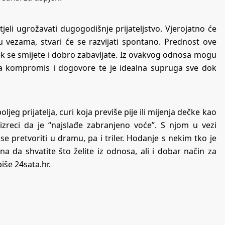
jeli ugrožavati dugogodišnje prijateljstvo. Vjerojatno će
 u vezama, stvari će se razvijati spontano. Prednost ove
ek se smijete i dobro zabavljate. Iz ovakvog odnosa mogu
na kompromis i dogovore te je idealna supruga sve dok
oljeg prijatelja, curi koja previše pije ili mijenja dečke kao
u izreci da je “najslađe zabranjeno voće”. S njom u vezi
 pretvoriti u dramu, pa i triler. Hodanje s nekim tko je
a da shvatite što želite iz odnosa, ali i dobar način za
piše
24sata.hr
.