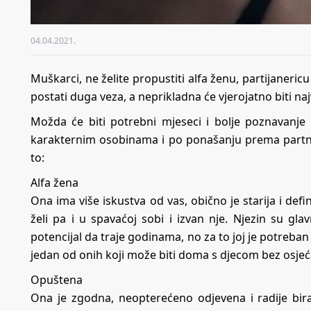
04.04.2021.
Muškarci, ne želite propustiti alfa ženu, partijanericu 
postati duga veza, a neprikladna će vjerojatno biti na
Možda će biti potrebni mjeseci i bolje poznavanje
karakternim osobinama i po ponašanju prema partner
to:
Alfa žena
Ona ima više iskustva od vas, obično je starija i def
želi pa i u spavaćoj sobi i izvan nje. Njezin su gla
potencijal da traje godinama, no za to joj je potreba
jedan od onih koji može biti doma s djecom bez osjeć
Opuštena
Ona je zgodna, neopterećeno odjevena i radije bira