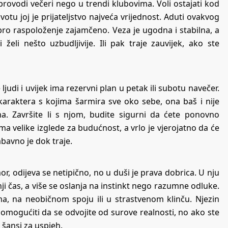
provodi večeri nego u trendi klubovima. Voli ostajati kod
ivotu joj je prijateljstvo najveća vrijednost. Aduti ovakvog
obro raspoloženje zajamčeno. Veza je ugodna i stabilna, a
želi nešto uzbudljivije. Ili pak traje zauvijek, ako ste
judi i uvijek ima rezervni plan u petak ili subotu navečer.
 karaktera s kojima šarmira sve oko sebe, ona baš i nije
a. Završite li s njom, budite sigurni da ćete ponovno
a velike izglede za budućnost, a vrlo je vjerojatno da će
zabavno je dok traje.
 odijeva se netipično, no u duši je prava dobrica. U nju
i čas, a više se oslanja na instinkt nego razumne odluke.
ma, na neobičnom spoju ili u strastvenom klinču. Njezin
 i omogućiti da se odvojite od surove realnosti, no ako ste
o šansi za uspjeh.