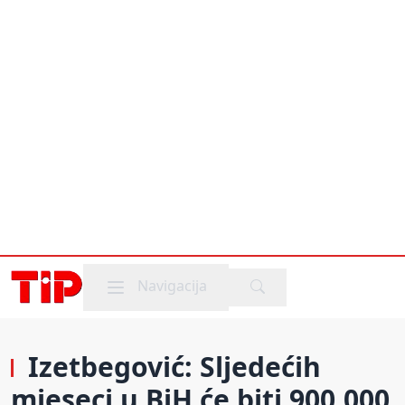
Mobile menu
Navigacija
Izetbegović: Sljedećih
mjeseci u BiH će biti 900.000