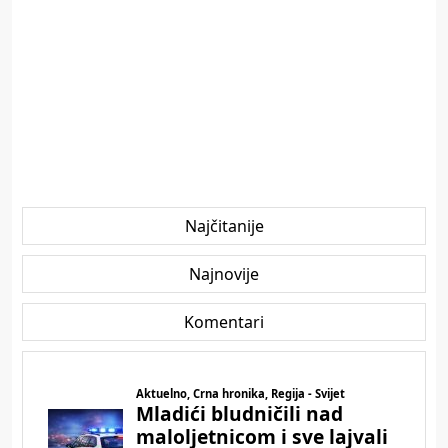
Najčitanije
Najnovije
Komentari