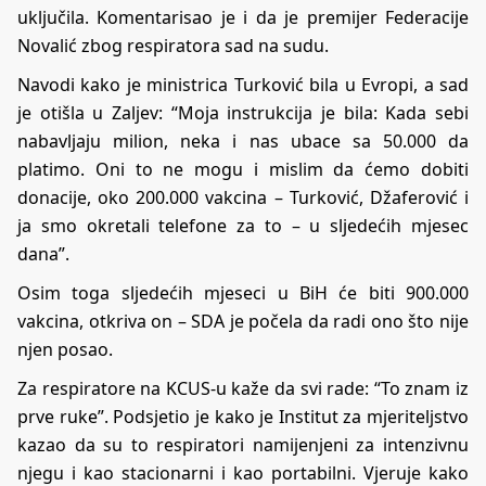
uključila. Komentarisao je i da je premijer Federacije
Novalić zbog respiratora sad na sudu.
Navodi kako je ministrica Turković bila u Evropi, a sad
je otišla u Zaljev: “Moja instrukcija je bila: Kada sebi
nabavljaju milion, neka i nas ubace sa 50.000 da
platimo. Oni to ne mogu i mislim da ćemo dobiti
donacije, oko 200.000 vakcina – Turković, Džaferović i
ja smo okretali telefone za to – u sljedećih mjesec
dana”.
Osim toga sljedećih mjeseci u BiH će biti 900.000
vakcina, otkriva on – SDA je počela da radi ono što nije
njen posao.
Za respiratore na KCUS-u kaže da svi rade: “To znam iz
prve ruke”. Podsjetio je kako je Institut za mjeriteljstvo
kazao da su to respiratori namijenjeni za intenzivnu
njegu i kao stacionarni i kao portabilni. Vjeruje kako