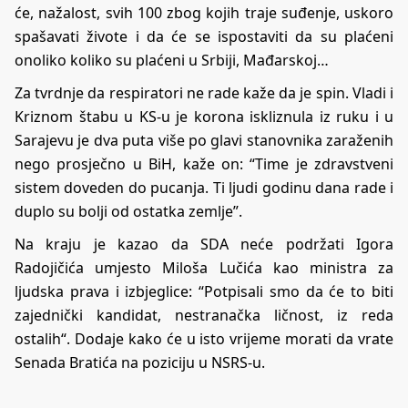
će, nažalost, svih 100 zbog kojih traje suđenje, uskoro
spašavati živote i da će se ispostaviti da su plaćeni
onoliko koliko su plaćeni u Srbiji, Mađarskoj…
Za tvrdnje da respiratori ne rade kaže da je spin. Vladi i
Kriznom štabu u KS-u je korona iskliznula iz ruku i u
Sarajevu je dva puta više po glavi stanovnika zaraženih
nego prosječno u BiH, kaže on: “Time je zdravstveni
sistem doveden do pucanja. Ti ljudi godinu dana rade i
duplo su bolji od ostatka zemlje”.
Na kraju je kazao da SDA neće podržati Igora
Radojičića umjesto Miloša Lučića kao ministra za
ljudska prava i izbjeglice: “Potpisali smo da će to biti
zajednički kandidat, nestranačka ličnost, iz reda
ostalih“. Dodaje kako će u isto vrijeme morati da vrate
Senada Bratića na poziciju u NSRS-u.