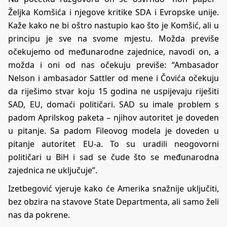
Željka Komšića i njegove kritike SDA i Evropske unije.
Kaže kako ne bi oštro nastupio kao što je Komšić, ali u
principu je sve na svome mjestu. Možda previše
očekujemo od međunarodne zajednice, navodi on, a
možda i oni od nas očekuju previše: “Ambasador
Nelson i ambasador Sattler od mene i Čovića očekuju
da riješimo stvar koju 15 godina ne uspijevaju riješiti
SAD, EU, domaći političari. SAD su imale problem s
padom Aprilskog paketa – njihov autoritet je doveden
u pitanje. Sa padom Fileovog modela je doveden u
pitanje autoritet EU-a. To su uradili neogovorni
političari u BiH i sad se čude što se međunarodna
zajednica ne uključuje”.
Izetbegović vjeruje kako će Amerika snažnije uključiti,
bez obzira na stavove State Departmenta, ali samo želi
nas da pokrene.