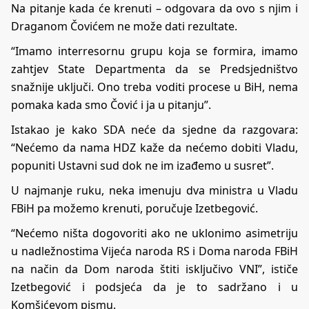
Na pitanje kada će krenuti – odgovara da ovo s njim i
Draganom Čovićem ne može dati rezultate.
“Imamo interresornu grupu koja se formira, imamo
zahtjev State Departmenta da se Predsjedništvo
snažnije uključi. Ono treba voditi procese u BiH, nema
pomaka kada smo Čović i ja u pitanju”.
Istakao je kako SDA neće da sjedne da razgovara:
“Nećemo da nama HDZ kaže da nećemo dobiti Vladu,
popuniti Ustavni sud dok ne im izađemo u susret”.
U najmanje ruku, neka imenuju dva ministra u Vladu
FBiH pa možemo krenuti, poručuje Izetbegović.
“Nećemo ništa dogovoriti ako ne uklonimo asimetriju
u nadležnostima Vijeća naroda RS i Doma naroda FBiH
na način da Dom naroda štiti isključivo VNI”, ističe
Izetbegović i podsjeća da je to sadržano i u
Komšićevom pismu.