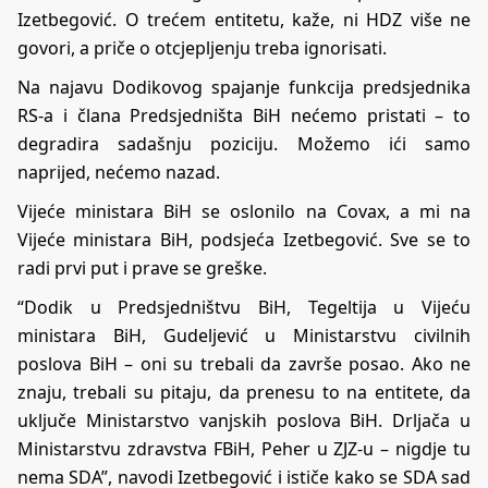
Izetbegović. O trećem entitetu, kaže, ni HDZ više ne
govori, a priče o otcjepljenju treba ignorisati.
Na najavu Dodikovog spajanje funkcija predsjednika
RS-a i člana Predsjedništa BiH nećemo pristati – to
degradira sadašnju poziciju. Možemo ići samo
naprijed, nećemo nazad.
Vijeće ministara BiH se oslonilo na Covax, a mi na
Vijeće ministara BiH, podsjeća Izetbegović. Sve se to
radi prvi put i prave se greške.
“Dodik u Predsjedništvu BiH, Tegeltija u Vijeću
ministara BiH, Gudeljević u Ministarstvu civilnih
poslova BiH – oni su trebali da završe posao. Ako ne
znaju, trebali su pitaju, da prenesu to na entitete, da
uključe Ministarstvo vanjskih poslova BiH. Drljača u
Ministarstvu zdravstva FBiH, Peher u ZJZ-u – nigdje tu
nema SDA”, navodi Izetbegović i ističe kako se SDA sad