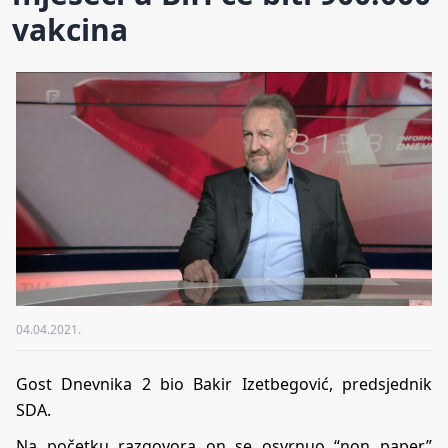
vakcina
04.04.2021.
Gost Dnevnika 2 bio Bakir Izetbegović, predsjednik
SDA.
Na početku razgovora on se osvrnuo “non paper”