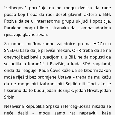
Izetbegović poručuje da ne mogu dvojica da rade
posao koji treba da radi deset glavnih aktera u BiH.
Poziva da se u interresornu grupu uključi i opozicija.
Paraleno mogu i lideri stranaka da s ambasadorima
rješavaju glavne stvari.
Za odnos međunarodne zajednice prema HDZ-u u
SNSD-u kaže da je previše mekan. OHR treba da se na
dnevnoj bazi bavi situacijom u u BiH, ne da dopusti da
se odlikuju Karadžić i Plavišić, a kada SDA zagalami,
onda da reaguje. Kada Ćović kaže da se Izborni zakon
može riješiti bez promjene Ustava – treba da mu kažu
da ne moge biti izabrani niti Sejdić niti Finci ako je
fiksirano da to budu jedan Bošnjak, jedan Hrvat, jedan
Srbin.
Nezavisna Republika Srpska i Herceg-Bosna nikada se
neće desiti – mogu samo rat napraviti, kaže