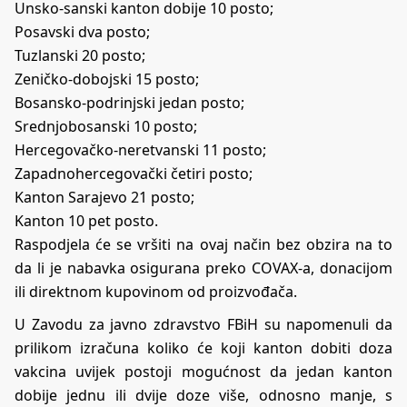
Unsko-sanski kanton dobije 10 posto;
Posavski dva posto;
Tuzlanski 20 posto;
Zeničko-dobojski 15 posto;
Bosansko-podrinjski jedan posto;
Srednjobosanski 10 posto;
Hercegovačko-neretvanski 11 posto;
Zapadnohercegovački četiri posto;
Kanton Sarajevo 21 posto;
Kanton 10 pet posto.
Raspodjela će se vršiti na ovaj način bez obzira na to
da li je nabavka osigurana preko COVAX-a, donacijom
ili direktnom kupovinom od proizvođača.
U Zavodu za javno zdravstvo FBiH su napomenuli da
prilikom izračuna koliko će koji kanton dobiti doza
vakcina uvijek postoji mogućnost da jedan kanton
dobije jednu ili dvije doze više, odnosno manje, s