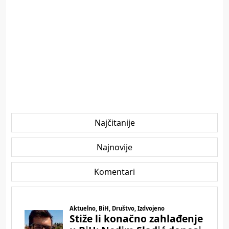
Najčitanije
Najnovije
Komentari