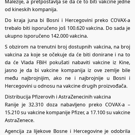
Malezije, a pretpostavlja se da će to biti vakcine jedne
od kineskih kompanija.
Do kraja juna bi Bosni i Hercegovini preko COVAX-a
trebalo biti isporučeno još 100.620 vakcina. Do sada je
ukupno isporučeno 142.000 vakcina.
S obzirom na trenutni broj dostupnih vakcina, na broj
vakcina za koje se očekuje da će biti donirane i na to
da će Vlada FBiH pokušati nabaviti vakcine iz Kine,
jasno je da bi vakcine kompanija iz ove zemlje bile
među najbrojnijim, ako ne i najbrojnije u Bosni i
Hercegovini u odnosu na vakcine drugih proizvođača.
Distribucija Pfizerovih i AstraZenecinih vakcina
Ranije je 32.310 doza nabavljeno preko COVAX-a –
15.210 su vakcine kompanije Pfizer, a 17.100 su vakcine
AstraZenece.
Agencija za lijekove Bosne i Hercegovine je odobrila