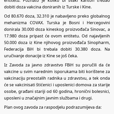
entitetu. Poznato je koliko bi svaki kanton trebao
dobiti doza vakcina doniranih iz Turske i Kine.
Od 80.670 doza, 32.310 je nabavljeno preko globalnog
mehanizma COVAX. Turska je Bosni i Hercegovini
donirala 30.000 doza kineskog proizvođača Sinovac, a
17.980 doza pripast će ovom entitetu. Od najavljenih
50.000 doza iz Kine njihovog proizvođača Sinopharm,
Federacija BiH bi trebala dobiti 30.380 doza. Na
uručivanje donacije iz Kine se još čeka.
Iz Zavoda za javno zdravstvo FBiH su poručili da će
vakcine u svim narednim isporukama biti korištene za
vakcinaciju preostalih radnika u zdravstvu, a tek onda
će se vakcinisati štićenici i uposlenici domova za starije
osobe, građani stariji od 60 godina, hronični bolesnici,
uposleni u značajnim javnim službama i drugi.
Plan ovog zavoda za raspodjelu podrazumijeva da: