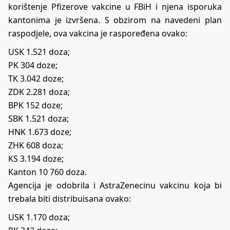
korištenje Pfizerove vakcine u FBiH i njena isporuka
kantonima je izvršena. S obzirom na navedeni plan
raspodjele, ova vakcina je raspoređena ovako:
USK 1.521 doza;
PK 304 doze;
TK 3.042 doze;
ZDK 2.281 doza;
BPK 152 doze;
SBK 1.521 doza;
HNK 1.673 doze;
ZHK 608 doza;
KS 3.194 doze;
Kanton 10 760 doza.
Agencija je odobrila i AstraZenecinu vakcinu koja bi
trebala biti distribuisana ovako:
USK 1.170 doza;