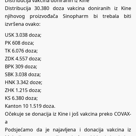
Distribucija vakcina doniranih iz Kine
Distribucija 30.380 doza vakcina doniranih iz Kine
njihovog proizvođača Sinopharm bi trebala biti
izvršena ovako:
USK 3.038 doza;
PK 608 doza;
TK 6.076 doza;
ZDK 4.557 doza;
BPK 309 doza;
SBK 3.038 doza;
HNK 3.342 doze;
ZHK 1.215 doza;
KS 6.380 doza;
Kanton 10 1.519 doza.
Očekuje se donacija iz Kine i još vakcina preko COVAX-
a
Podsjećamo da je najavljena i donacija vakcina iz