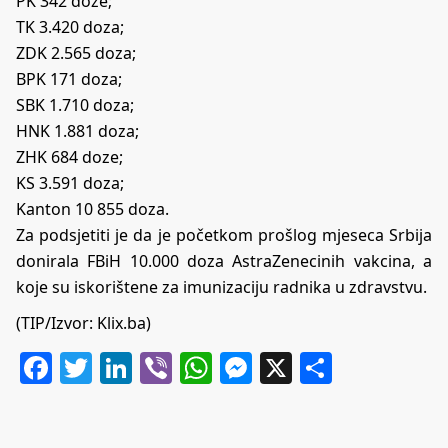
PK 342 doze;
TK 3.420 doza;
ZDK 2.565 doza;
BPK 171 doza;
SBK 1.710 doza;
HNK 1.881 doza;
ZHK 684 doze;
KS 3.591 doza;
Kanton 10 855 doza.
Za podsjetiti je da je početkom prošlog mjeseca Srbija
donirala FBiH 10.000 doza AstraZenecinih vakcina, a
koje su iskorištene za imunizaciju radnika u zdravstvu.
(TIP/Izvor:
Klix.ba
)
Facebook
Twitter
LinkedIn
Viber
WhatsApp
Messenger
X
Share