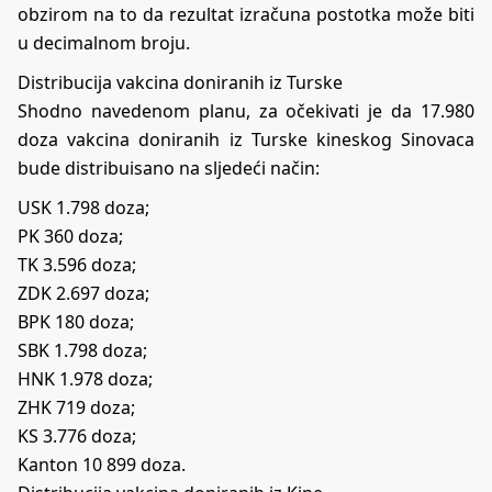
obzirom na to da rezultat izračuna postotka može biti
u decimalnom broju.
Distribucija vakcina doniranih iz Turske
Shodno navedenom planu, za očekivati je da 17.980
doza vakcina doniranih iz Turske kineskog Sinovaca
bude distribuisano na sljedeći način:
USK 1.798 doza;
PK 360 doza;
TK 3.596 doza;
ZDK 2.697 doza;
BPK 180 doza;
SBK 1.798 doza;
HNK 1.978 doza;
ZHK 719 doza;
KS 3.776 doza;
Kanton 10 899 doza.