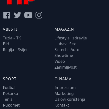
VIJESTI
MAGAZIN
Tuzla – TK
Lifestyle i zdravlje
BiH
Ljubav i Sex
Regija – Svijet
Scitech i Auto
Showtime
Video
Zanimljivosti
SPORT
O NAMA
Fudbal
Impressum
Košarka
Marketing
Tenis
Uslovi korištenja
Rukomet
Kontakt