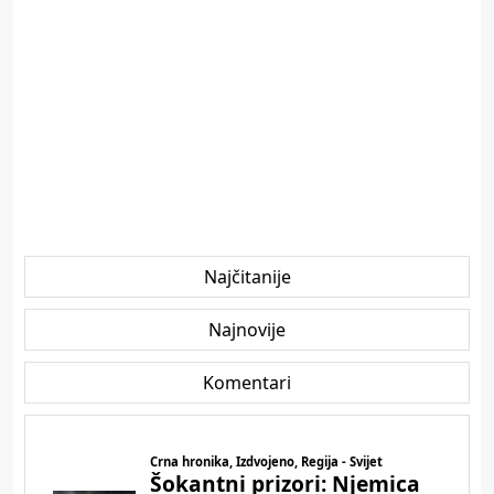
Najčitanije
Najnovije
Komentari