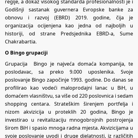
regije, a dokaz visokog standarda profesionalnosti je i
Godišnji sastanak guvernera Evropske banke za
obnovu i razvoj (EBRD) 2019. godine, čija je
organizacija ocijenjena kao jedna od najboljih u
historiji, od strane Predsjednika EBRD-a, Sume
Chakrabartia.
O Bingo grupaciji
Grupacija Bingo je najveća domaća kompanija, te
poslodavac, sa preko 9.000 uposlenika. Svoje
poslovanje Bingo započinje 1993. godine. Do danas se
profilirao kao vodeći maloprodajni lanac u BiH, u
domaćem vlasništvu, sa više od 220 poslovnica i sedam
shopping centara. Strateškim širenjem portfelja i
nizom akvizicija u proteklih 20 godina, Bingo je
investirao u revitalizaciju mnogobrojnih postrojenja
širom BiH i spasio mnoga radna mjesta. Akvizicijama u
svoje poslovanje uvodi i druge djelatnosti, iz različitih