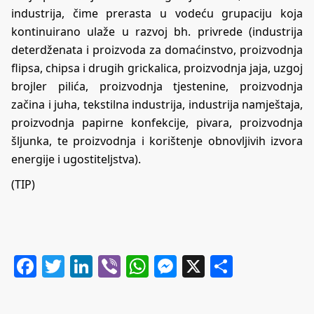
industrija, čime prerasta u vodeću grupaciju koja
kontinuirano ulaže u razvoj bh. privrede (industrija
deterdženata i proizvoda za domaćinstvo, proizvodnja
flipsa, chipsa i drugih grickalica, proizvodnja jaja, uzgoj
brojler pilića, proizvodnja tjestenine, proizvodnja
začina i juha, tekstilna industrija, industrija namještaja,
proizvodnja papirne konfekcije, pivara, proizvodnja
šljunka, te proizvodnja i korištenje obnovljivih izvora
energije i ugostiteljstva).
(TIP)
Facebook
Twitter
LinkedIn
Viber
WhatsApp
Messenger
X
Share