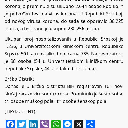
korona, a preminule su ukupno 2.644 osobe kod kojih
je potvrđen test na virus korona. U Republici Srpskoj,
od novog virusa korona, do sada se oporavilo 38.225
osoba, a testirano je ukupno 230.256 osoba.
Ukupan broj hospitalizovanih u Republici Srpskoj je
1.236, u Univerzitetskom kliničkom centru Republike
Srpske 501, a u ostalim bolnicama 735. Na respiratoru
je 98 osoba (54 u Univerzitetskom kliničkom centru
Republike Srpske, 44 u ostalim bolnicama).
Brčko Distrikt
Danas je u Brčko distriktu BiH registrovan 101 novi
slučaj zaraze virusom korona. Preminulo je šest osoba,
tri osobe muškog pola i tri osobe ženskog pola.
(TIP/Izvor:
N1
)
Facebook
Twitter
LinkedIn
Viber
WhatsApp
Messenger
X
Share