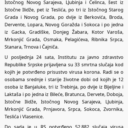
Istočnog Novog Sarajeva, LJubinja i Čelinca, šest iz
Istočne Ilidže, pet iz Teslića, po tri iz Istočnog Starog
Grada i Novog Grada, po dvije iz Berkovića, Broda,
Dervente, Lopara, Novog Goražda i Sokoca i po jedna
iz Gacka, Gradiške, Donjeg Žabara, Kotor Varoša,
Mrkonjić Grada, Osmaka, Pelagićeva, Ribnika Srpca,
Stanara, Trnova i Čajniča.
U posljednja 24 sata, Institutu za javno zdravstvo
Republike Srpske prijavljena su 33 smrtna slučaja kod
kojih je potvrđeno prisustvo virusa korona. Radi se o
osobama srednje i starije životne dobi od kojih je 12
osoba iz Banjaluke, tri iz Trebinja, po dvije iz Bijeljine i
Laktaša i po jedna iz Bileće, Bratunca, Dervete, Doboja,
Istočne Ilidže, Istočnog Novog Sarajeva, LJubinja,
Mrkonjić Grada, Prnjavora, Srpca, Sokoca, Zvornika,
Teslića i Vlasenice.
Do sada je u RS potvrđeno 52.882 slučaja virusa