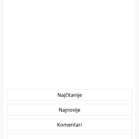
Najčitanije
Najnovije
Komentari