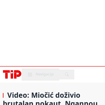
Mobile menu
Navigacija
Video: Miočić doživio
brutalan nokaut, Ngannou