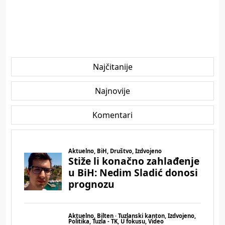
Najčitanije
Najnovije
Komentari