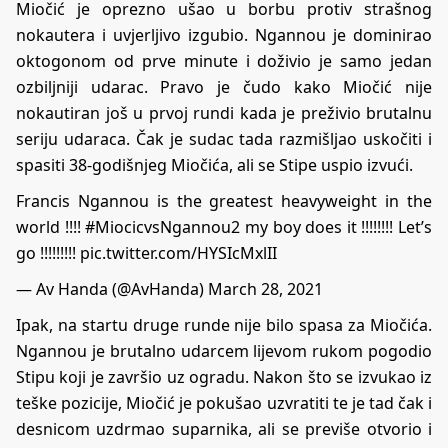
Miočić je oprezno ušao u borbu protiv strašnog
nokautera i uvjerljivo izgubio. Ngannou je dominirao
oktogonom od prve minute i doživio je samo jedan
ozbiljniji udarac. Pravo je čudo kako Miočić nije
nokautiran još u prvoj rundi kada je preživio brutalnu
seriju udaraca. Čak je sudac tada razmišljao uskočiti i
spasiti 38-godišnjeg Miočića, ali se Stipe uspio izvući.
Francis Ngannou is the greatest heavyweight in the
world !!!!
#MiocicvsNgannou2
my boy does it !!!!!!!! Let’s
go !!!!!!!!!
pic.twitter.com/HYSIcMxlII
— Av Handa (@AvHanda)
March 28, 2021
Ipak, na startu druge runde nije bilo spasa za Miočića.
Ngannou je brutalno udarcem lijevom rukom pogodio
Stipu koji je završio uz ogradu. Nakon što se izvukao iz
teške pozicije, Miočić je pokušao uzvratiti te je tad čak i
desnicom uzdrmao suparnika, ali se previše otvorio i