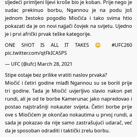
sljedeći primljeni lijevi kroše bio je koban. Prije nego je
sudac prekinuo borbu, Ngannou je na podu
još
jednom žestoko pogodio
Miočića i tako svima htio
pokazati da je on novi najjači čovjek na svijetu. Ujedno
je i prvi afrički prvak teške kategorije.
ONE SHOT IS ALL IT TAKES 😳
#UFC260
pic.twitter.com/qtFkICA5PS
— UFC (@ufc)
March 28, 2021
Stipe ostaje bez prilike vratiti naslov prvaka?
Miočić i četiri godine mlađi Ngannou su se borili prije
tri godine. Tada je Miočić uvjerljivo slavio nakon pet
rundi, ali je od te borbe Kamerunac jako napredovao i
postao najstrašniji nokauter svijeta. Četiri borbe prije
ove s Miočićem je okončao nokautima u prvoj rundi, a
sada je pokazao da nije samo zastrašujući udarač, već
da je sposoban odraditi i taktički zrelu borbu.