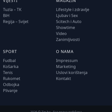
VIJESTI
MAGAZIN
Tuzla – TK
Lifestyle i zdravlje
BiH
Ljubav i Sex
Regija – Svijet
Scitech i Auto
Showtime
Video
Zanimljivosti
SPORT
O NAMA
Fudbal
Impressum
Košarka
Marketing
Tenis
Uslovi korištenja
Rukomet
Kontakt
Odbojka
Plivanje
2026 © Tip.ba - Sva prava zadržana