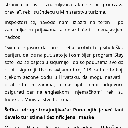
stranicu prijaviti iznajmljivača ako se ne pridržava
pravila”, rekli su Indexu u Ministarstvu turizma.
Inspektori će, navode nam, izlaziti na teren i po
zaprimljenim prijavama, a odlazit će i u nenajavljeni
nadzor.
“Svima je jasno da turist treba probiti tu psihološku
barijeru da ide na put, zato je i osmišljen program ‘Stay
safe’, da se osjećaju sigurnije i da se poduzima sve da
bi bili sigurniji. Uspostavljamo broj 113 za turiste koji
tijekom sezone dođu u Hrvatsku, da mogu nazvati i
pitati što ih zanima, a nastojat ćemo odgovore
osigurati bar na engleskom i njemačkom”, rekli su
Indexu u Ministarstvu turizma.
Šefica udruge iznajmljivača: Puno njih je već lani
davalo turistima i dezinficijens i maske
Martina Nimac Kalcina, predsjednica Udruženja