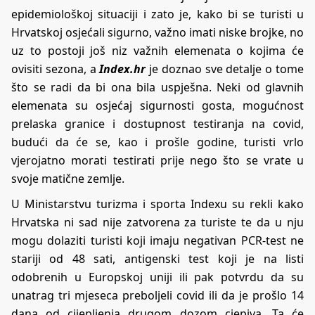
epidemiološkoj situaciji i zato je, kako bi se turisti u
Hrvatskoj osjećali sigurno, važno imati niske brojke, no
uz to postoji još niz važnih elemenata o kojima će
ovisiti sezona, a
Index.hr
je doznao sve detalje o tome
što se radi da bi ona bila uspješna. Neki od glavnih
elemenata su osjećaj sigurnosti gosta, mogućnost
prelaska granice i dostupnost testiranja na covid,
budući da će se, kao i prošle godine, turisti vrlo
vjerojatno morati testirati prije nego što se vrate u
svoje matične zemlje.
U Ministarstvu turizma i sporta Indexu su rekli kako
Hrvatska ni sad nije zatvorena za turiste te da u nju
mogu dolaziti turisti koji imaju negativan PCR-test ne
stariji od 48 sati, antigenski test koji je na listi
odobrenih u Europskoj uniji ili pak potvrdu da su
unatrag tri mjeseca preboljeli covid ili da je prošlo 14
dana od cijepljenja drugom dozom cjepiva. Ta će