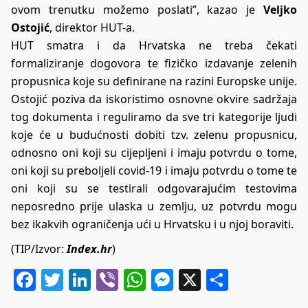
ovom trenutku možemo poslati”, kazao je
Veljko
Ostojić
, direktor HUT-a.
HUT smatra i da Hrvatska ne treba čekati
formaliziranje dogovora te fizičko izdavanje zelenih
propusnica koje su definirane na razini Europske unije.
Ostojić poziva da iskoristimo osnovne okvire sadržaja
tog dokumenta i reguliramo da sve tri kategorije ljudi
koje će u budućnosti dobiti tzv. zelenu propusnicu,
odnosno oni koji su cijepljeni i imaju potvrdu o tome,
oni koji su preboljeli covid-19 i imaju potvrdu o tome te
oni koji su se testirali odgovarajućim testovima
neposredno prije ulaska u zemlju, uz potvrdu mogu
bez ikakvih ograničenja ući u Hrvatsku i u njoj boraviti.
(TIP/Izvor:
Index.hr
)
Facebook
Twitter
LinkedIn
Viber
WhatsApp
Messenger
X
Share