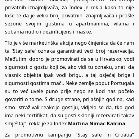
privatnih iznajmljivača, za Index je rekla kako to nije
loše te da je veliki broj privatnih iznajmljivača i prošle
sezone svojim gostima u apartmanima, vilama i
sobama nudio i dezinficijens i maske.
“To je više marketinška akcija nego činjenica da će nam
ta ‘Stay safe’ oznaka garantirati veći broj rezervacija.
Međutim, dobro je promovirati da se u Hrvatskoj vodi
sigurnost o gostu koji će, ako vidi tu oznaku, znati da
vlasnik objekta ipak vodi brigu, a taj osjećaj brige i
sigurnosti gostima znači. Neke zemlje poput Portugala
su to već uvele puno prije nego se kod nas počelo
govoriti o tome. S druge strane, prijašnjih godina, kad
smo istraživali reakcije gostiju, vidjelo se da, tko god
ima neki certifikat, da su gosti skloniji rezervirati takav
smještaj”, rekla je za Index
Martina Nimac Kalcina
.
Za promotivnu kampanju “Stay safe in Croatia”