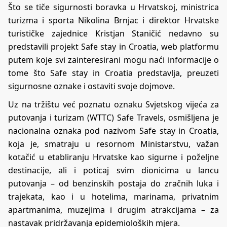
Što se tiče sigurnosti boravka u Hrvatskoj, ministrica
turizma i sporta Nikolina Brnjac i direktor Hrvatske
turističke zajednice Kristjan Staničić nedavno su
predstavili projekt Safe stay in Croatia, web platformu
putem koje svi zainteresirani mogu naći informacije o
tome što Safe stay in Croatia predstavlja, preuzeti
sigurnosne oznake i ostaviti svoje dojmove.
Uz na tržištu već poznatu oznaku Svjetskog vijeća za
putovanja i turizam (WTTC) Safe Travels, osmišljena je
nacionalna oznaka pod nazivom Safe stay in Croatia,
koja je, smatraju u resornom Ministarstvu, važan
kotačić u etabliranju Hrvatske kao sigurne i poželjne
destinacije, ali i poticaj svim dionicima u lancu
putovanja – od benzinskih postaja do zračnih luka i
trajekata, kao i u hotelima, marinama, privatnim
apartmanima, muzejima i drugim atrakcijama – za
nastavak pridržavanja epidemioloških mjera.