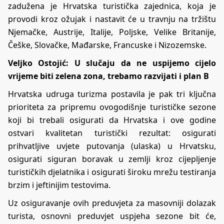
zadužena je Hrvatska turistička zajednica, koja je
provodi kroz ožujak i nastavit će u travnju na tržištu
Njemačke, Austrije, Italije, Poljske, Velike Britanije,
Češke, Slovačke, Mađarske, Francuske i Nizozemske.
Veljko Ostojić: U slučaju da ne uspijemo cijelo
vrijeme biti zelena zona, trebamo razvijati i plan B
Hrvatska udruga turizma postavila je pak tri ključna
prioriteta za pripremu ovogodišnje turističke sezone
koji bi trebali osigurati da Hrvatska i ove godine
ostvari kvalitetan turistički rezultat: osigurati
prihvatljive uvjete putovanja (ulaska) u Hrvatsku,
osigurati siguran boravak u zemlji kroz cijepljenje
turističkih djelatnika i osigurati široku mrežu testiranja
brzim i jeftinijim testovima.
Uz osiguravanje ovih preduvjeta za masovniji dolazak
turista, osnovni preduvjet uspjeha sezone bit će,