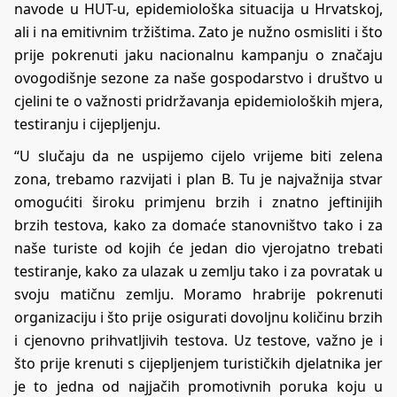
navode u HUT-u, epidemiološka situacija u Hrvatskoj,
ali i na emitivnim tržištima. Zato je nužno osmisliti i što
prije pokrenuti jaku nacionalnu kampanju o značaju
ovogodišnje sezone za naše gospodarstvo i društvo u
cjelini te o važnosti pridržavanja epidemioloških mjera,
testiranju i cijepljenju.
“U slučaju da ne uspijemo cijelo vrijeme biti zelena
zona, trebamo razvijati i plan B. Tu je najvažnija stvar
omogućiti široku primjenu brzih i znatno jeftinijih
brzih testova, kako za domaće stanovništvo tako i za
naše turiste od kojih će jedan dio vjerojatno trebati
testiranje, kako za ulazak u zemlju tako i za povratak u
svoju matičnu zemlju. Moramo hrabrije pokrenuti
organizaciju i što prije osigurati dovoljnu količinu brzih
i cjenovno prihvatljivih testova. Uz testove, važno je i
što prije krenuti s cijepljenjem turističkih djelatnika jer
je to jedna od najjačih promotivnih poruka koju u