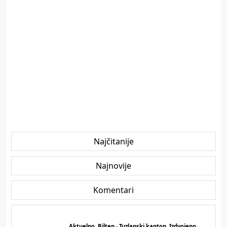
Najčitanije
Najnovije
Komentari