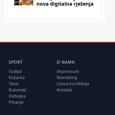
SPORT
O NAMA
Fudbal
Impressum
Košarka
Marketing
Tenis
Uslovi korištenja
Rukomet
Kontakt
Odbojka
Plivanje