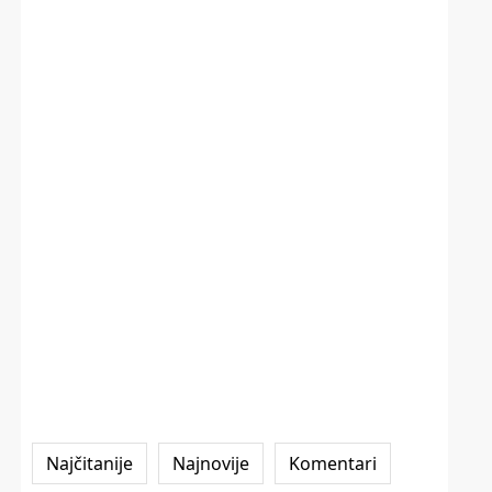
Najčitanije
Najnovije
Komentari