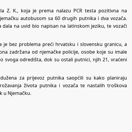
jala Z. K., koja je prema nalazu PCR testa pozitivna na
 Njemačku autobusom sa 60 drugih putnika i dva vozača.
ca dala na uvid bio napisan na latinskom jeziku, te vozači
a je bez problema preći hrvatsku i slovensku granicu, a
 ona zadržana od njemačke policije, osobe koje su imale
svoga odredišta, dok su ostali putnici, njih 21, vraćeni
zadužena za prijevoz putnika saopćili su kako planiraju
rožavanja života putnika i vozača te nastalih troškova
ak u Njemačku.