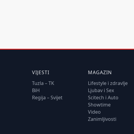
VIJESTI
MAGAZIN
Tuzla – TK
Lifestyle i zdravlje
BiH
Ljubav i Sex
Regija – Svijet
Scitech i Auto
Showtime
Video
Zanimljivosti