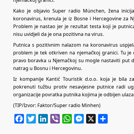
njemačkoj granici.
Kako je objavio
Super radio München
, žena inici
koronavirus, krenula je iz Bosne i Hercegovine za
Problem je nastao jer je rezultat testa koji je putni
nisu uvidjeli da je ona pozitivna na virus.
Putnica s pozitivnim nalazom na koronavirus uspjel
problem je tek otkriven na njemačkoj granici. Tu je
pravo boravka u Njemačkoj su mogle nastaviti put do 
natrag u Bosnu i Hercegovinu.
Iz kompanije Kantić Touristik d.o.o. koja je bila 
pokrenuti tužbu protiv nesavjesne putnice radi ug
organizacije povratka putnika kojima je odbijen ulaz
(TIP/Izvor: Faktor/Super radio Minhen)
Facebook
Twitter
LinkedIn
Viber
WhatsApp
Messenger
X
Share