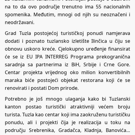
na to da ovo područje trenutno ima 55 nacionalnih
spomenika. Međutim, mnogi od njih su neoznačeni i
neodržavani.
Grad Tuzla postojećoj turističkoj ponudi namjerava
dodati i poznato tuzlansko izletište Ilinčica u čiju se
obnovu uskoro kreće. Cjelokupno uređenje finansirat
će se iz EU IPA INTERREG Programa prekogranična
saradnja sa partnerima iz BiH, Srbije i Crne Gore.
Centar projekta vrijednog oko milion konvertibilnih
maraka biće postojeći objekat restorana koji će se
renovirati i postati Dom prirode.
Potrebno je još mnogo ulaganja kako bi Tuzlanski
kanton postao turistički atraktivniji većem broju
turista. Tuzla kao centar koji ima zaokruženu turističku
ponudu, ali i projekti čija je realizacija u toku na
području Srebrenika, Gradačca, Kladnja, Banovića…