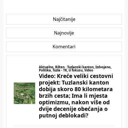
Najčitanije
Najnovije
Komentari