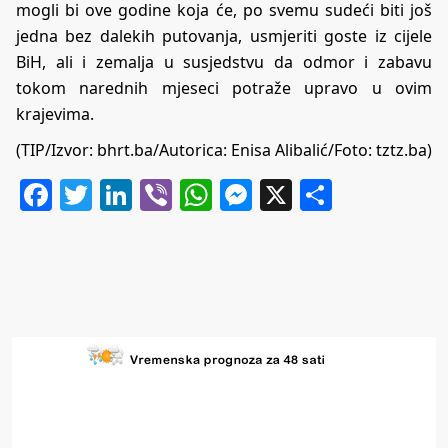
mogli bi ove godine koja će, po svemu sudeći biti još
jedna bez dalekih putovanja, usmjeriti goste iz cijele
BiH, ali i zemalja u susjedstvu da odmor i zabavu
tokom narednih mjeseci potraže upravo u ovim
krajevima.
(TIP/Izvor:
bhrt.ba
/Autorica: Enisa Alibalić/Foto: tztz.ba)
Facebook
Twitter
LinkedIn
Viber
WhatsApp
Messenger
X
Share