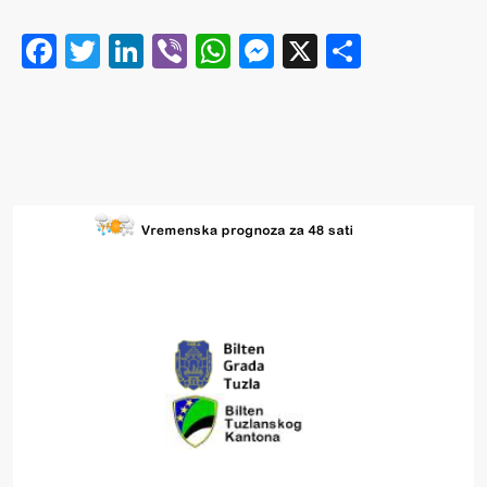
Facebook
Twitter
LinkedIn
Viber
WhatsApp
Messenger
X
Share