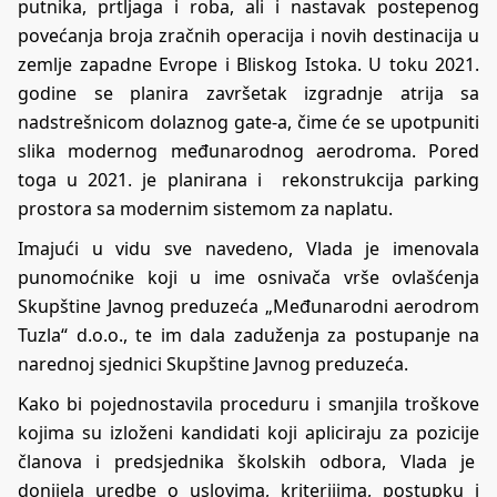
putnika, prtljaga i roba, ali i nastavak postepenog
povećanja broja zračnih operacija i novih destinacija u
zemlje zapadne Evrope i Bliskog Istoka. U toku 2021.
godine se planira završetak izgradnje atrija sa
nadstrešnicom dolaznog gate-a, čime će se upotpuniti
slika modernog međunarodnog aerodroma. Pored
toga u 2021. je planirana i rekonstrukcija parking
prostora sa modernim sistemom za naplatu.
Imajući u vidu sve navedeno, Vlada je imenovala
punomoćnike koji u ime osnivača vrše ovlašćenja
Skupštine Javnog preduzeća „Međunarodni aerodrom
Tuzla“ d.o.o., te im dala zaduženja za postupanje na
narednoj sjednici Skupštine Javnog preduzeća.
Kako bi pojednostavila proceduru i smanjila troškove
kojima su izloženi kandidati koji apliciraju za pozicije
članova i predsjednika školskih odbora, Vlada je
donijela uredbe o uslovima, kriterijima, postupku i