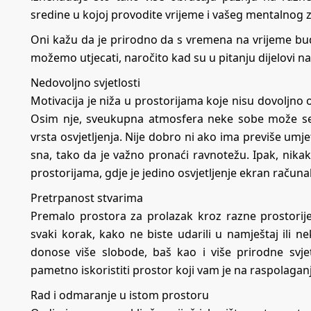
sredine u kojoj provodite vrijeme i vašeg mentalnog zdr
Oni kažu da je prirodno da s vremena na vrijeme bud
možemo utjecati, naročito kad su u pitanju dijelovi n
Nedovoljno svjetlosti
Motivacija je niža u prostorijama koje nisu dovoljno o
Osim nje, sveukupna atmosfera neke sobe može se 
vrsta osvjetljenja. Nije dobro ni ako ima previše umjet
sna, tako da je važno pronaći ravnotežu. Ipak, nik
prostorijama, gdje je jedino osvjetljenje ekran računal
Pretrpanost stvarima
Premalo prostora za prolazak kroz razne prostorij
svaki korak, kako ne biste udarili u namještaj ili ne
donose više slobode, baš kao i više prirodne svj
pametno iskoristiti prostor koji vam je na raspolaganju 
Rad i odmaranje u istom prostoru