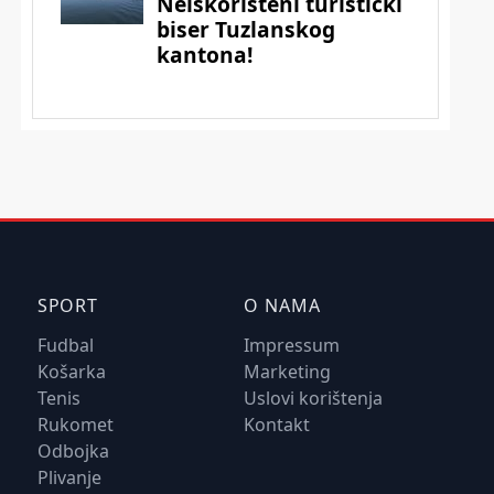
SPORT
O NAMA
Fudbal
Impressum
Košarka
Marketing
Tenis
Uslovi korištenja
Rukomet
Kontakt
Odbojka
Plivanje