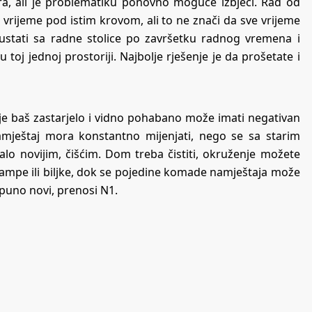
ora, ali je problematiku ponovno moguće izbjeći. Rad od
 vrijeme pod istim krovom, ali to ne znači da sve vrijeme
ustati sa radne stolice po završetku radnog vremena i
toj jednoj prostoriji. Najbolje rješenje je da prošetate i
o je baš zastarjelo i vidno pohabano može imati negativan
amještaj mora konstantno mijenjati, nego se sa starim
o novijim, čišćim. Dom treba čistiti, okruženje možete
ampe ili biljke, dok se pojedine komade namještaja može
tpuno novi, prenosi
N1
.