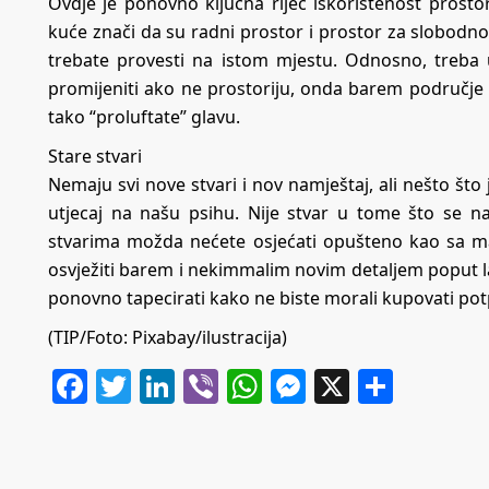
Ovdje je ponovno ključna riječ iskorištenost prost
kuće znači da su radni prostor i prostor za slobodno
trebate provesti na istom mjestu. Odnosno, treba 
promijeniti ako ne prostoriju, onda barem područje u 
tako “proluftate” glavu.
Stare stvari
Nemaju svi nove stvari i nov namještaj, ali nešto št
utjecaj na našu psihu. Nije stvar u tome što se n
stvarima možda nećete osjećati opušteno kao sa mal
osvježiti barem i nekimmalim novim detaljem poput l
ponovno tapecirati kako ne biste morali kupovati po
(TIP/Foto: Pixabay/ilustracija)
Facebook
Twitter
LinkedIn
Viber
WhatsApp
Messenger
X
Share