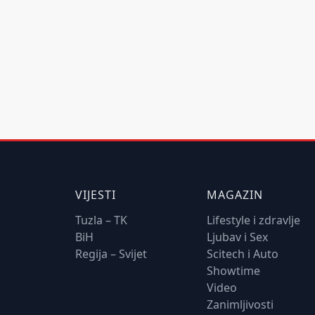
VIJESTI
MAGAZIN
Tuzla – TK
Lifestyle i zdravlje
BiH
Ljubav i Sex
Regija – Svijet
Scitech i Auto
Showtime
Video
Zanimljivosti