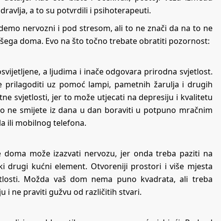
avlja, a to su potvrdili i psihoterapeuti.
emo nervozni i pod stresom, ali to ne znači da na to ne
ašega doma. Evo na što točno trebate obratiti pozornost:
svijetljene, a ljudima i inače odgovara prirodna svjetlost.
prilagoditi uz pomoć lampi, pametnih žarulja i drugih
ne svjetlosti, jer to može utjecati na depresiju i kvalitetu
ako ne smijete iz dana u dan boraviti u potpuno mračnim
a ili mobilnog telefona.
e doma može izazvati nervozu, jer onda treba paziti na
ki drugi kućni element. Otvoreniji prostori i više mjesta
etlosti. Možda vaš dom nema puno kvadrata, ali treba
i ne praviti gužvu od različitih stvari.