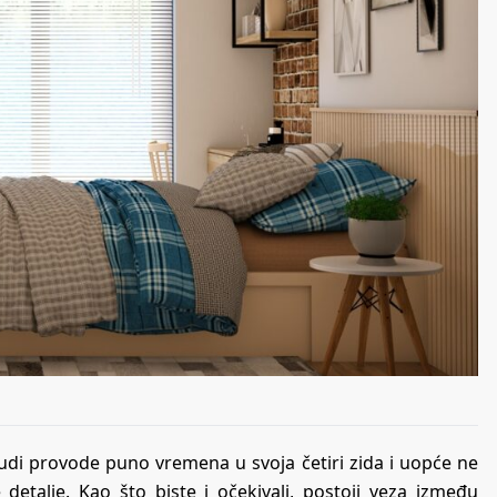
judi provode puno vremena u svoja četiri zida i uopće ne
detalje. Kao što biste i očekivali, postoji veza između