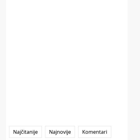
Najčitanije
Najnovije
Komentari