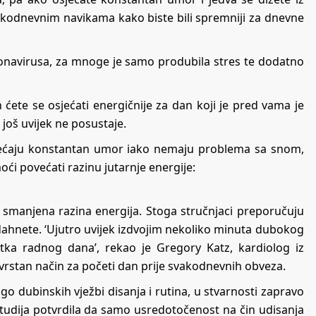
akodnevnim navikama kako biste bili spremniji za dnevne
ronavirusa, za mnoge je samo produbila stres te dodatno
ćete se osjećati energičnije za dan koji je pred vama je
još uvijek ne posustaje.
osjećaju konstantan umor iako nemaju problema sa snom,
 povećati razinu jutarnje energije:
 i smanjena razina energija. Stoga stručnjaci preporučuju
ahnete. ‘Ujutro uvijek izdvojim nekoliko minuta dubokog
etka radnog dana’, rekao je Gregory Katz, kardiolog iz
vrstan način za početi dan prije svakodnevnih obveza.
o dubinskih vježbi disanja i rutina, u stvarnosti zapravo
tudija potvrdila da samo usredotočenost na čin udisanja