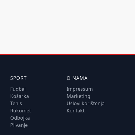
SPORT
O NAMA
Fudbal
Impressum
Košarka
Marketing
Tenis
Uslovi korištenja
Rukomet
Kontakt
Odbojka
Plivanje