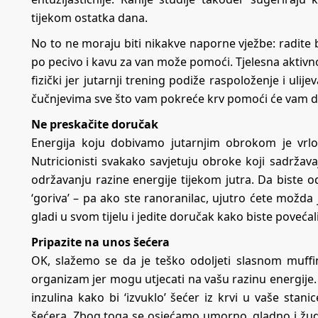
tijekom ostatka dana.
No to ne moraju biti nikakve naporne vježbe: radite bi
po pecivo i kavu za van može pomoći. Tjelesna aktivno
fizički jer jutarnji trening podiže raspoloženje i ulije
čučnjevima sve što vam pokreće krv pomoći će vam da
Ne preskačite doručak
Energija koju dobivamo jutarnjim obrokom je vrlo
Nutricionisti svakako savjetuju obroke koji sadržav
održavanju razine energije tijekom jutra. Da biste o
‘goriva’ – pa ako ste ranoranilac, ujutro ćete možda
gladi u svom tijelu i jedite doručak kako biste povećal
Pripazite na unos šećera
OK, slažemo se da je teško odoljeti slasnom muffinu
organizam jer mogu utjecati na vašu razinu energije. 
inzulina kako bi ‘izvuklo’ šećer iz krvi u vaše sta
šećera. Zbog toga se osjećamo umorno, gladno i žudi