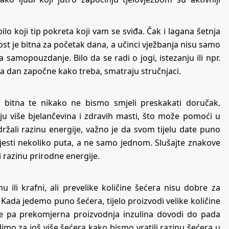
lo koji tip pokreta koji vam se sviđa. Čak i lagana šetnja
st je bitna za početak dana, a učinci vježbanja nisu samo
va samopouzdanje. Bilo da se radi o jogi, istezanju ili npr.
 dan započne kako treba, smatraju stručnjaci.
 bitna te nikako ne bismo smjeli preskakati doručak.
aju više bjelančevina i zdravih masti, što može pomoći u
držali razinu energije, važno je da svom tijelu date puno
 jesti nekoliko puta, a ne samo jednom. Slušajte znakove
i razinu prirodne energije.
 ili krafni, ali prevelike količine šećera nisu dobre za
Kada jedemo puno šećera, tijelo proizvodi velike količine
nice pa prekomjerna proizvodnja inzulina dovodi do pada
mo za još više šećera kako bismo vratili razinu šećera u