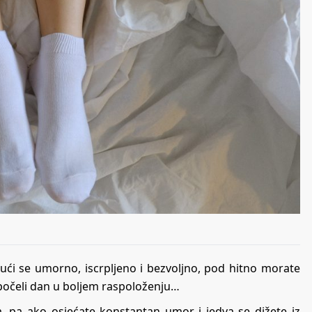
jući se umorno, iscrpljeno i bezvoljno, pod hitno morate
počeli dan u boljem raspoloženju…
a, pa ako osjećate konstantan umor i jedva se dižete iz