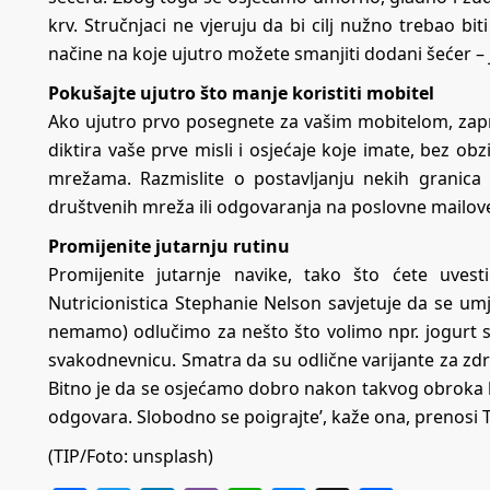
krv. Stručnjaci ne vjeruju da bi cilj nužno trebao b
načine na koje ujutro možete smanjiti dodani šećer – j
Pokušajte ujutro što manje koristiti mobitel
Ako ujutro prvo posegnete za vašim mobitelom, za
diktira vaše prve misli i osjećaje koje imate, bez obz
mrežama. Razmislite o postavljanju nekih granica
društvenih mreža ili odgovaranja na poslovne mailov
Promijenite jutarnju rutinu
Promijenite jutarnje navike, tako što ćete uves
Nutricionistica Stephanie Nelson savjetuje da se umj
nemamo) odlučimo za nešto što volimo npr. jogurt s
svakodnevnicu. Smatra da su odlične varijante za zdrav
Bitno je da se osjećamo dobro nakon takvog obroka koj
odgovara. Slobodno se poigrajte’, kaže ona, prenosi
(TIP/Foto: unsplash)