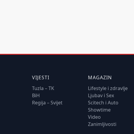
VIJESTI
MAGAZIN
Tuzla – TK
Lifestyle i zdravlje
BiH
Ljubav i Sex
Regija – Svijet
Scitech i Auto
Showtime
Video
Zanimljivosti