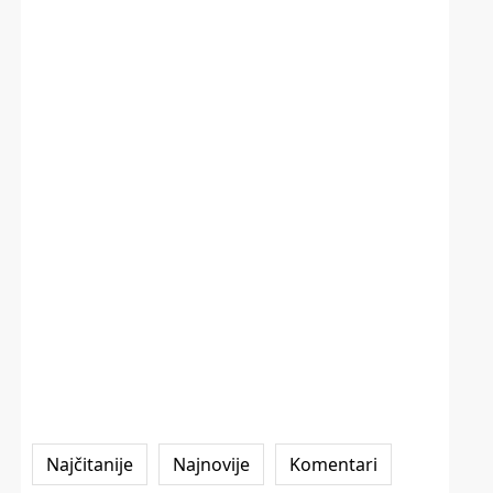
Najčitanije
Najnovije
Komentari