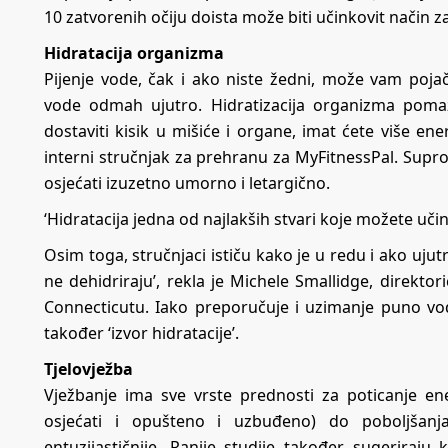
10 zatvorenih očiju doista može biti učinkovit način z
Hidratacija organizma
Pijenje vode, čak i ako niste žedni, može vam pojač
vode odmah ujutro. Hidratizacija organizma pomaže
dostaviti kisik u mišiće i organe, imat ćete više energ
interni stručnjak za prehranu za MyFitnessPal. Supro
osjećati izuzetno umorno i letargično.
‘Hidratacija jedna od najlakših stvari koje možete učin
Osim toga, stručnjaci ističu kako je u redu i ako ujutro 
ne dehidriraju’, rekla je Michele Smallidge, direkt
Connecticutu. Iako preporučuje i uzimanje puno vod
također ‘izvor hidratacije’.
Tjelovježba
Vježbanje ima sve vrste prednosti za poticanje e
osjećati i opušteno i uzbuđeno) do poboljšanja
entuzijastičnije. Ranije studije također sugeriraju 