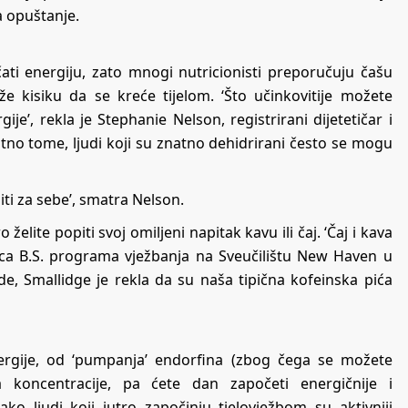
a opuštanje.
ati energiju, zato mnogi nutricionisti preporučuju čašu
 kisiku da se kreće tijelom. ‘Što učinkovitije možete
ije’, rekla je Stephanie Nelson, registrirani dijetetičar i
tno tome, ljudi koji su znatno dehidrirani često se mogu
iti za sebe’, smatra Nelson.
želite popiti svoj omiljeni napitak kavu ili čaj. ‘Čaj i kava
orica B.S. programa vježbanja na Sveučilištu New Haven u
e, Smallidge je rekla da su naša tipična kofeinska pića
nergije, od ‘pumpanja’ endorfina (zbog čega se možete
 koncentracije, pa ćete dan započeti energičnije i
kako ljudi koji jutro započinju tjelovježbom su aktivniji