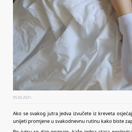
05.03.2021.
Ako se svakog jutra jedva izvučete iz kreveta osjeća
unijeti promjene u svakodnevnu rutinu kako biste za
Po jutru se dan poznaje, kaže jedna stara poslovic