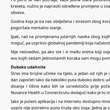
kreveta, nužno je napraviti određene promjene u sv
obveze.
Godina koja je iza nas obilježena i stresom zbog ko
pogoršala mentalno stanje.
Ipak, rad na promjenama jutarnjih navika zbog kojih 
moguć, pa usprkos globalnoj pandemiji koja nažalost 
Nije neizvedivo, pa ako ste i vi među onima koji 
evo kojih sedam jednostavnih koraka vam mogu pomoći
Duboko udahnite
Stres ima brojne učinke na tijelo, a jedan od njih je
dan započeti tako da nekoliko puta duboko dobro ud
disanja i tišine kako bih se usredotočio prije poč
Nuvance Health u Connecticutu dodajući kako je to iz
Iako je putem aplikacija i na internetu dostupno mnog
uopće nije potrebno puno truda oko toga. Jedna je s