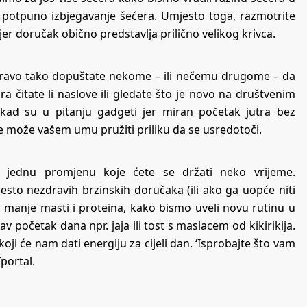
iti potpuno izbjegavanje šećera. Umjesto toga, razmotrite
er doručak obično predstavlja prilično velikog krivca.
pravo tako dopuštate nekome – ili nečemu drugome – da
ira čitate li naslove ili gledate što je novo na društvenim
 kad su u pitanju gadgeti jer miran početak jutra bez
e može vašem umu pružiti priliku da se usredotoči.
ti jednu promjenu koje ćete se držati neko vrijeme.
esto nezdravih brzinskih doručaka (ili ako ga uopće niti
 manje masti i proteina, kako bismo uveli novu rutinu u
 početak dana npr. jaja ili tost s maslacem od kikirikija.
i će nam dati energiju za cijeli dan. ‘Isprobajte što vam
Tportal
.