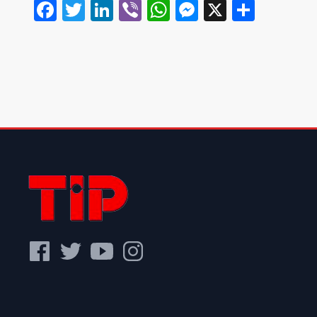
Facebook
Twitter
LinkedIn
Viber
WhatsApp
Messenger
X
Share